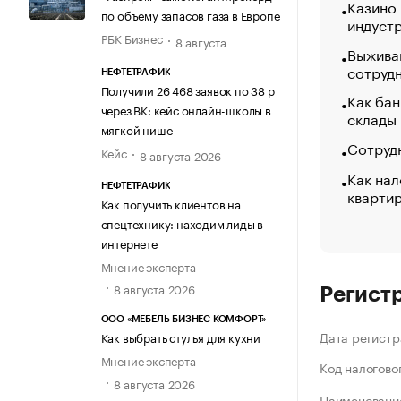
Казино
по объему запасов газа в Европе
индуст
РБК Бизнес
8 августа
Выжива
сотруд
НЕФТЕТРАФИК
Получили 26 468 заявок по 38 р
Как бан
через ВК: кейс онлайн-школы в
склады
мягкой нише
Сотрудн
Кейс
8 августа 2026
Как нал
НЕФТЕТРАФИК
кварти
Как получить клиентов на
спецтехнику: находим лиды в
интернете
Мнение эксперта
8 августа 2026
Регист
ООО «МЕБЕЛЬ БИЗНЕС КОМФОРТ»
Дата регистр
Как выбрать стулья для кухни
Мнение эксперта
Код налогово
8 августа 2026
Наименование