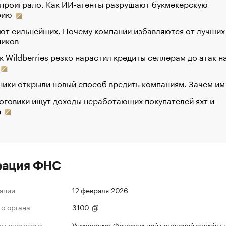
 проиграло. Как ИИ-агенты разрушают букмекерскую
рию
ют сильнейших. Почему компании избавляются от лучших
ников
к Wildberries резко нарастил кредиты селлерам до атак н
ики открыли новый способ вредить компаниям. Зачем им
оговики ищут доходы неработающих покупателей яхт и
р
рация ФНС
ации
12 февраля 2026
го органа
3100
 налогового
Управление Федеральной налоговой службы 