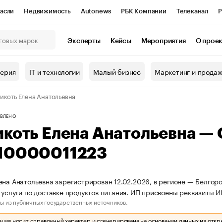
асли
Недвижимость
Autonews
РБК Компании
Телеканал
Р
К Курсы
РБК Life
Тренды
Визионеры
Национальные проекты
Эксперты
Кейсы
Мероприятия
О прое
онный клуб
Исследования
Кредитные рейтинги
Франшизы
Г
терия
IT и технологии
Малый бизнес
Маркетинг и прода
Проверка контрагентов
Политика
Экономика
Бизнес
икоть Елена Анатольевна
ы
ВЛЕНО
икоть Елена Анатольевна —
10000011223
ена Анатольевна зарегистрирован 12.02.2026, в регионе — Белгоро
 услуги по доставке продуктов питания. ИП присвоены реквизиты
ы из публичных государственных источников.
ия носит справочный характер и сгенерирована на основании данных из откр