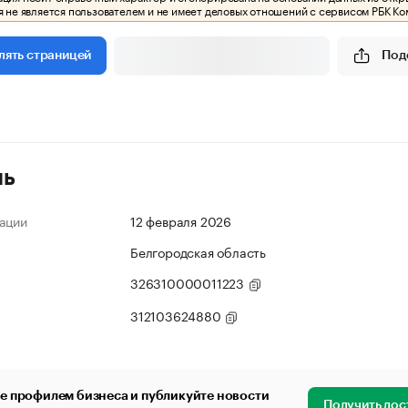
 не является пользователем и не имеет деловых отношений с сервисом РБК Ко
Под
лять страницей
ль
ации
12 февраля 2026
Белгородская область
326310000011223
312103624880
е профилем бизнеса и публикуйте новости
Получить дос