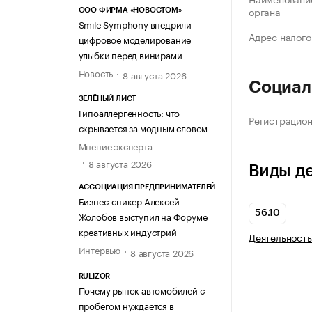
органа
ООО ФИРМА «НОВОСТОМ»
Smile Symphony внедрили
Адрес налого
цифровое моделирование
улыбки перед винирами
Новость
8 августа 2026
Социал
ЗЕЛЁНЫЙ ЛИСТ
Гипоаллергенность: что
Регистрацио
скрывается за модным словом
Мнение эксперта
8 августа 2026
Виды д
АССОЦИАЦИЯ ПРЕДПРИНИМАТЕЛЕЙ
Бизнес-спикер Алексей
56.10
Жолобов выступил на Форуме
креативных индустрий
Деятельность
Интервью
8 августа 2026
RULIZOR
Почему рынок автомобилей с
пробегом нуждается в