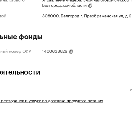
Белгородской области
вой
308000, Белгород г, Преображенская ул, д 6
ьные фонды
нный номер СФР
1400638829
еятельности
 ресторанов и услуги по доставке продуктов питания