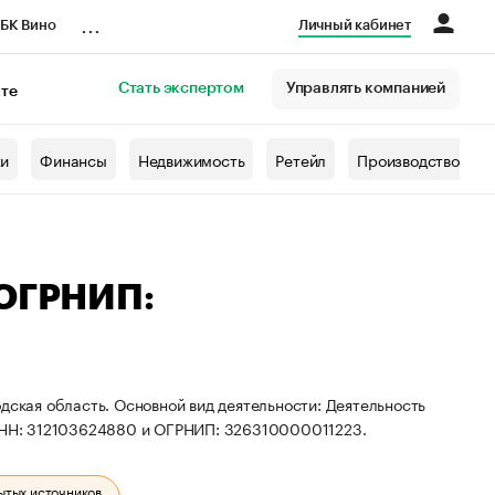
...
БК Вино
Личный кабинет
Стать экспертом
Управлять компанией
кте
азета
жи
Финансы
Недвижимость
Ретейл
Производство
 ОГРНИП:
дская область. Основной вид деятельности: Деятельность
 ИНН: 312103624880 и ОГРНИП: 326310000011223.
ытых источников.