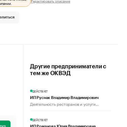
Редактировать описание
мпании.
елиться
Другие предприниматели с
тем же ОКВЭД
ДЕЙСТВУЕТ
ИП Руснак Владимир Владимирович
Деятельность ресторанов и услуги...
ДЕЙСТВУЕТ
туп
ИП Романова Юлия Владимировна