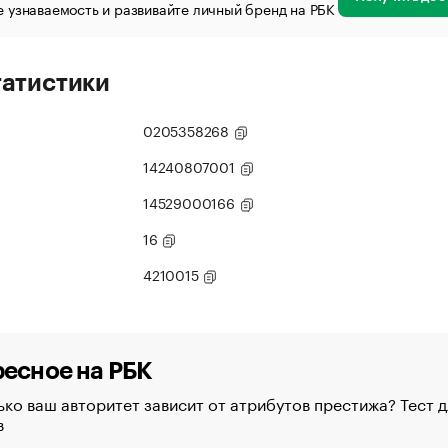
 узнаваемость и развивайте личный бренд на РБК
татистики
0205358268
14240807001
14529000166
16
4210015
есное на РБК
ко ваш авторитет зависит от атрибутов престижа? Тест д
в