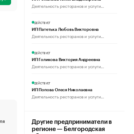
Деятельность ресторанов и услуги...
ДЕЙСТВУЕТ
ИП Патетька Любовь Викторовна
Деятельность ресторанов и услуги...
ДЕЙСТВУЕТ
ИП Голикова Виктория Андреевна
Деятельность ресторанов и услуги...
ДЕЙСТВУЕТ
ИП Попова Олеся Николаевна
Деятельность ресторанов и услуги...
ля
«От спорта тело стареет иначе». Как живет глава ко
Другие предприниматели в
создавшей GTA
регионе — Белгородская