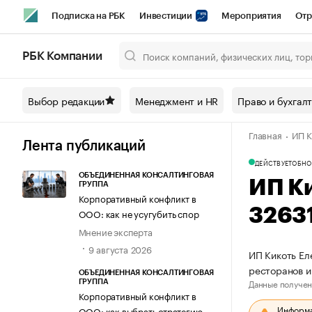
Подписка на РБК
Инвестиции
Мероприятия
Отр
Спорт
Школа управления РБК
РБК Образование
РБ
РБК Компании
Город
Стиль
Крипто
РБК Бизнес-среда
Дискусси
Выбор редакции
Менеджмент и HR
Право и бухгал
Спецпроекты СПб
Конференции СПб
Спецпроекты
Главная
ИП К
Технологии и медиа
Финансы
Рынок наличной валют
Лента публикаций
ДЕЙСТВУЕТ
ОБНО
ОБЪЕДИНЕННАЯ КОНСАЛТИНГОВАЯ
ИП К
ГРУППА
Корпоративный конфликт в
3263
ООО: как не усугубить спор
Мнение эксперта
9 августа 2026
ИП Кикоть Ел
ресторанов и
ОБЪЕДИНЕННАЯ КОНСАЛТИНГОВАЯ
Данные получен
ГРУППА
Корпоративный конфликт в
Информац
ООО: как выбрать стратегию