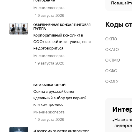
Повышайте
Мнение эксперта
9 августа 2026
Коды с
ОБЪЕДИНЕННАЯ КОНСАЛТИНГОВАЯ
ГРУППА
Корпоративный конфликт в
ОКПО
ООО: как выйти из тупика, если
не договориться
ОКАТО
Мнение эксперта
ОКТМО
9 августа 2026
ОКФС
ОКОГУ
БАРАБАШКА-СТРОЙ
Осина в русской бане:
идеальный выбор для парной
или компромисс
Интер
Мнение эксперта
Насколь
9 августа 2026
лидеро
«Газпром» заметил антирекорд