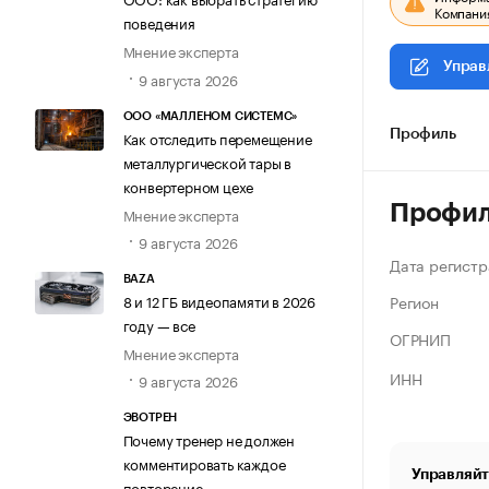
Компания
поведения
Мнение эксперта
Управ
9 августа 2026
ООО «МАЛЛЕНОМ СИСТЕМС»
Как отследить перемещение
Профиль
металлургической тары в
конвертерном цехе
Профи
Мнение эксперта
9 августа 2026
Дата регистр
BAZA
Регион
8 и 12 ГБ видеопамяти в 2026
году — все
ОГРНИП
Мнение эксперта
ИНН
9 августа 2026
ЭВОТРЕН
Почему тренер не должен
комментировать каждое
Управляйт
повторение