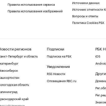
Источники данных
Правила использования сервиса
Источник отчетности 
Правила использования изображений
Вопросы и ответы
Политика Cookies РБК
Новости регионов
Подписки
РБК Н
анкт-Петербург и область
Подписка на РБК
iOS
катеринбург
Androi
Уведомления
Новосибирск
Други
RSS Новости
Башкортостан
Оповещения RBC.ru
Домены
ологодская область
Рег.об
Калининград
Рег.ре
раснодарский край
Знаком
Нижний Новгород