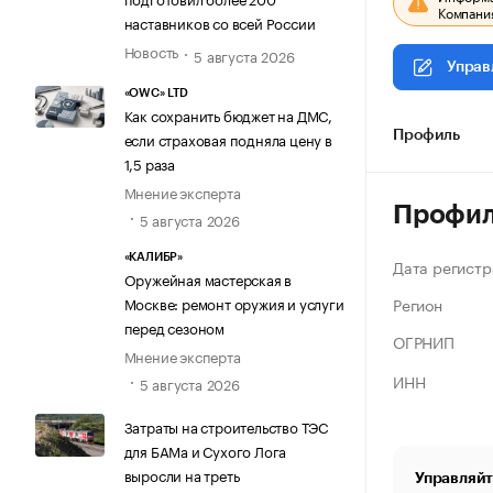
Компания
наставников со всей России
Новость
5 августа 2026
Управ
«OWC» LTD
Как сохранить бюджет на ДМС,
если страховая подняла цену в
Профиль
1,5 раза
Мнение эксперта
Профи
5 августа 2026
«КАЛИБР»
Дата регистр
Оружейная мастерская в
Регион
Москве: ремонт оружия и услуги
перед сезоном
ОГРНИП
Мнение эксперта
ИНН
5 августа 2026
Затраты на строительство ТЭС
для БАМа и Сухого Лога
выросли на треть
Управляйт