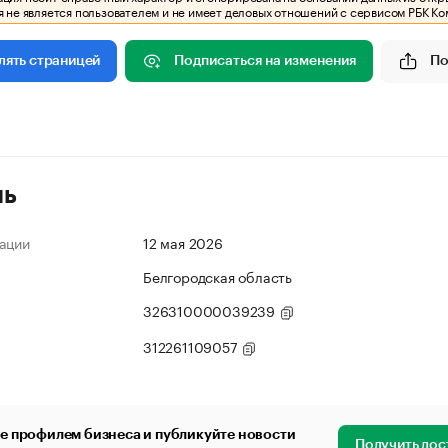
 не является пользователем и не имеет деловых отношений с сервисом РБК Ко
Подписаться на изменения
По
лять страницей
ль
ации
12 мая 2026
Белгородская область
326310000039239
312261109057
е профилем бизнеса и публикуйте новости
Получить дос