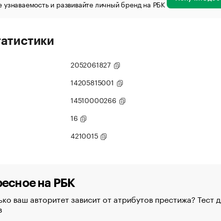
 узнаваемость и развивайте личный бренд на РБК
татистики
2052061827
14205815001
14510000266
16
4210015
есное на РБК
ко ваш авторитет зависит от атрибутов престижа? Тест д
в