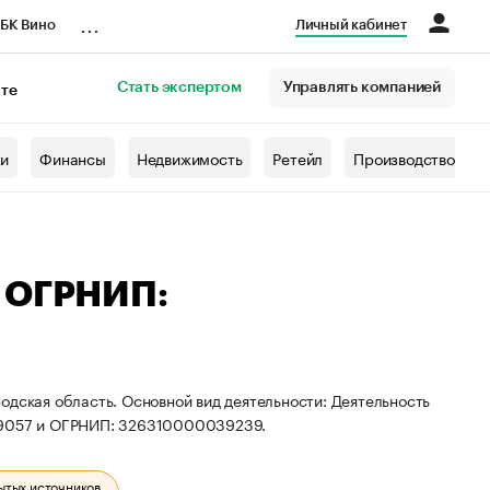
...
БК Вино
Личный кабинет
Стать экспертом
Управлять компанией
кте
азета
жи
Финансы
Недвижимость
Ретейл
Производство
— ОГРНИП:
одская область. Основной вид деятельности: Деятельность
109057 и ОГРНИП: 326310000039239.
ытых источников.