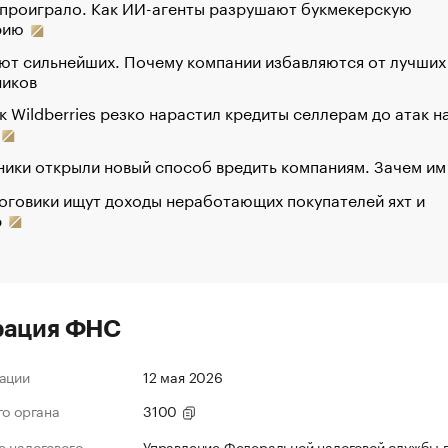
 проиграло. Как ИИ-агенты разрушают букмекерскую
рию
ют сильнейших. Почему компании избавляются от лучших
ников
к Wildberries резко нарастил кредиты селлерам до атак н
ики открыли новый способ вредить компаниям. Зачем им
оговики ищут доходы неработающих покупателей яхт и
р
рация ФНС
ации
12 мая 2026
го органа
3100
 налогового
Управление Федеральной налоговой службы 