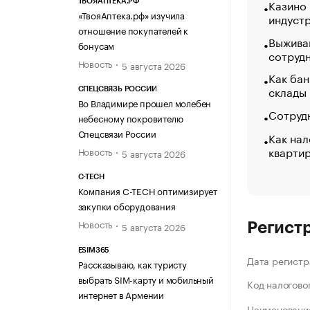
Казино
ТВОЯАПТЕКА.РФ
«ТвояАптека.рф» изучила
индуст
отношение покупателей к
Выжива
бонусам
сотруд
Новость
5 августа 2026
Как бан
склады
СПЕЦСВЯЗЬ РОССИИ
Во Владимире прошел молебен
Сотрудн
небесному покровителю
Спецсвязи России
Как нал
кварти
Новость
5 августа 2026
C-TECH
Компания C-TECH оптимизирует
закупки оборудования
Новость
5 августа 2026
Регист
ESIM365
Дата регистр
Рассказываю, как туристу
выбрать SIM-карту и мобильный
Код налогово
интернет в Армении
Наименование