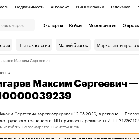
асли
Недвижимость
Autonews
РБК Компании
Телеканал
Р
К Курсы
РБК Life
Тренды
Визионеры
Национальные проекты
Эксперты
Кейсы
Мероприятия
О прое
онный клуб
Исследования
Кредитные рейтинги
Франшизы
Г
терия
IT и технологии
Малый бизнес
Маркетинг и прода
Проверка контрагентов
Политика
Экономика
Бизнес
игарев Максим Сергеевич
ы
ВЛЕНО
игарев Максим Сергеевич 
10000039239
аксим Сергеевич зарегистрирован 12.05.2026, в регионе — Белгор
го грузового транспорта. ИП присвоены реквизиты ИНН: 312261
ы из публичных государственных источников.
ия носит справочный характер и сгенерирована на основании данных из откр