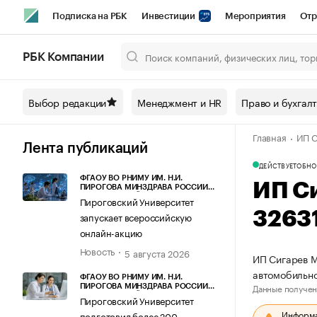
Подписка на РБК
Инвестиции
Мероприятия
Отр
Спорт
Школа управления РБК
РБК Образование
РБ
РБК Компании
Город
Стиль
Крипто
РБК Бизнес-среда
Дискусси
Выбор редакции
Менеджмент и HR
Право и бухгал
Спецпроекты СПб
Конференции СПб
Спецпроекты
Главная
ИП С
Технологии и медиа
Финансы
Рынок наличной валют
Лента публикаций
ДЕЙСТВУЕТ
ОБНО
ФГАОУ ВО РНИМУ ИМ. Н.И.
ИП С
ПИРОГОВА МИНЗДРАВА РОССИИ
(ПИРОГОВСКИЙ УНИВЕРСИТЕТ)
Пироговский Университет
3263
запускает всероссийскую
онлайн-акцию
Новость
5 августа 2026
ИП Сигарев М
автомобильно
ФГАОУ ВО РНИМУ ИМ. Н.И.
Данные получен
ПИРОГОВА МИНЗДРАВА РОССИИ
(ПИРОГОВСКИЙ УНИВЕРСИТЕТ)
Пироговский Университет
Информац
подготовил более 200