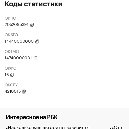
Коды статистики
ОКПО
2052095391
ОКАТО
14440000000
ОКТМО
14740000001
ОКФС
16
ОКОГУ
4210015
Интересное на РБК
Насколько ваш авторитет зависит от
«От спо