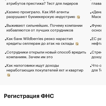
атрибутов престижа? Тест для лидеров
глава к
Казино проиграло. Как ИИ-агенты
«Деньги
разрушают букмекерскую индустрию
Маск в 
Выживают сильнейших. Почему компании
Функции
избавляются от лучших сотрудников
основ э
Как банк Wildberries резко нарастил
ЕС раз
кредиты селлерам до атак на склады
нефти —
Сотрудники открыли новый способ вредить
Стресс 
компаниям. Зачем им это
доходов
Как налоговики ищут доходы
Что обв
неработающих покупателей яхт и квартир
для Tel
Регистрация ФНС