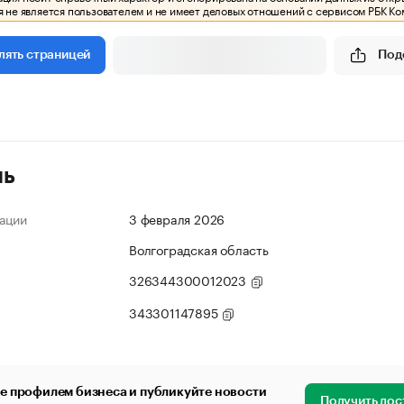
 не является пользователем и не имеет деловых отношений с сервисом РБК Ко
Под
лять страницей
ль
ации
3 февраля 2026
Волгоградская область
326344300012023
343301147895
е профилем бизнеса и публикуйте новости
Получить дос