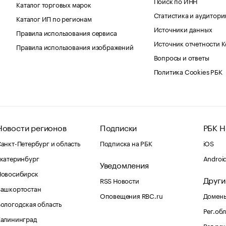
Поиск по ИНН
Каталог торговых марок
Статистика и аудитори
Каталог ИП по регионам
Источники данных
Правила использования сервиса
Источник отчетности 
Правила использования изображений
Вопросы и ответы
Политика Cookies РБК
Новости регионов
Подписки
РБК Н
анкт-Петербург и область
Подписка на РБК
iOS
катеринбург
Androi
Уведомления
Новосибирск
Други
RSS Новости
Башкортостан
Оповещения RBC.ru
Домены
ологодская область
Рег.об
Калининград
Рег.ре