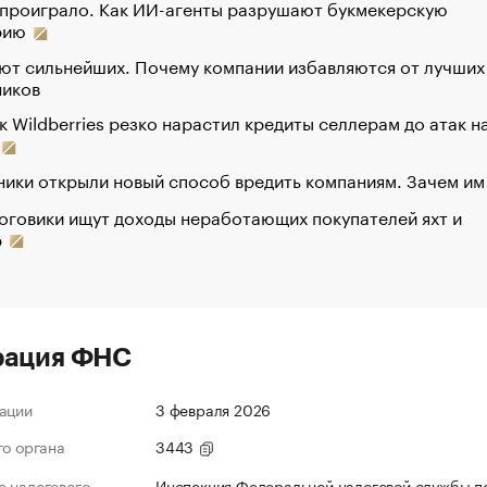
 проиграло. Как ИИ-агенты разрушают букмекерскую
рию
ют сильнейших. Почему компании избавляются от лучших
ников
к Wildberries резко нарастил кредиты селлерам до атак н
ики открыли новый способ вредить компаниям. Зачем им
оговики ищут доходы неработающих покупателей яхт и
р
рация ФНС
ации
3 февраля 2026
го органа
3443
 налогового
Инспекция Федеральной налоговой службы п