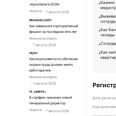
Казино
«Архипелаге 2026»
индуст
Новость
7 августа 2026
Выжива
сотруд
BRANDSECURITY
Как изменился корпоративный
Как бан
фишинг за последние пять лет
склады
Мнение эксперта
Сотрудн
7 августа 2026
Как нал
НЦПО
кварти
Какие документы по обучению
охране труда должен иметь
работодатель
Мнение эксперта
7 августа 2026
Регист
ГК «ЦИФРА»
В «Цифре» назначен новый
Дата регистр
генеральный директор
Код налогово
Новость
7 августа 2026
Наименование