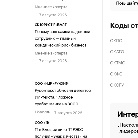
Повышайте
Мнение эксперта
7 августа 2026
Коды с
СК ЮРИСТ-РИЗАЛТ
Почему ваш самый надежный
сотрудник — главный
ОКПО
юридический риск бизнеса
ОКАТО
Мнение эксперта
7 августа 2026
ОКТМО
ОКФС
ОКОГУ
ООО «НЦР «РУКОНТ»
Руконтекст обновил детектор
ИИ-текста: 1 ложное
срабатывание на 8000
Новость
7 августа 2026
Интер
Насколь
ООО «1Т»
1Т в Высшей лиге: 1Т РЭКС
лидеро
получил «Знак качества» на