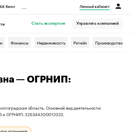
...
БК Вино
Личный кабинет
Стать экспертом
Управлять компанией
кте
азета
жи
Финансы
Недвижимость
Ретейл
Производство
вна — ОГРНИП:
олгоградская область. Основной вид деятельности:
95 и ОГРНИП: 326344300012023.
ытых источников.