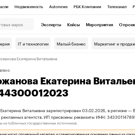
асли
Недвижимость
Autonews
РБК Компании
Телеканал
Р
К Курсы
РБК Life
Тренды
Визионеры
Национальные проекты
Эксперты
Кейсы
Мероприятия
О прое
онный клуб
Исследования
Кредитные рейтинги
Франшизы
Г
терия
IT и технологии
Малый бизнес
Маркетинг и прода
Проверка контрагентов
Политика
Экономика
Бизнес
ожанова Екатерина Витальевна
ы
ВЛЕНО
ожанова Екатерина Виталье
44300012023
Екатерина Витальевна зарегистрирован 03.02.2026, в регионе — В
 рекламных агентств. ИП присвоены реквизиты ИНН: 3433011478
ы из публичных государственных источников.
ия носит справочный характер и сгенерирована на основании данных из откр