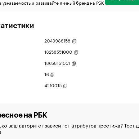
 узнаваемость и развивайте личный бренд на РБК
татистики
2049988158
18258551000
18658151051
16
4210015
есное на РБК
ко ваш авторитет зависит от атрибутов престижа? Тест д
в