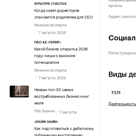
органа
КУЛЬТУРА СЧАСТЬЯ
Когда совет директоров
Адрес налого
становится родителем для CEO
Мнение эксперта
7 августа 2026
Социал
ПАО КБ «УБРИР»
Какой бизнес открыть в 2026
Регистрацио
году: ниши с высоким
потенциалом
Мнение эксперта
Виды д
7 августа 2026
Назван топ-30 самых
73.11
востребованных бизнес-книг
июля
Деятельность
РБК Бизнес
7 августа
«ЛАЙМ-ЗАЙМ»
Как подготовиться к дебютному
публичному выступлению