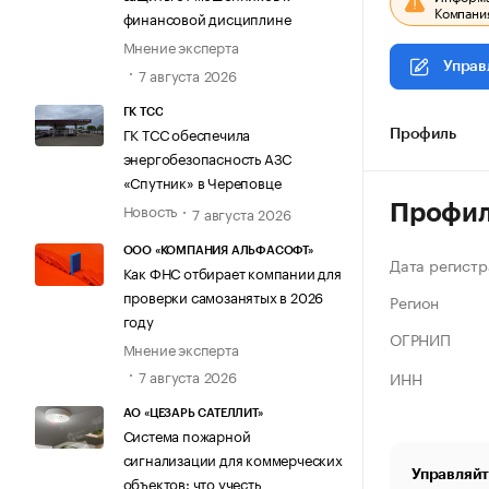
Компания
финансовой дисциплине
Мнение эксперта
Управ
7 августа 2026
ГК ТСС
ГК ТСС обеспечила
Профиль
энергобезопасность АЗС
«Спутник» в Череповце
Новость
Профи
7 августа 2026
ООО «КОМПАНИЯ АЛЬФАСОФТ»
Дата регистр
Как ФНС отбирает компании для
проверки самозанятых в 2026
Регион
году
ОГРНИП
Мнение эксперта
7 августа 2026
ИНН
АО «ЦЕЗАРЬ САТЕЛЛИТ»
Система пожарной
сигнализации для коммерческих
Управляйт
объектов: что учесть