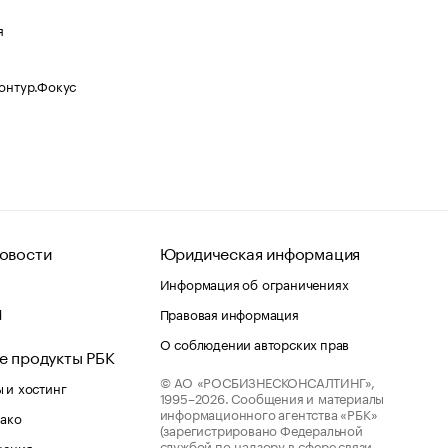
я
Контур.Фокус
овости
Юридическая информация
Информация об ограничениях
d
Правовая информация
О соблюдении авторских прав
е продукты РБК
© АО «РОСБИЗНЕСКОНСАЛТИНГ»,
 и хостинг
1995–2026.
Сообщения и материалы
информационного агентства «РБК»
лако
(зарегистрировано Федеральной
службой по надзору в сфере связи,
шения