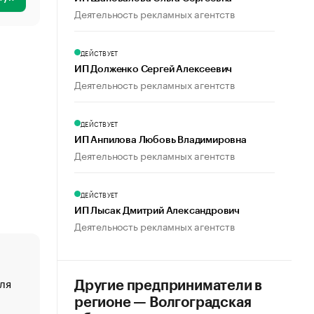
Деятельность рекламных агентств
ДЕЙСТВУЕТ
ИП Долженко Сергей Алексеевич
Деятельность рекламных агентств
ДЕЙСТВУЕТ
ИП Анпилова Любовь Владимировна
Деятельность рекламных агентств
ДЕЙСТВУЕТ
ИП Лысак Дмитрий Александрович
Деятельность рекламных агентств
ля
«От спорта тело стареет иначе». Как живет глава ко
Другие предприниматели в
создавшей GTA
регионе — Волгоградская