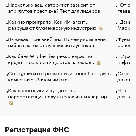
Насколько ваш авторитет зависит от
«От спо
атрибутов престижа? Тест для лидеров
глава к
Казино проиграло. Как ИИ-агенты
«Деньги
разрушают букмекерскую индустрию
Маск в 
Выживают сильнейших. Почему компании
Функции
избавляются от лучших сотрудников
основ э
Как банк Wildberries резко нарастил
ЕС раз
кредиты селлерам до атак на склады
нефти —
Сотрудники открыли новый способ вредить
Стресс 
компаниям. Зачем им это
доходов
Как налоговики ищут доходы
Что обв
неработающих покупателей яхт и квартир
для Tel
Регистрация ФНС