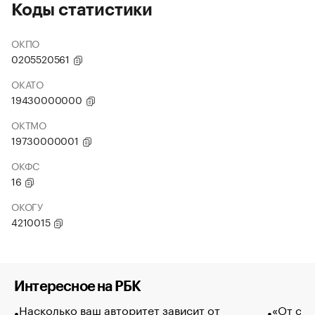
Коды статистики
ОКПО
0205520561
ОКАТО
19430000000
ОКТМО
19730000001
ОКФС
16
ОКОГУ
4210015
Интересное на РБК
Насколько ваш авторитет зависит от
«От спо