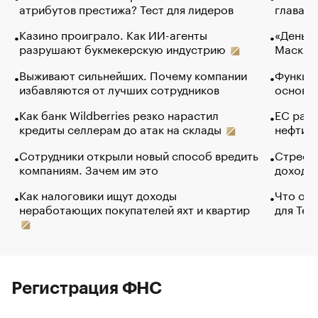
атрибутов престижа? Тест для лидеров
глава к
Казино проиграло. Как ИИ-агенты
«Деньги
разрушают букмекерскую индустрию
Маск в 
Выживают сильнейших. Почему компании
Функции
избавляются от лучших сотрудников
основ э
Как банк Wildberries резко нарастил
ЕС раз
кредиты селлерам до атак на склады
нефти —
Сотрудники открыли новый способ вредить
Стресс 
компаниям. Зачем им это
доходов
Как налоговики ищут доходы
Что обв
неработающих покупателей яхт и квартир
для Tel
Регистрация ФНС