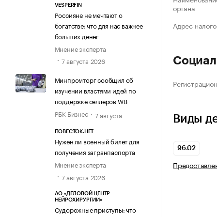
VESPERFIN
органа
Россияне не мечтают о
Адрес налого
богатстве: что для нас важнее
больших денег
Мнение эксперта
Социал
7 августа 2026
Минпромторг сообщил об
Регистрацио
изучении властями идей по
поддержке селлеров WB
РБК Бизнес
7 августа
Виды д
ПОВЕСТОК.НЕТ
Нужен ли военный билет для
96.02
получения загранпаспорта
Предоставлен
Мнение эксперта
7 августа 2026
АО «ДЕЛОВОЙ ЦЕНТР
НЕЙРОХИРУРГИИ»
Судорожные приступы: что