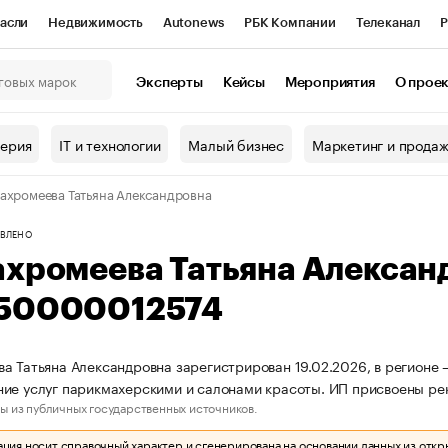
асли
Недвижимость
Autonews
РБК Компании
Телеканал
Р
К Курсы
РБК Life
Тренды
Визионеры
Национальные проекты
Эксперты
Кейсы
Мероприятия
О прое
онный клуб
Исследования
Кредитные рейтинги
Франшизы
Г
терия
IT и технологии
Малый бизнес
Маркетинг и прода
Проверка контрагентов
Политика
Экономика
Бизнес
ахромеева Татьяна Александровна
ы
ВЛЕНО
ахромеева Татьяна Алекса
50000012574
а Татьяна Александровна зарегистрирован 19.02.2026, в регионе 
ние услуг парикмахерскими и салонами красоты. ИП присвоены 
ы из публичных государственных источников.
ия носит справочный характер и сгенерирована на основании данных из откр