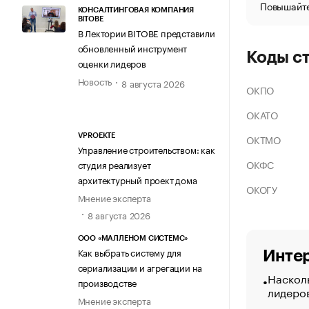
Повышайте
КОНСАЛТИНГОВАЯ КОМПАНИЯ
BITOBE
В Лектории BITOBE представили
обновленный инструмент
Коды с
оценки лидеров
Новость
8 августа 2026
ОКПО
ОКАТО
ОКТМО
VPROEKTE
Управление строительством: как
ОКФС
студия реализует
архитектурный проект дома
ОКОГУ
Мнение эксперта
8 августа 2026
ООО «МАЛЛЕНОМ СИСТЕМС»
Как выбрать систему для
Интер
сериализации и агрегации на
Насколь
производстве
лидеро
Мнение эксперта