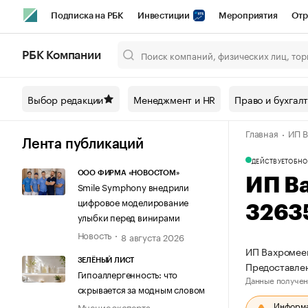
Подписка на РБК
Инвестиции
Мероприятия
Отр
Спорт
Школа управления РБК
РБК Образование
РБ
РБК Компании
Город
Стиль
Крипто
РБК Бизнес-среда
Дискусси
Выбор редакции
Менеджмент и HR
Право и бухгал
Спецпроекты СПб
Конференции СПб
Спецпроекты
Главная
ИП В
Технологии и медиа
Финансы
Рынок наличной валют
Лента публикаций
ДЕЙСТВУЕТ
ОБНО
ООО ФИРМА «НОВОСТОМ»
ИП В
Smile Symphony внедрили
цифровое моделирование
3263
улыбки перед винирами
Новость
8 августа 2026
ИП Вахромеев
ЗЕЛЁНЫЙ ЛИСТ
Предоставле
Гипоаллергенность: что
Данные получен
скрывается за модным словом
Информац
Мнение эксперта