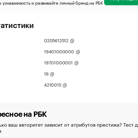
 узнаваемость и развивайте личный бренд на РБК
татистики
0205612512
19401000000
19701000001
16
4210015
есное на РБК
ко ваш авторитет зависит от атрибутов престижа? Тест д
в