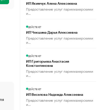
ИП Якимчук Алена Алексеевна
Предоставление услуг парикмахерскими
и...
ДЕЙСТВУЕТ
ИП Чекшина Дарья Алексеевна
Предоставление услуг парикмахерскими
и...
ДЕЙСТВУЕТ
ИП Григорьева Анастасия
Константиновна
Предоставление услуг парикмахерскими
и...
ДЕЙСТВУЕТ
ИП Веселова Надежда Алексеевна
ля
«От спорта тело стареет иначе». Как живет глава ко
Предоставление услуг парикмахерскими
создавшей GTA
и...