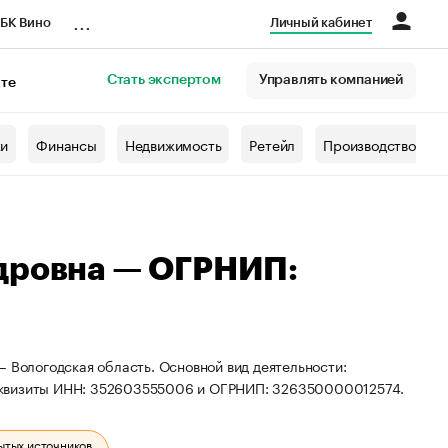
...
БК Вино
Личный кабинет
Стать экспертом
Управлять компанией
кте
азета
жи
Финансы
Недвижимость
Ретейл
Производство
ндровна — ОГРНИП:
— Вологодская область. Основной вид деятельности:
реквизиты ИНН: 352603555006 и ОГРНИП: 326350000012574.
ытых источников.