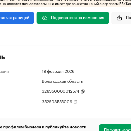
 не является пользователем и не имеет деловых отношений с сервисом РБК Ко
Подписаться на изменения
По
лять страницей
ль
ации
19 февраля 2026
Вологодская область
326350000012574
352603555006
е профилем бизнеса и публикуйте новости
Получить дос