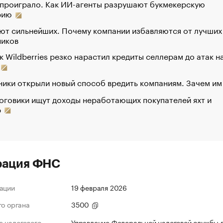
 проиграло. Как ИИ-агенты разрушают букмекерскую
рию
ют сильнейших. Почему компании избавляются от лучших
ников
к Wildberries резко нарастил кредиты селлерам до атак н
ики открыли новый способ вредить компаниям. Зачем им
оговики ищут доходы неработающих покупателей яхт и
р
рация ФНС
ации
19 февраля 2026
го органа
3500
 налогового
Управление Федеральной налоговой службы 