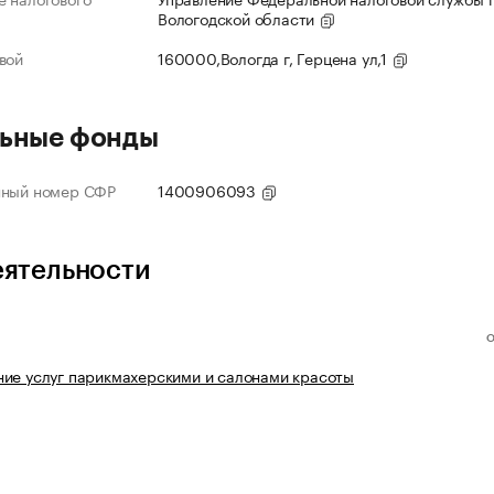
Вологодской области
вой
160000,Вологда г, Герцена ул,1
ьные фонды
нный номер СФР
1400906093
еятельности
ие услуг парикмахерскими и салонами красоты