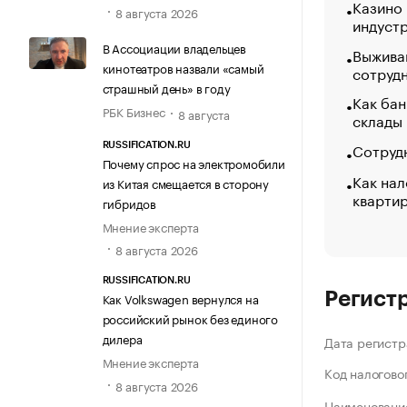
Казино
8 августа 2026
индуст
В Ассоциации владельцев
Выжива
кинотеатров назвали «самый
сотруд
страшный день» в году
Как бан
РБК Бизнес
8 августа
склады
Сотрудн
RUSSIFICATION.RU
Почему спрос на электромобили
Как нал
из Китая смещается в сторону
кварти
гибридов
Мнение эксперта
8 августа 2026
RUSSIFICATION.RU
Регист
Как Volkswagen вернулся на
российский рынок без единого
дилера
Дата регистр
Мнение эксперта
Код налогово
8 августа 2026
Наименование