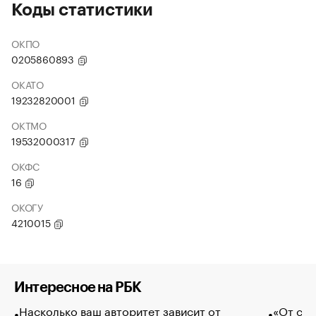
Коды статистики
ОКПО
0205860893
ОКАТО
19232820001
ОКТМО
19532000317
ОКФС
16
ОКОГУ
4210015
Интересное на РБК
Насколько ваш авторитет зависит от
«От спо