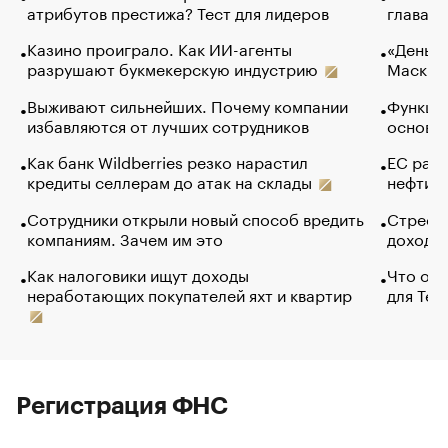
атрибутов престижа? Тест для лидеров
глава к
Казино проиграло. Как ИИ-агенты
«Деньги
разрушают букмекерскую индустрию
Маск в 
Выживают сильнейших. Почему компании
Функции
избавляются от лучших сотрудников
основ э
Как банк Wildberries резко нарастил
ЕС раз
кредиты селлерам до атак на склады
нефти —
Сотрудники открыли новый способ вредить
Стресс 
компаниям. Зачем им это
доходов
Как налоговики ищут доходы
Что обв
неработающих покупателей яхт и квартир
для Tel
Регистрация ФНС