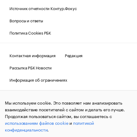
Источник отчетности Контур.Фокус
Вопросы и ответы
Политика Cookies РБК
Контактная информация
Редакция
Рассылка РБК Новости
Информация об ограничениях
Правовая информация
О соблюдении авторских прав
Мы используем cookie. Это позволяет нам анализировать
© АО «РОСБИЗНЕСКОНСАЛТИНГ»,
1995–2026.
Сообщения
и материалы информационного агентства «РБК»
взаимодействие посетителей с сайтом и делать его лучше.
(зарегистрировано Федеральной службой по надзору в сфере
Продолжая пользоваться сайтом, вы соглашаетесь с
связи, информационных технологий и массовых
использованием файлов cookie
и
политикой
коммуникаций (Роскомнадзор) 09.12.2015 за номером ИА
№ФС77-63848) сопровождаются пометкой «РБК». Отдельные
конфиденциальности
.
публикации могут содержать информацию,