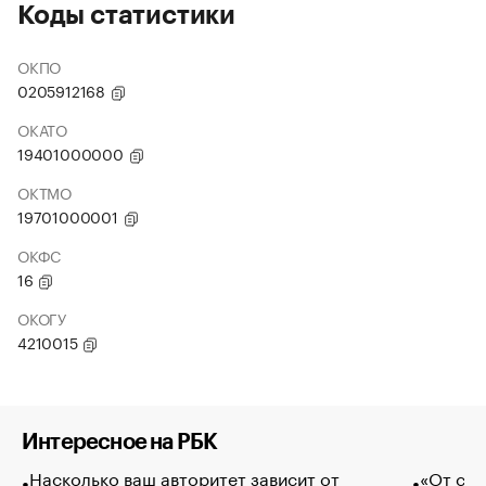
Коды статистики
ОКПО
0205912168
ОКАТО
19401000000
ОКТМО
19701000001
ОКФС
16
ОКОГУ
4210015
Интересное на РБК
Насколько ваш авторитет зависит от
«От спо