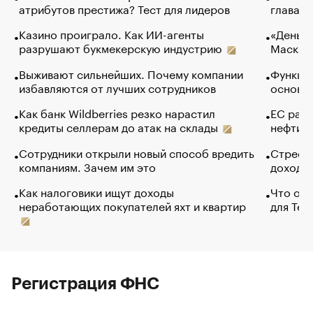
атрибутов престижа? Тест для лидеров
глава к
Казино проиграло. Как ИИ-агенты
«Деньги
разрушают букмекерскую индустрию
Маск в 
Выживают сильнейших. Почему компании
Функции
избавляются от лучших сотрудников
основ э
Как банк Wildberries резко нарастил
ЕС раз
кредиты селлерам до атак на склады
нефти —
Сотрудники открыли новый способ вредить
Стресс 
компаниям. Зачем им это
доходов
Как налоговики ищут доходы
Что обв
неработающих покупателей яхт и квартир
для Tel
Регистрация ФНС