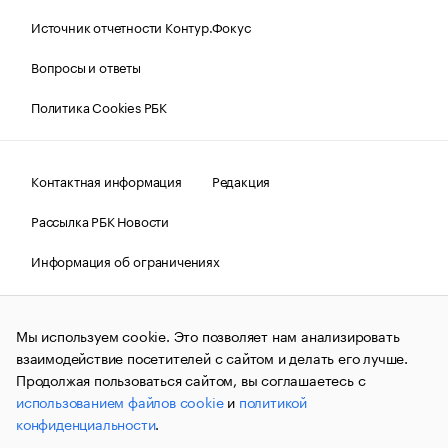
Источник отчетности Контур.Фокус
Вопросы и ответы
Политика Cookies РБК
Контактная информация
Редакция
Рассылка РБК Новости
Информация об ограничениях
Правовая информация
О соблюдении авторских прав
Мы используем cookie. Это позволяет нам анализировать
© АО «РОСБИЗНЕСКОНСАЛТИНГ»,
1995–2026.
Сообщения
и материалы информационного агентства «РБК»
взаимодействие посетителей с сайтом и делать его лучше.
(зарегистрировано Федеральной службой по надзору в сфере
Продолжая пользоваться сайтом, вы соглашаетесь с
связи, информационных технологий и массовых
использованием файлов cookie
и
политикой
коммуникаций (Роскомнадзор) 09.12.2015 за номером ИА
№ФС77-63848) сопровождаются пометкой «РБК». Отдельные
конфиденциальности
.
публикации могут содержать информацию,