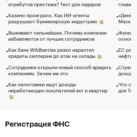
атрибутов престижа? Тест для лидеров
глава к
Казино проиграло. Как ИИ-агенты
«Деньги
разрушают букмекерскую индустрию
Маск в 
Выживают сильнейших. Почему компании
Функции
избавляются от лучших сотрудников
основ э
Как банк Wildberries резко нарастил
ЕС раз
кредиты селлерам до атак на склады
нефти —
Сотрудники открыли новый способ вредить
Стресс 
компаниям. Зачем им это
доходов
Как налоговики ищут доходы
Что обв
неработающих покупателей яхт и квартир
для Tel
Регистрация ФНС