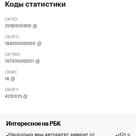
Коды статистики
ОКПО
2050530935
ОКАТО
19430000000
ОКТМО
19730000001
ОКФС
16
ОКОГУ
4210015
Интересное на РБК
Насколько ваш авторитет зависит от
«От спо