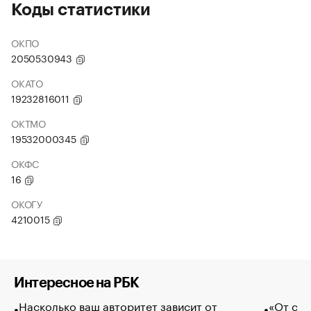
Коды статистики
ОКПО
2050530943
ОКАТО
19232816011
ОКТМО
19532000345
ОКФС
16
ОКОГУ
4210015
Интересное на РБК
Насколько ваш авторитет зависит от
«От спо