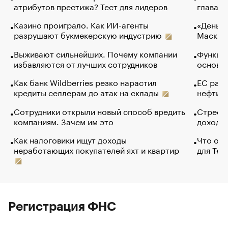
атрибутов престижа? Тест для лидеров
глава к
Казино проиграло. Как ИИ-агенты
«Деньги
разрушают букмекерскую индустрию
Маск в 
Выживают сильнейших. Почему компании
Функции
избавляются от лучших сотрудников
основ э
Как банк Wildberries резко нарастил
ЕС раз
кредиты селлерам до атак на склады
нефти —
Сотрудники открыли новый способ вредить
Стресс 
компаниям. Зачем им это
доходов
Как налоговики ищут доходы
Что обв
неработающих покупателей яхт и квартир
для Tel
Регистрация ФНС