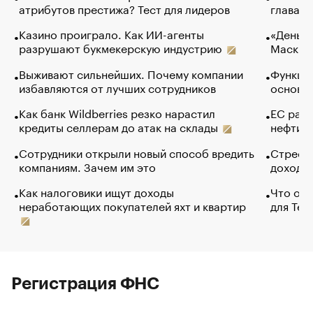
атрибутов престижа? Тест для лидеров
глава к
Казино проиграло. Как ИИ-агенты
«Деньги
разрушают букмекерскую индустрию
Маск в 
Выживают сильнейших. Почему компании
Функции
избавляются от лучших сотрудников
основ э
Как банк Wildberries резко нарастил
ЕС раз
кредиты селлерам до атак на склады
нефти —
Сотрудники открыли новый способ вредить
Стресс 
компаниям. Зачем им это
доходов
Как налоговики ищут доходы
Что обв
неработающих покупателей яхт и квартир
для Tel
Регистрация ФНС