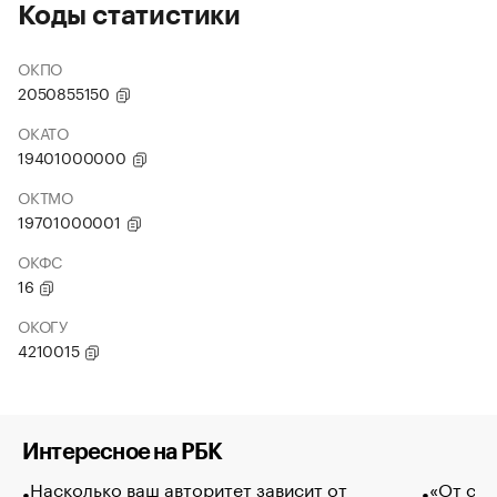
Коды статистики
ОКПО
2050855150
ОКАТО
19401000000
ОКТМО
19701000001
ОКФС
16
ОКОГУ
4210015
Интересное на РБК
Насколько ваш авторитет зависит от
«От спо