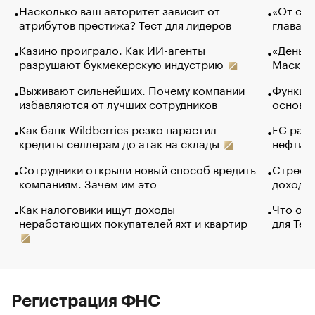
Насколько ваш авторитет зависит от
«От спо
атрибутов престижа? Тест для лидеров
глава к
Казино проиграло. Как ИИ-агенты
«Деньги
разрушают букмекерскую индустрию
Маск в 
Выживают сильнейших. Почему компании
Функции
избавляются от лучших сотрудников
основ э
Как банк Wildberries резко нарастил
ЕС раз
кредиты селлерам до атак на склады
нефти —
Сотрудники открыли новый способ вредить
Стресс 
компаниям. Зачем им это
доходов
Как налоговики ищут доходы
Что обв
неработающих покупателей яхт и квартир
для Tel
Регистрация ФНС