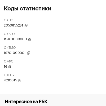
Коды статистики
ОКПО
2050855281
ОКАТО
19401000000
ОКТМО
19701000001
ОКФС
16
ОКОГУ
4210015
Интересное на РБК