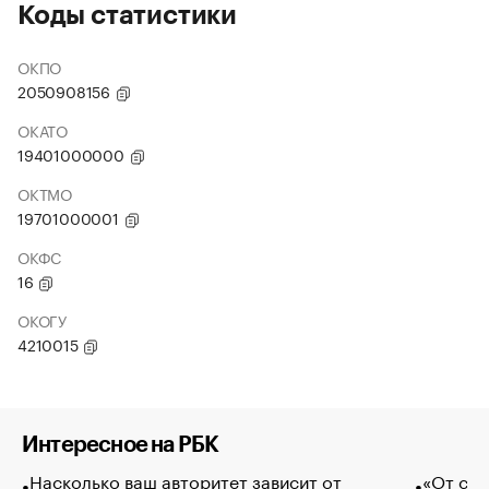
Коды статистики
ОКПО
2050908156
ОКАТО
19401000000
ОКТМО
19701000001
ОКФС
16
ОКОГУ
4210015
Интересное на РБК
Насколько ваш авторитет зависит от
«От спо