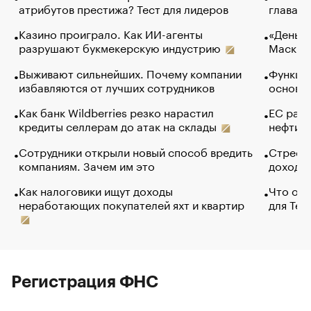
атрибутов престижа? Тест для лидеров
глава к
Казино проиграло. Как ИИ-агенты
«Деньги
разрушают букмекерскую индустрию
Маск в 
Выживают сильнейших. Почему компании
Функции
избавляются от лучших сотрудников
основ э
Как банк Wildberries резко нарастил
ЕС раз
кредиты селлерам до атак на склады
нефти —
Сотрудники открыли новый способ вредить
Стресс 
компаниям. Зачем им это
доходов
Как налоговики ищут доходы
Что обв
неработающих покупателей яхт и квартир
для Tel
Регистрация ФНС