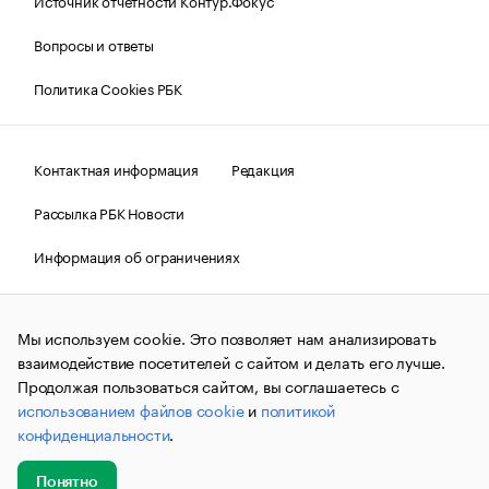
Источник отчетности Контур.Фокус
Вопросы и ответы
Политика Cookies РБК
Контактная информация
Редакция
Рассылка РБК Новости
Информация об ограничениях
Правовая информация
О соблюдении авторских прав
Мы используем cookie. Это позволяет нам анализировать
© АО «РОСБИЗНЕСКОНСАЛТИНГ»,
1995–2026.
Сообщения
и материалы информационного агентства «РБК»
взаимодействие посетителей с сайтом и делать его лучше.
(зарегистрировано Федеральной службой по надзору в сфере
Продолжая пользоваться сайтом, вы соглашаетесь с
связи, информационных технологий и массовых
использованием файлов cookie
и
политикой
коммуникаций (Роскомнадзор) 09.12.2015 за номером ИА
№ФС77-63848) сопровождаются пометкой «РБК». Отдельные
конфиденциальности
.
публикации могут содержать информацию,
не предназначенную для пользователей
до 18 лет.
companycardsfeedback@rbc.ru
Понятно