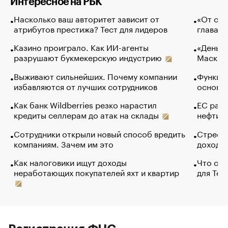
Интересное на РБК
Насколько ваш авторитет зависит от
«От спо
атрибутов престижа? Тест для лидеров
глава к
Казино проиграло. Как ИИ-агенты
«Деньги
разрушают букмекерскую индустрию
Маск в 
Выживают сильнейших. Почему компании
Функции
избавляются от лучших сотрудников
основ э
Как банк Wildberries резко нарастил
ЕС раз
кредиты селлерам до атак на склады
нефти —
Сотрудники открыли новый способ вредить
Стресс 
компаниям. Зачем им это
доходов
Как налоговики ищут доходы
Что обв
неработающих покупателей яхт и квартир
для Tel