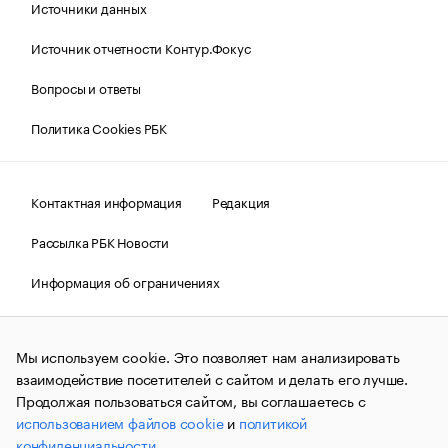
Источники данных
Источник отчетности Контур.Фокус
Вопросы и ответы
Политика Cookies РБК
Контактная информация
Редакция
Рассылка РБК Новости
Информация об ограничениях
Правовая информация
О соблюдении авторских прав
Мы используем cookie. Это позволяет нам анализировать
© АО «РОСБИЗНЕСКОНСАЛТИНГ»,
1995–2026.
Сообщения
и материалы информационного агентства «РБК»
взаимодействие посетителей с сайтом и делать его лучше.
(зарегистрировано Федеральной службой по надзору в сфере
Продолжая пользоваться сайтом, вы соглашаетесь с
связи, информационных технологий и массовых
использованием файлов cookie
и
политикой
коммуникаций (Роскомнадзор) 09.12.2015 за номером ИА
№ФС77-63848) сопровождаются пометкой «РБК». Отдельные
конфиденциальности
.