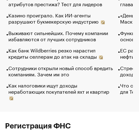
атрибутов престижа? Тест для лидеров
глава к
Казино проиграло. Как ИИ-агенты
«Деньги
разрушают букмекерскую индустрию
Маск в 
Выживают сильнейших. Почему компании
Функции
избавляются от лучших сотрудников
основ э
Как банк Wildberries резко нарастил
ЕС раз
кредиты селлерам до атак на склады
нефти —
Сотрудники открыли новый способ вредить
Стресс 
компаниям. Зачем им это
доходов
Как налоговики ищут доходы
Что обв
неработающих покупателей яхт и квартир
для Tel
Регистрация ФНС