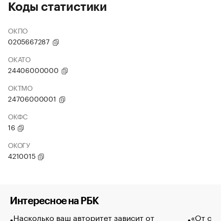
Коды статистики
ОКПО
0205667287
ОКАТО
24406000000
ОКТМО
24706000001
ОКФС
16
ОКОГУ
4210015
Интересное на РБК
Насколько ваш авторитет зависит от
«От спо