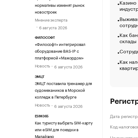
Казино
нормативы изменят рынок
индуст
новостроек
Выжива
Мнение эксперта
сотруд
6 августа 2026
Как бан
ФИЛОСОФТ
склады
«Философт» интегрировал
Сотрудн
оборудование BAS-IP с
платформой «Мажордом»
Как нал
Новость
6 августа 2026
кварти
ЭМЦТ
ЭМЦТ поставила тренажер для
судомехаников в Морской
колледж в Петербурге
Регист
Новость
6 августа 2026
Дата регистр
ESIM365
Как туристу выбрать SIM-карту
Код налогово
или eSIM для поездки в
Малайзию
Наименование