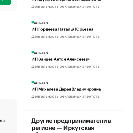
Деятельность рекламных агентств
ДЕЙСТВУЕТ
ИП Гордеева Наталья Юрьевна
Деятельность рекламных агентств
ДЕЙСТВУЕТ
ИП Зайцев Антон Алексеевич
Деятельность рекламных агентств
ДЕЙСТВУЕТ
ИП Михалева Дарья Владимировна
Деятельность рекламных агентств
ля
«От спорта тело стареет иначе». Как живет глава ко
Другие предприниматели в
создавшей GTA
регионе — Иркутская