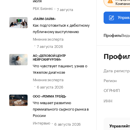
июля
Компания
РБК Бизнес
7 августа
Управ
«ЛАЙМ-ЗАЙМ»
Как подготовиться к дебютному
публичному выступлению
Профиль
Виды
Мнение эксперта
7 августа 2026
Профи
АО «ДЕЛОВОЙ ЦЕНТР
НЕЙРОХИРУРГИИ»
Что чувствует пациент, узнав о
Дата регистр
тяжелом диагнозе
Мнение эксперта
Регион
6 августа 2026
ОГРНИП
ООО «РЕММА ТРЕЙД»
ИНН
Что мешает развитию
премиального сырного рынка в
России
Интервью
6 августа 2026
Управляйт