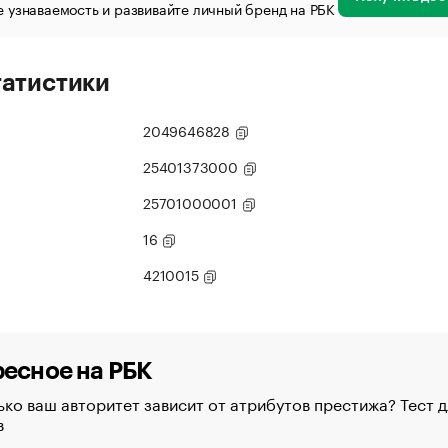
 узнаваемость и развивайте личный бренд на РБК
татистики
2049646828
25401373000
25701000001
16
4210015
есное на РБК
ко ваш авторитет зависит от атрибутов престижа? Тест д
в