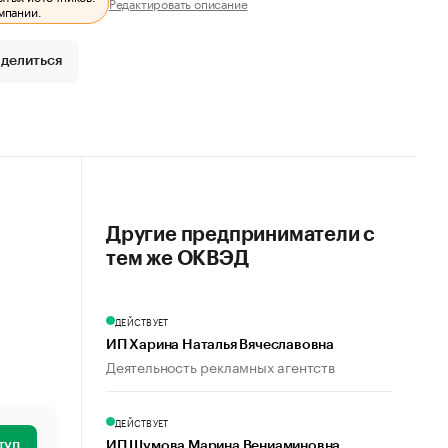
Редактировать описание
мпании.
делиться
Другие предприниматели с
тем же ОКВЭД
ДЕЙСТВУЕТ
ИП Харина Наталья Вячеславовна
Деятельность рекламных агентств
ДЕЙСТВУЕТ
туп
ИП Шумова Марина Вениаминовна