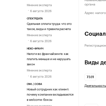
органа
Мнение эксперта
6 августа 2026
Адрес налого
СПЕКТРДАТА
Сдельная оплата труда: что это
такое, виды и правила расчета
Социал
Мнение эксперта
6 августа 2026
Регистрацио
НЕКО-ФРАНЧ
Налоги во франчайзинге: как
платить меньше и не нарушать
Виды д
закон
Мнение эксперта
6 августа 2026
73.11
Деятельность
OWL | СОВА
Новый сотрудник как клиент:
почему компании вкладываются
в welcome-боксы
Мнение эксперта