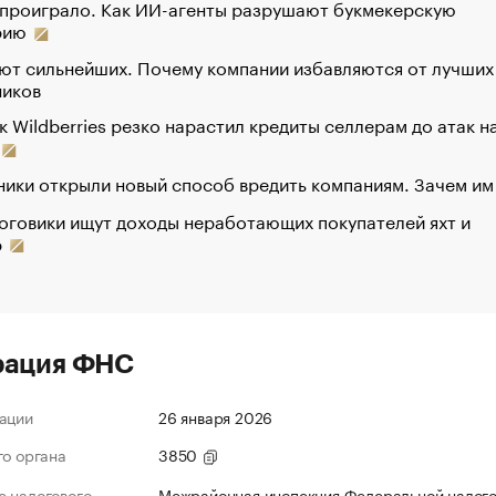
 проиграло. Как ИИ-агенты разрушают букмекерскую
рию
ют сильнейших. Почему компании избавляются от лучших
ников
к Wildberries резко нарастил кредиты селлерам до атак н
ики открыли новый способ вредить компаниям. Зачем им
оговики ищут доходы неработающих покупателей яхт и
р
рация ФНС
ации
26 января 2026
го органа
3850
 налогового
Межрайонная инспекция Федеральной налог