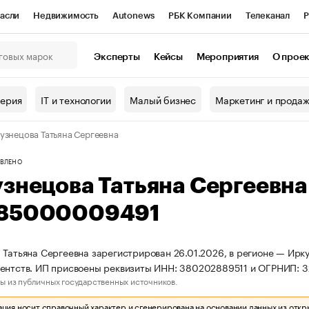
асли
Недвижимость
Autonews
РБК Компании
Телеканал
Р
К Курсы
РБК Life
Тренды
Визионеры
Национальные проекты
Эксперты
Кейсы
Мероприятия
О прое
онный клуб
Исследования
Кредитные рейтинги
Франшизы
Г
терия
IT и технологии
Малый бизнес
Маркетинг и прода
Проверка контрагентов
Политика
Экономика
Бизнес
узнецова Татьяна Сергеевна
ы
ВЛЕНО
узнецова Татьяна Сергеевн
85000009491
 Татьяна Сергеевна зарегистрирован 26.01.2026, в регионе — Ирку
гентств. ИП присвоены реквизиты ИНН: 380202889511 и ОГРНИП:
ы из публичных государственных источников.
ия носит справочный характер и сгенерирована на основании данных из откр