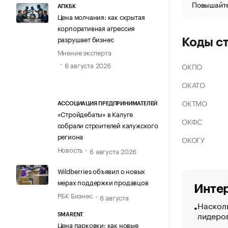
Повышайте
АПКБК
Цена молчания: как скрытая
корпоративная агрессия
разрушает бизнес
Коды с
Мнение эксперта
6 августа 2026
ОКПО
ОКАТО
ОКТМО
АССОЦИАЦИЯ ПРЕДПРИНИМАТЕЛЕЙ
«Стройдебаты» в Калуге
ОКФС
собрали строителей калужского
региона
ОКОГУ
Новость
6 августа 2026
Wildberries объявил о новых
мерах поддержки продавцов
Интер
РБК Бизнес
6 августа
Насколь
лидеро
SMARENT
Цена парковки: как новые