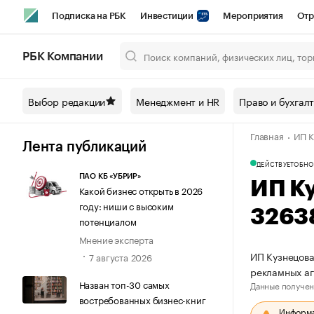
Подписка на РБК
Инвестиции
Мероприятия
Отр
Спорт
Школа управления РБК
РБК Образование
РБ
РБК Компании
Город
Стиль
Крипто
РБК Бизнес-среда
Дискусси
Выбор редакции
Менеджмент и HR
Право и бухгал
Спецпроекты СПб
Конференции СПб
Спецпроекты
Главная
ИП К
Технологии и медиа
Финансы
Рынок наличной валют
Лента публикаций
ДЕЙСТВУЕТ
ОБНО
ПАО КБ «УБРИР»
ИП К
Какой бизнес открыть в 2026
году: ниши с высоким
3263
потенциалом
Мнение эксперта
ИП Кузнецова
7 августа 2026
рекламных а
Назван топ-30 самых
Данные получен
востребованных бизнес-книг
Информац