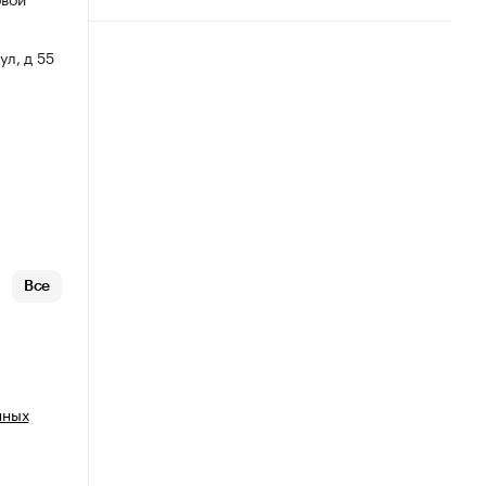
ул, д 55
Все
нных