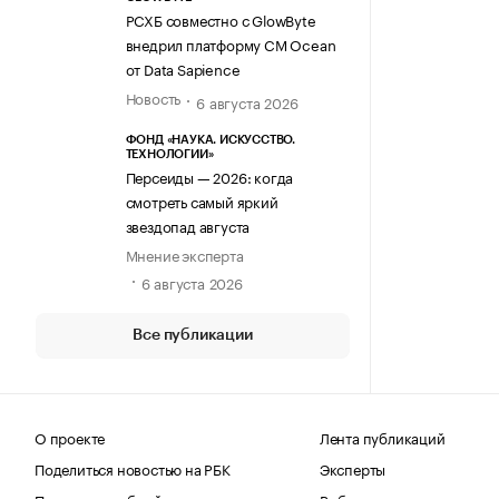
РСХБ совместно с GlowByte
внедрил платформу CM Ocean
от Data Sapience
Новость
6 августа 2026
ФОНД «НАУКА. ИСКУССТВО.
ТЕХНОЛОГИИ»
Персеиды — 2026: когда
смотреть самый яркий
звездопад августа
Мнение эксперта
6 августа 2026
Все публикации
О проекте
Лента публикаций
Поделиться новостью на РБК
Эксперты
Получить пробный доступ
Выбор редакции