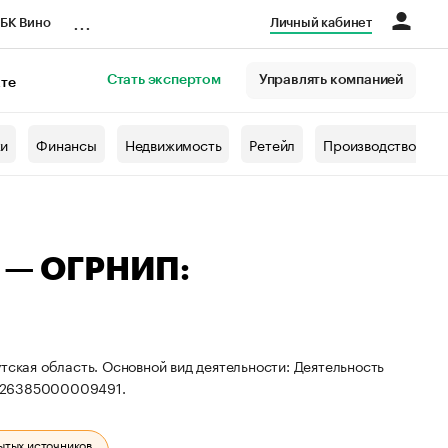
...
БК Вино
Личный кабинет
Стать экспертом
Управлять компанией
кте
азета
жи
Финансы
Недвижимость
Ретейл
Производство
а — ОГРНИП:
тская область. Основной вид деятельности: Деятельность
 326385000009491.
ытых источников.