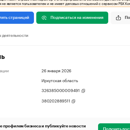
 не является пользователем и не имеет деловых отношений с сервисом РБК Ко
Подписаться на изменения
По
лять страницей
 деятельности
ль
ации
26 января 2026
Иркутская область
326385000009491
380202889511
е профилем бизнеса и публикуйте новости
Получить дос