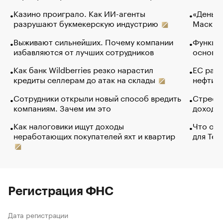
Казино проиграло. Как ИИ-агенты
«Деньги
разрушают букмекерскую индустрию
Маск в 
Выживают сильнейших. Почему компании
Функции
избавляются от лучших сотрудников
основ э
Как банк Wildberries резко нарастил
ЕС раз
кредиты селлерам до атак на склады
нефти —
Сотрудники открыли новый способ вредить
Стресс 
компаниям. Зачем им это
доходов
Как налоговики ищут доходы
Что обв
неработающих покупателей яхт и квартир
для Tel
Регистрация ФНС
Дата регистрации