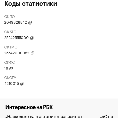
Коды статистики
ОКПО
2049826842
ОКАТО
25242555000
ОКТМО
25542000052
ОКФС
16
ОКОГУ
4210015
Интересное на РБК
Насколько ваш авторитет зависит от
«От спо