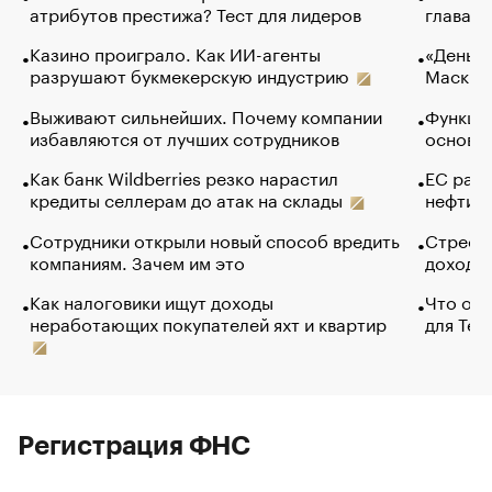
атрибутов престижа? Тест для лидеров
глава к
Казино проиграло. Как ИИ-агенты
«Деньги
разрушают букмекерскую индустрию
Маск в 
Выживают сильнейших. Почему компании
Функции
избавляются от лучших сотрудников
основ э
Как банк Wildberries резко нарастил
ЕС раз
кредиты селлерам до атак на склады
нефти —
Сотрудники открыли новый способ вредить
Стресс 
компаниям. Зачем им это
доходов
Как налоговики ищут доходы
Что обв
неработающих покупателей яхт и квартир
для Tel
Регистрация ФНС