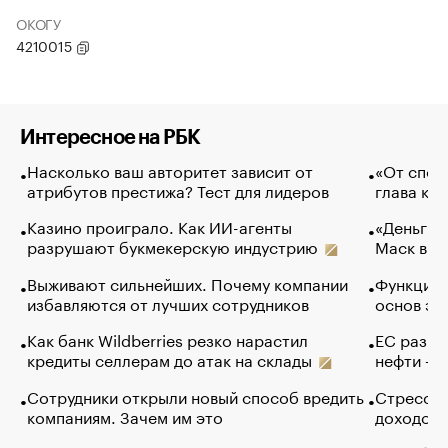
ОКОГУ
4210015
Интересное на РБК
Насколько ваш авторитет зависит от
«От спор
атрибутов престижа? Тест для лидеров
глава ко
Казино проиграло. Как ИИ-агенты
«Деньги б
разрушают букмекерскую индустрию
Маск в и
Выживают сильнейших. Почему компании
Функции 
избавляются от лучших сотрудников
основ эф
Как банк Wildberries резко нарастил
ЕС разре
кредиты селлерам до атак на склады
нефти — 
Сотрудники открыли новый способ вредить
Стресс о
компаниям. Зачем им это
доходов 