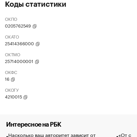
Коды статистики
ОКПО
0205762549
ОКАТО
25414366000
ОКТМО
25714000001
ОКФС
16
ОКОГУ
4210015
Интересное на РБК
Насколько ваш авторитет зависит от
«От спо