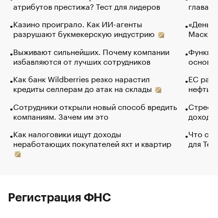
атрибутов престижа? Тест для лидеров
глава к
Казино проиграло. Как ИИ-агенты
«Деньги
разрушают букмекерскую индустрию
Маск в 
Выживают сильнейших. Почему компании
Функции
избавляются от лучших сотрудников
основ э
Как банк Wildberries резко нарастил
ЕС раз
кредиты селлерам до атак на склады
нефти —
Сотрудники открыли новый способ вредить
Стресс 
компаниям. Зачем им это
доходов
Как налоговики ищут доходы
Что обв
неработающих покупателей яхт и квартир
для Tel
Регистрация ФНС