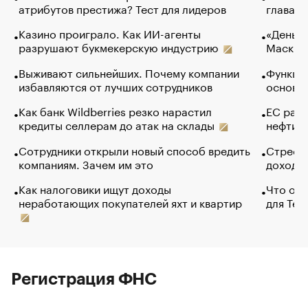
атрибутов престижа? Тест для лидеров
глава к
Казино проиграло. Как ИИ-агенты
«Деньги
разрушают букмекерскую индустрию
Маск в 
Выживают сильнейших. Почему компании
Функции
избавляются от лучших сотрудников
основ э
Как банк Wildberries резко нарастил
ЕС раз
кредиты селлерам до атак на склады
нефти —
Сотрудники открыли новый способ вредить
Стресс 
компаниям. Зачем им это
доходов
Как налоговики ищут доходы
Что обв
неработающих покупателей яхт и квартир
для Tel
Регистрация ФНС