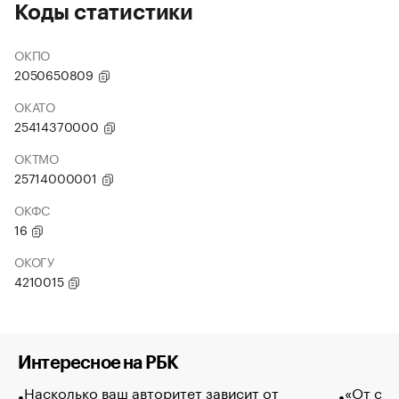
Коды статистики
ОКПО
2050650809
ОКАТО
25414370000
ОКТМО
25714000001
ОКФС
16
ОКОГУ
4210015
Интересное на РБК
Насколько ваш авторитет зависит от
«От спо