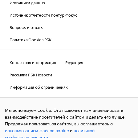
Источники данных
Источник отчетности Контур.Фокус
Вопросы и ответы
Политика Cookies РБК
Контактная информация
Редакция
Рассылка РБК Новости
Информация об ограничениях
Правовая информация
О соблюдении авторских прав
Мы используем cookie. Это позволяет нам анализировать
© АО «РОСБИЗНЕСКОНСАЛТИНГ»,
1995–2026.
Сообщения
и материалы информационного агентства «РБК»
взаимодействие посетителей с сайтом и делать его лучше.
(зарегистрировано Федеральной службой по надзору в сфере
Продолжая пользоваться сайтом, вы соглашаетесь с
связи, информационных технологий и массовых
использованием файлов cookie
и
политикой
коммуникаций (Роскомнадзор) 09.12.2015 за номером ИА
№ФС77-63848) сопровождаются пометкой «РБК». Отдельные
конфиденциальности
.