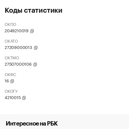
Коды статистики
ОКПО
2049210019
ОКАТО
27209000013
ОКТМО
27507000106
ОКФС
16
ОКОГУ
4210015
Интересное на РБК