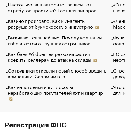
Насколько ваш авторитет зависит от
«От спо
атрибутов престижа? Тест для лидеров
глава к
Казино проиграло. Как ИИ-агенты
«Деньги
разрушают букмекерскую индустрию
Маск в 
Выживают сильнейших. Почему компании
Функции
избавляются от лучших сотрудников
основ э
Как банк Wildberries резко нарастил
ЕС раз
кредиты селлерам до атак на склады
нефти —
Сотрудники открыли новый способ вредить
Стресс 
компаниям. Зачем им это
доходов
Как налоговики ищут доходы
Что обв
неработающих покупателей яхт и квартир
для Tel
Регистрация ФНС