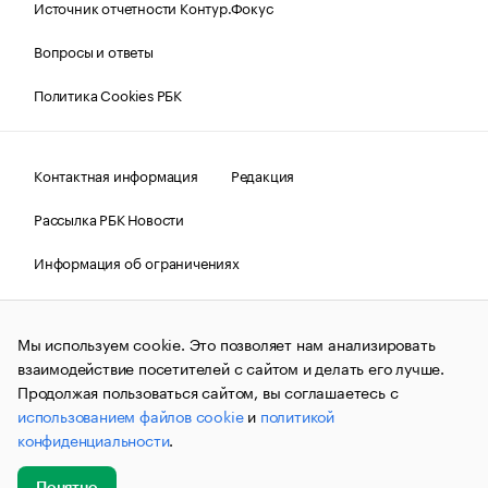
Источник отчетности Контур.Фокус
Вопросы и ответы
Политика Cookies РБК
Контактная информация
Редакция
Рассылка РБК Новости
Информация об ограничениях
Правовая информация
О соблюдении авторских прав
Мы используем cookie. Это позволяет нам анализировать
© АО «РОСБИЗНЕСКОНСАЛТИНГ»,
1995–2026.
Сообщения
и материалы информационного агентства «РБК»
взаимодействие посетителей с сайтом и делать его лучше.
(зарегистрировано Федеральной службой по надзору в сфере
Продолжая пользоваться сайтом, вы соглашаетесь с
связи, информационных технологий и массовых
использованием файлов cookie
и
политикой
коммуникаций (Роскомнадзор) 09.12.2015 за номером ИА
№ФС77-63848) сопровождаются пометкой «РБК». Отдельные
конфиденциальности
.
публикации могут содержать информацию,
не предназначенную для пользователей
до 18 лет.
companycardsfeedback@rbc.ru