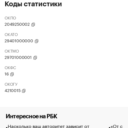
Коды статистики
ОКПО
2049250002
ОКАТО
29401000000
ОКТМО
29701000001
ОКФС
16
ОКОГУ
4210015
Интересное на РБК
Насколько ваш авторитет зависит от
«От спо