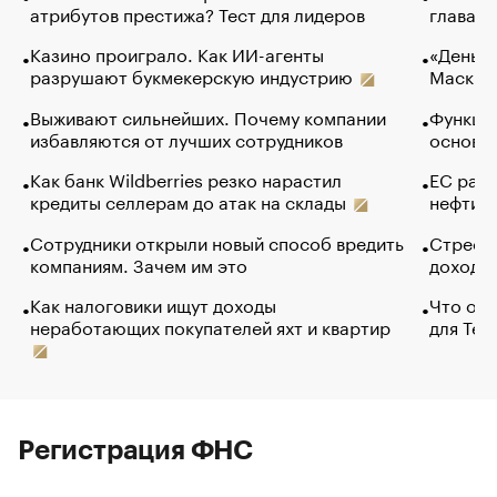
атрибутов престижа? Тест для лидеров
глава к
Казино проиграло. Как ИИ-агенты
«Деньги
разрушают букмекерскую индустрию
Маск в 
Выживают сильнейших. Почему компании
Функции
избавляются от лучших сотрудников
основ э
Как банк Wildberries резко нарастил
ЕС раз
кредиты селлерам до атак на склады
нефти —
Сотрудники открыли новый способ вредить
Стресс 
компаниям. Зачем им это
доходов
Как налоговики ищут доходы
Что обв
неработающих покупателей яхт и квартир
для Tel
Регистрация ФНС