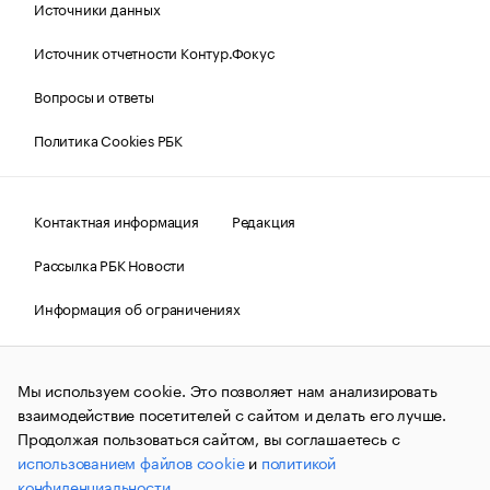
Источники данных
Источник отчетности Контур.Фокус
Вопросы и ответы
Политика Cookies РБК
Контактная информация
Редакция
Рассылка РБК Новости
Информация об ограничениях
Правовая информация
О соблюдении авторских прав
Мы используем cookie. Это позволяет нам анализировать
© АО «РОСБИЗНЕСКОНСАЛТИНГ»,
1995–2026.
Сообщения
и материалы информационного агентства «РБК»
взаимодействие посетителей с сайтом и делать его лучше.
(зарегистрировано Федеральной службой по надзору в сфере
Продолжая пользоваться сайтом, вы соглашаетесь с
связи, информационных технологий и массовых
использованием файлов cookie
и
политикой
коммуникаций (Роскомнадзор) 09.12.2015 за номером ИА
№ФС77-63848) сопровождаются пометкой «РБК». Отдельные
конфиденциальности
.