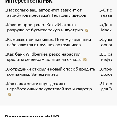
Интересное на РБК
Насколько ваш авторитет зависит от
«От спо
атрибутов престижа? Тест для лидеров
глава к
Казино проиграло. Как ИИ-агенты
«Деньги
разрушают букмекерскую индустрию
Маск в 
Выживают сильнейших. Почему компании
Функции
избавляются от лучших сотрудников
основ э
Как банк Wildberries резко нарастил
ЕС раз
кредиты селлерам до атак на склады
нефти —
Сотрудники открыли новый способ вредить
Стресс 
компаниям. Зачем им это
доходов
Как налоговики ищут доходы
Что обв
неработающих покупателей яхт и квартир
для Tel