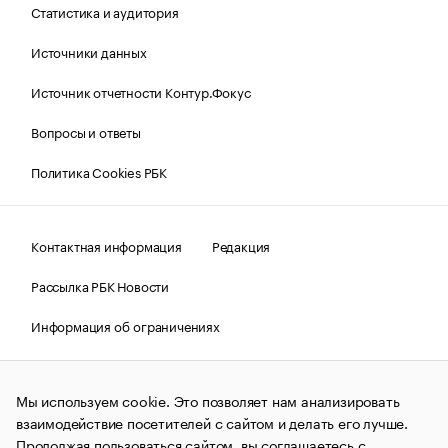
Статистика и аудитория
Источники данных
Источник отчетности Контур.Фокус
Вопросы и ответы
Политика Cookies РБК
Контактная информация
Редакция
Рассылка РБК Новости
Информация об ограничениях
Правовая информация
О соблюдении авторских прав
Мы используем cookie. Это позволяет нам анализировать
© АО «РОСБИЗНЕСКОНСАЛТИНГ»,
1995–2026.
Сообщения
и материалы информационного агентства «РБК»
взаимодействие посетителей с сайтом и делать его лучше.
(зарегистрировано Федеральной службой по надзору в сфере
Продолжая пользоваться сайтом, вы соглашаетесь с