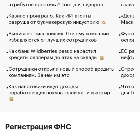
атрибутов престижа? Тест для лидеров
глава к
Казино проиграло. Как ИИ-агенты
«Деньги
разрушают букмекерскую индустрию
Маск в 
Выживают сильнейших. Почему компании
Функции
избавляются от лучших сотрудников
основ э
Как банк Wildberries резко нарастил
ЕС раз
кредиты селлерам до атак на склады
нефти —
Сотрудники открыли новый способ вредить
Стресс 
компаниям. Зачем им это
доходов
Как налоговики ищут доходы
Что обв
неработающих покупателей яхт и квартир
для Tel
Регистрация ФНС