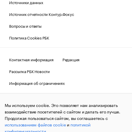
Источники данных
Источник отчетности Контур.Фокус
Вопросы и ответы
Политика Cookies РБК
Контактная информация
Редакция
Рассылка РБК Новости
Информация об ограничениях
Правовая информация
О соблюдении авторских прав
Мы используем cookie. Это позволяет нам анализировать
© АО «РОСБИЗНЕСКОНСАЛТИНГ»,
1995–2026.
Сообщения
и материалы информационного агентства «РБК»
взаимодействие посетителей с сайтом и делать его лучше.
(зарегистрировано Федеральной службой по надзору в сфере
Продолжая пользоваться сайтом, вы соглашаетесь с
связи, информационных технологий и массовых
использованием файлов cookie
и
политикой
коммуникаций (Роскомнадзор) 09.12.2015 за номером ИА
№ФС77-63848) сопровождаются пометкой «РБК». Отдельные
конфиденциальности
.