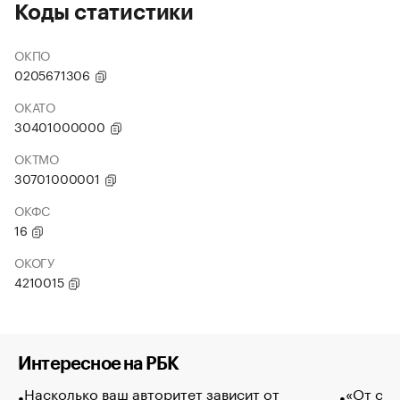
Коды статистики
ОКПО
0205671306
ОКАТО
30401000000
ОКТМО
30701000001
ОКФС
16
ОКОГУ
4210015
Интересное на РБК
Насколько ваш авторитет зависит от
«От спо