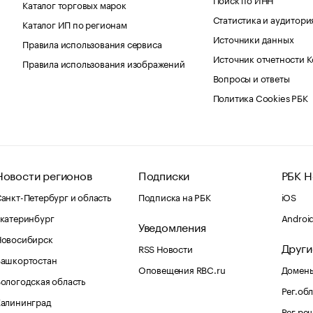
Каталог торговых марок
Статистика и аудитори
Каталог ИП по регионам
Источники данных
Правила использования сервиса
Источник отчетности 
Правила использования изображений
Вопросы и ответы
Политика Cookies РБК
Новости регионов
Подписки
РБК Н
анкт-Петербург и область
Подписка на РБК
iOS
катеринбург
Androi
Уведомления
Новосибирск
Други
RSS Новости
Башкортостан
Оповещения RBC.ru
Домены
ологодская область
Рег.об
Калининград
Рег.ре