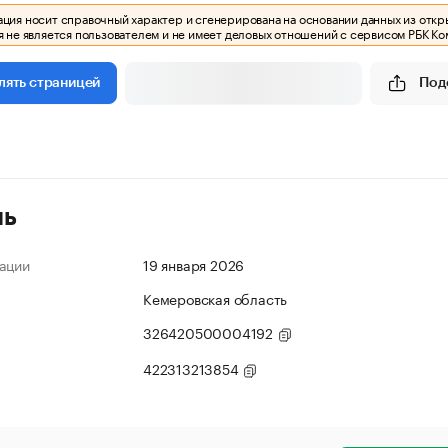
ия носит справочный характер и сгенерирована на основании данных из откр
 не является пользователем и не имеет деловых отношений с сервисом РБК Ко
Под
лять страницей
ль
ации
19 января 2026
Кемеровская область
326420500004192
422313213854