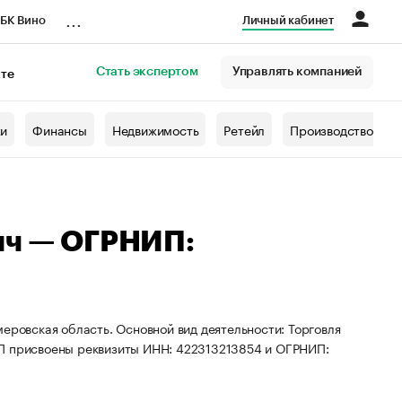
...
БК Вино
Личный кабинет
Стать экспертом
Управлять компанией
кте
азета
жи
Финансы
Недвижимость
Ретейл
Производство
ич — ОГРНИП:
еровская область. Основной вид деятельности: Торговля
ИП присвоены реквизиты ИНН: 422313213854 и ОГРНИП: