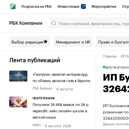
Подписка на РБК
Инвестиции
Мероприятия
Отр
Спорт
Школа управления РБК
РБК Образование
РБ
РБК Компании
Город
Стиль
Крипто
РБК Бизнес-среда
Дискусси
Выбор редакции
Менеджмент и HR
Право и бухгал
Спецпроекты СПб
Конференции СПб
Спецпроекты
Главная
ИП Б
Технологии и медиа
Финансы
Рынок наличной валют
Лента публикаций
ДЕЙСТВУЕТ
ОБНО
«Газпром» заметил антирекорд
ИП Б
по объему запасов газа в Европе
РБК Бизнес
3264
8 августа
НЕФТЕТРАФИК
Получили 26 468 заявок по 38 р
ИП Буланаков
через ВК: кейс онлайн-школы в
розничная по
мягкой нише
3264205000
Данные получен
Кейс
8 августа 2026