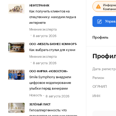
Информац
НЕФТЕТРАФИК
Компания
Как получить клиентов на
спецтехнику: находим лиды в
интернете
Управ
Мнение эксперта
8 августа 2026
Профиль
ООО «МЕБЕЛЬ БИЗНЕС КОМФОРТ»
Как выбрать стулья для кухни
Профи
Мнение эксперта
8 августа 2026
Дата регистр
ООО ФИРМА «НОВОСТОМ»
Smile Symphony внедрили
Регион
цифровое моделирование
ОГРНИП
улыбки перед винирами
Новость
ИНН
8 августа 2026
ЗЕЛЁНЫЙ ЛИСТ
Гипоаллергенность: что
скрывается за модным словом