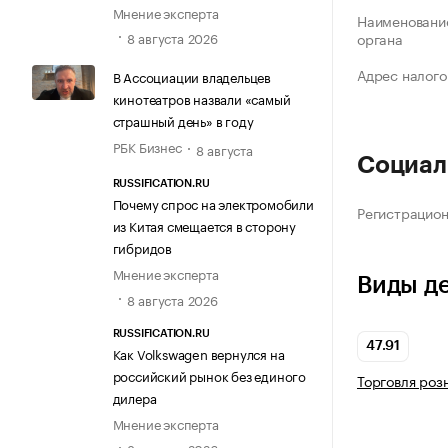
Мнение эксперта
Наименование
8 августа 2026
органа
Адрес налого
В Ассоциации владельцев
кинотеатров назвали «самый
страшный день» в году
РБК Бизнес
8 августа
Социал
RUSSIFICATION.RU
Почему спрос на электромобили
Регистрацио
из Китая смещается в сторону
гибридов
Мнение эксперта
Виды д
8 августа 2026
RUSSIFICATION.RU
47.91
Как Volkswagen вернулся на
российский рынок без единого
Торговля роз
дилера
Мнение эксперта