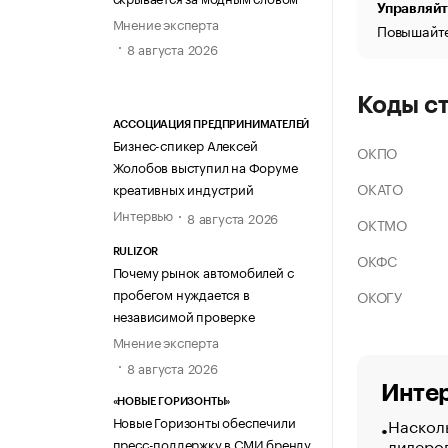
Управляйт
Мнение эксперта
Повышайте
8 августа 2026
Коды с
АССОЦИАЦИЯ ПРЕДПРИНИМАТЕЛЕЙ
Бизнес-спикер Алексей
ОКПО
Жолобов выступил на Форуме
ОКАТО
креативных индустрий
Интервью
8 августа 2026
ОКТМО
RULIZOR
ОКФС
Почему рынок автомобилей с
пробегом нуждается в
ОКОГУ
независимой проверке
Мнение эксперта
8 августа 2026
Интер
«НОВЫЕ ГОРИЗОНТЫ»
Новые Горизонты обеспечили
Насколь
лидеро
пресс-поддержку в СМИ бренду