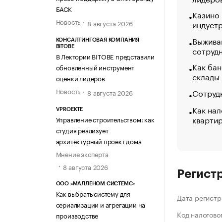
БАСК
Казино
Новость
индуст
8 августа 2026
Выжива
КОНСАЛТИНГОВАЯ КОМПАНИЯ
BITOBE
сотруд
В Лектории BITOBE представили
Как бан
обновленный инструмент
склады
оценки лидеров
Новость
Сотрудн
8 августа 2026
Как нал
VPROEKTE
кварти
Управление строительством: как
студия реализует
архитектурный проект дома
Мнение эксперта
8 августа 2026
Регист
ООО «МАЛЛЕНОМ СИСТЕМС»
Как выбрать систему для
Дата регистр
сериализации и агрегации на
Код налогово
производстве