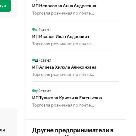
туп
ИП Некрасова Анна Андреевна
Торговля розничная по почте...
ДЕЙСТВУЕТ
ИП Иванов Иван Андреевич
Торговля розничная по почте...
ДЕЙСТВУЕТ
ИП Алиева Хилола Алижоновна
Торговля розничная по почте...
ДЕЙСТВУЕТ
ИП Тупикова Кристина Евгеньевна
Торговля розничная по почте...
ля
«От спорта тело стареет иначе». Как живет глава ко
Другие предприниматели в
создавшей GTA