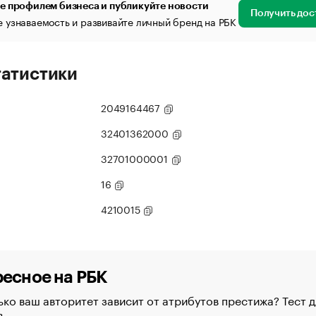
е профилем бизнеса и публикуйте новости
Получить дос
 узнаваемость и развивайте личный бренд на РБК
татистики
2049164467
32401362000
32701000001
16
4210015
есное на РБК
ко ваш авторитет зависит от атрибутов престижа? Тест д
в