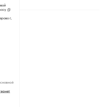
овой
ассу
рово г,
ОСНОВНОЙ
тернет