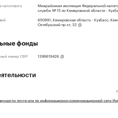
 налогового
Межрайонная инспекция Федеральной налог
службы № 15 по Кемеровской области - Кузб
вой
650991, Кемеровская область - Кузбасс, Кеме
Октябрьский пр-кт, 32
ьные фонды
нный номер СФР
1399619426
еятельности
ничная по почте или по информационно-коммуникационной сети Ин