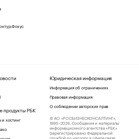
я
Контур.Фокус
овости
Юридическая информация
Информация об ограничениях
d
Правовая информация
О соблюдении авторских прав
е продукты РБК
© АО «РОСБИЗНЕСКОНСАЛТИНГ»,
 и хостинг
1995–2026.
Сообщения и материалы
информационного агентства «РБК»
лако
(зарегистрировано Федеральной
службой по надзору в сфере связи,
шения