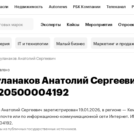
асли
Недвижимость
Autonews
РБК Компании
Телеканал
Р
К Курсы
РБК Life
Тренды
Визионеры
Национальные проекты
Эксперты
Кейсы
Мероприятия
О прое
онный клуб
Исследования
Кредитные рейтинги
Франшизы
Г
терия
IT и технологии
Малый бизнес
Маркетинг и прода
Проверка контрагентов
Политика
Экономика
Бизнес
уланаков Анатолий Сергеевич
ы
ВЛЕНО
уланаков Анатолий Сергеев
20500004192
 Анатолий Сергеевич зарегистрирован 19.01.2026, в регионе — Кем
 почте или по информационно-коммуникационной сети Интернет. 
04192.
ы из публичных государственных источников.