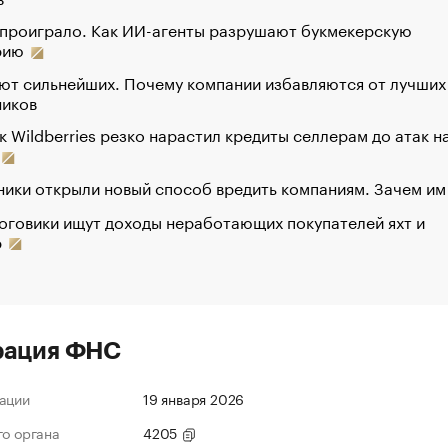
 проиграло. Как ИИ-агенты разрушают букмекерскую
рию
ют сильнейших. Почему компании избавляются от лучших
ников
к Wildberries резко нарастил кредиты селлерам до атак н
ики открыли новый способ вредить компаниям. Зачем им
оговики ищут доходы неработающих покупателей яхт и
р
рация ФНС
ации
19 января 2026
го органа
4205