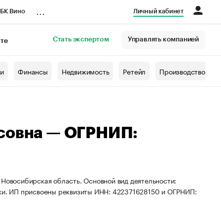
...
БК Вино
Личный кабинет
Стать экспертом
Управлять компанией
кте
азета
жи
Финансы
Недвижимость
Ретейл
Производство
исовна — ОГРНИП:
 Новосибирская область. Основной вид деятельности:
вки. ИП присвоены реквизиты ИНН: 422371628150 и ОГРНИП: