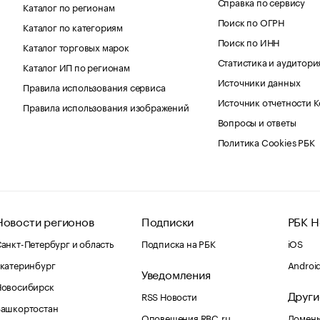
Справка по сервису
Каталог по регионам
Поиск по ОГРН
Каталог по категориям
Поиск по ИНН
Каталог торговых марок
Статистика и аудитори
Каталог ИП по регионам
Источники данных
Правила использования сервиса
Источник отчетности 
Правила использования изображений
Вопросы и ответы
Политика Cookies РБК
Новости регионов
Подписки
РБК Н
анкт-Петербург и область
Подписка на РБК
iOS
катеринбург
Androi
Уведомления
Новосибирск
Други
RSS Новости
Башкортостан
Оповещения RBC.ru
Домены