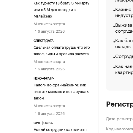
Как туристу выбрать SIM-карту
Казино
или eSIM для поездки в
индуст
Малайзию
Мнение эксперта
Выжива
сотруд
6 августа 2026
Как бан
СПЕКТРДАТА
склады
Сдельная оплата труда: что это
такое, виды и правила расчета
Сотрудн
Мнение эксперта
Как нал
6 августа 2026
кварти
НЕКО-ФРАНЧ
Налоги во франчайзинге: как
платить меньше и не нарушать
закон
Регист
Мнение эксперта
6 августа 2026
Дата регистр
OWL | СОВА
Код налогово
Новый сотрудник как клиент: