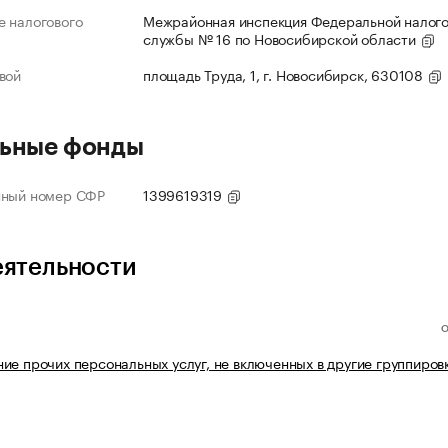
 налогового
Межрайонная инспекция Федеральной налог
службы № 16 по Новосибирской области
вой
площадь Труда, 1, г. Новосибирск, 630108
ьные фонды
нный номер СФР
1399619319
еятельности
ие прочих персональных услуг, не включенных в другие группиров