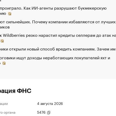
 проиграло. Как ИИ-агенты разрушают букмекерскую
рию
ют сильнейших. Почему компании избавляются от лучших
ников
к Wildberries резко нарастил кредиты селлерам до атак н
ики открыли новый способ вредить компаниям. Зачем им
оговики ищут доходы неработающих покупателей яхт и
р
рация ФНС
ации
4 августа 2026
го органа
5476