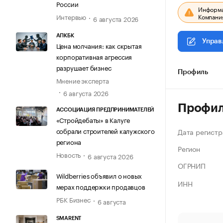
России
Информац
Компания
Интервью
6 августа 2026
АПКБК
Управ
Цена молчания: как скрытая
корпоративная агрессия
разрушает бизнес
Профиль
Мнение эксперта
6 августа 2026
Профи
АССОЦИАЦИЯ ПРЕДПРИНИМАТЕЛЕЙ
«Стройдебаты» в Калуге
собрали строителей калужского
Дата регистр
региона
Регион
Новость
6 августа 2026
ОГРНИП
Wildberries объявил о новых
ИНН
мерах поддержки продавцов
РБК Бизнес
6 августа
SMARENT