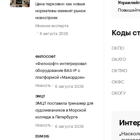
Цена парковки: как новые
Управляйт
Повышайте
нормативы изменят рынок
новостроек
Мнение эксперта
Коды с
6 августа 2026
ОКПО
ФИЛОСОФТ
ОКАТО
«Философт» интегрировал
ОКТМО
оборудование BAS-IP с
платформой «Мажордом»
ОКФС
Новость
6 августа 2026
ОКОГУ
ЭМЦТ
ЭМЦТ поставила тренажер для
судомехаников в Морской
колледж в Петербурге
Интер
Новость
6 августа 2026
Насколь
ESIM365
лидеро