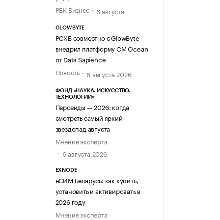
РБК Бизнес
6 августа
GLOWBYTE
РСХБ совместно с GlowByte
внедрил платформу CM Ocean
от Data Sapience
Новость
6 августа 2026
ФОНД «НАУКА. ИСКУССТВО.
ТЕХНОЛОГИИ»
Персеиды — 2026: когда
смотреть самый яркий
звездопад августа
Мнение эксперта
6 августа 2026
EXNODE
еСИМ Беларусь: как купить,
установить и активировать в
2026 году
Мнение эксперта