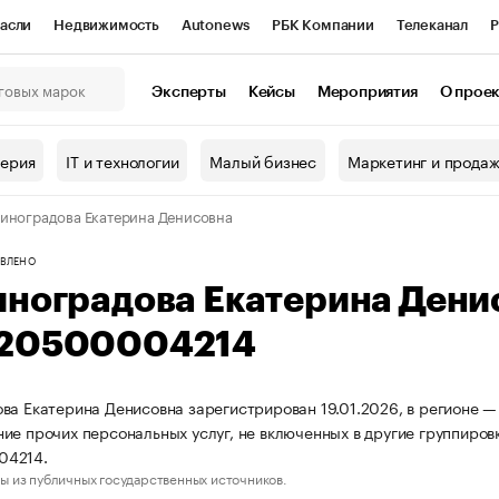
асли
Недвижимость
Autonews
РБК Компании
Телеканал
Р
К Курсы
РБК Life
Тренды
Визионеры
Национальные проекты
Эксперты
Кейсы
Мероприятия
О прое
онный клуб
Исследования
Кредитные рейтинги
Франшизы
Г
терия
IT и технологии
Малый бизнес
Маркетинг и прода
Проверка контрагентов
Политика
Экономика
Бизнес
иноградова Екатерина Денисовна
ы
ВЛЕНО
иноградова Екатерина Ден
20500004214
ва Екатерина Денисовна зарегистрирован 19.01.2026, в регионе —
ие прочих персональных услуг, не включенных в другие группиро
04214.
ы из публичных государственных источников.