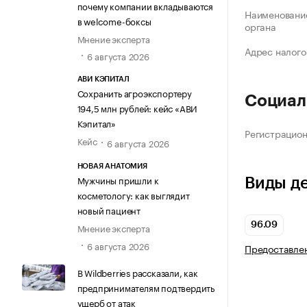
почему компании вкладываются
Наименование
в welcome-боксы
органа
Мнение эксперта
Адрес налого
6 августа 2026
АВИ КЭПИТАЛ
Сохранить агроэкспортеру
Социал
194,5 млн рублей: кейс «АВИ
Кэпитал»
Регистрацио
Кейс
6 августа 2026
НОВАЯ АНАТОМИЯ
Мужчины пришли к
Виды д
косметологу: как выглядит
новый пациент
96.09
Мнение эксперта
6 августа 2026
Предоставлен
В Wildberries рассказали, как
предпринимателям подтвердить
ущерб от атак