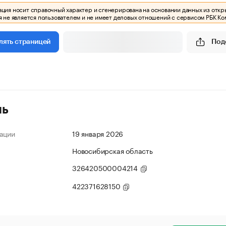
ия носит справочный характер и сгенерирована на основании данных из откр
 не является пользователем и не имеет деловых отношений с сервисом РБК Ко
Под
лять страницей
ль
ации
19 января 2026
Новосибирская область
326420500004214
422371628150