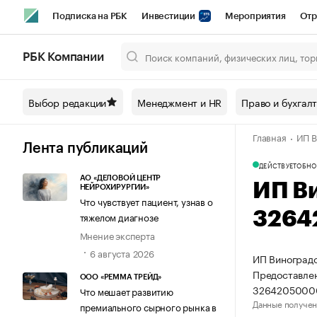
Подписка на РБК
Инвестиции
Мероприятия
Отр
Спорт
Школа управления РБК
РБК Образование
РБ
РБК Компании
Город
Стиль
Крипто
РБК Бизнес-среда
Дискусси
Выбор редакции
Менеджмент и HR
Право и бухгал
Спецпроекты СПб
Конференции СПб
Спецпроекты
Главная
ИП В
Технологии и медиа
Финансы
Рынок наличной валют
Лента публикаций
ДЕЙСТВУЕТ
ОБНО
АО «ДЕЛОВОЙ ЦЕНТР
ИП В
НЕЙРОХИРУРГИИ»
Что чувствует пациент, узнав о
3264
тяжелом диагнозе
Мнение эксперта
6 августа 2026
ИП Виноградо
Предоставлен
ООО «РЕММА ТРЕЙД»
3264205000
Что мешает развитию
Данные получен
премиального сырного рынка в