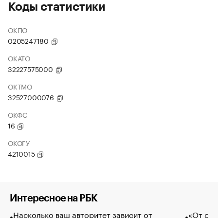
Коды статистики
ОКПО
0205247180
ОКАТО
32227575000
ОКТМО
32527000076
ОКФС
16
ОКОГУ
4210015
Интересное на РБК
Насколько ваш авторитет зависит от
«От спо