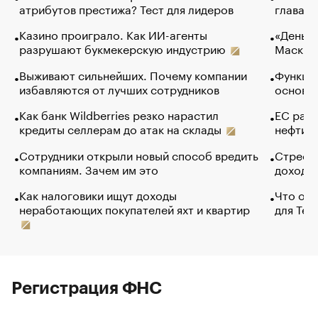
атрибутов престижа? Тест для лидеров
глава к
Казино проиграло. Как ИИ-агенты
«Деньги
разрушают букмекерскую индустрию
Маск в 
Выживают сильнейших. Почему компании
Функции
избавляются от лучших сотрудников
основ э
Как банк Wildberries резко нарастил
ЕС раз
кредиты селлерам до атак на склады
нефти —
Сотрудники открыли новый способ вредить
Стресс 
компаниям. Зачем им это
доходов
Как налоговики ищут доходы
Что обв
неработающих покупателей яхт и квартир
для Tel
Регистрация ФНС