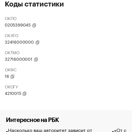
Коды статистики
ОКПО
0205399045
ОКАТО
32416000000
ОКТМО
32716000001
ОКФС
16
ОКОГУ
4210015
Интересное на РБК
Насколько ваш авторитет зависит от
«От спо