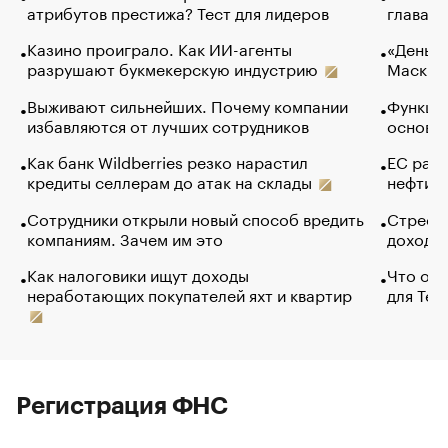
атрибутов престижа? Тест для лидеров
глава к
Казино проиграло. Как ИИ-агенты
«Деньги
разрушают букмекерскую индустрию
Маск в 
Выживают сильнейших. Почему компании
Функции
избавляются от лучших сотрудников
основ э
Как банк Wildberries резко нарастил
ЕС раз
кредиты селлерам до атак на склады
нефти —
Сотрудники открыли новый способ вредить
Стресс 
компаниям. Зачем им это
доходов
Как налоговики ищут доходы
Что обв
неработающих покупателей яхт и квартир
для Tel
Регистрация ФНС