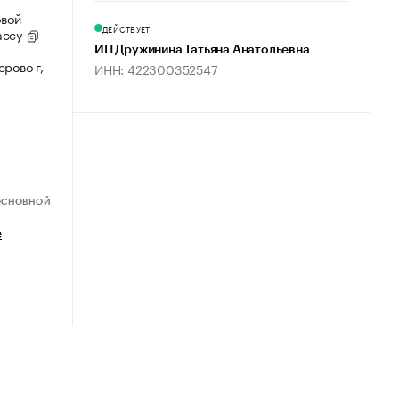
овой
ДЕЙСТВУЕТ
ассу
ИП Дружинина Татьяна Анатольевна
рово г,
ИНН: 422300352547
ОСНОВНОЙ
е