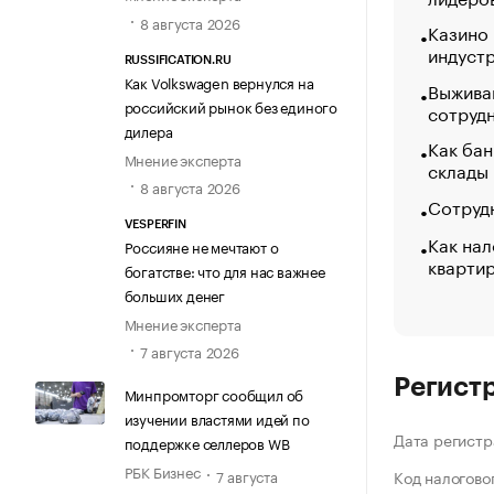
8 августа 2026
Казино
индуст
RUSSIFICATION.RU
Как Volkswagen вернулся на
Выжива
российский рынок без единого
сотруд
дилера
Как бан
Мнение эксперта
склады
8 августа 2026
Сотрудн
VESPERFIN
Как нал
Россияне не мечтают о
кварти
богатстве: что для нас важнее
больших денег
Мнение эксперта
7 августа 2026
Регист
Минпромторг сообщил об
изучении властями идей по
Дата регистр
поддержке селлеров WB
РБК Бизнес
7 августа
Код налогово