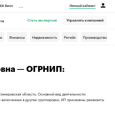
...
БК Вино
Личный кабинет
Стать экспертом
Управлять компанией
кте
азета
жи
Финансы
Недвижимость
Ретейл
Производство
овна — ОГРНИП:
емеровская область. Основной вид деятельности:
е включенная в другие группировки. ИП присвоены реквизиты