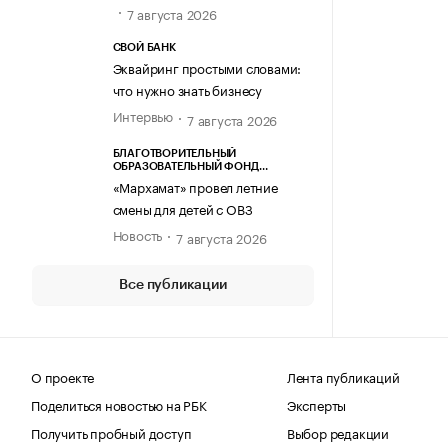
7 августа 2026
СВОЙ БАНК
Эквайринг простыми словами:
что нужно знать бизнесу
Интервью
7 августа 2026
БЛАГОТВОРИТЕЛЬНЫЙ
ОБРАЗОВАТЕЛЬНЫЙ ФОНД
«МАРХАМАТ»
«Мархамат» провел летние
смены для детей с ОВЗ
Новость
7 августа 2026
Все публикации
О проекте
Лента публикаций
Поделиться новостью на РБК
Эксперты
Получить пробный доступ
Выбор редакции