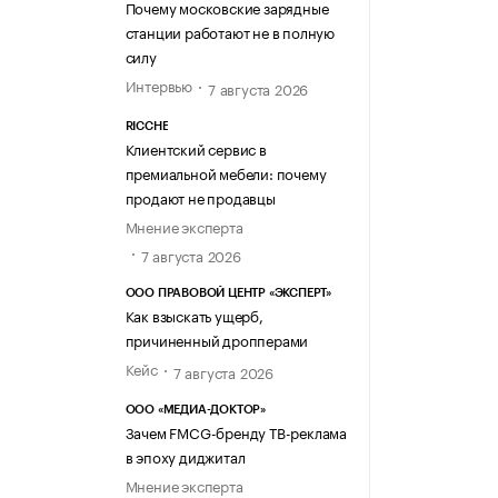
Почему московские зарядные
станции работают не в полную
силу
Интервью
7 августа 2026
RICCHE
Клиентский сервис в
премиальной мебели: почему
продают не продавцы
Мнение эксперта
7 августа 2026
ООО ПРАВОВОЙ ЦЕНТР «ЭКСПЕРТ»
Как взыскать ущерб,
причиненный дропперами
Кейс
7 августа 2026
ООО «МЕДИА-ДОКТОР»
Зачем FMCG-бренду ТВ-реклама
в эпоху диджитал
Мнение эксперта