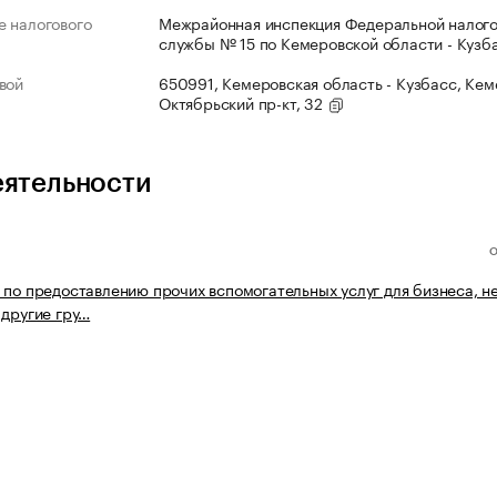
 налогового
Межрайонная инспекция Федеральной налог
службы № 15 по Кемеровской области - Кузб
вой
650991, Кемеровская область - Кузбасс, Кеме
Октябрьский пр-кт, 32
еятельности
 по предоставлению прочих вспомогательных услуг для бизнеса, н
 другие гру…