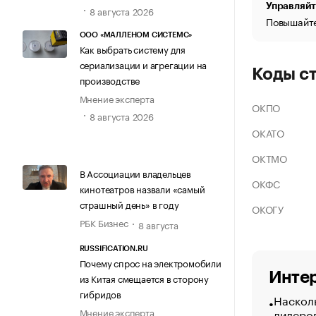
Управляйт
8 августа 2026
Повышайте
ООО «МАЛЛЕНОМ СИСТЕМС»
Как выбрать систему для
сериализации и агрегации на
Коды с
производстве
Мнение эксперта
ОКПО
8 августа 2026
ОКАТО
ОКТМО
В Ассоциации владельцев
ОКФС
кинотеатров назвали «самый
страшный день» в году
ОКОГУ
РБК Бизнес
8 августа
RUSSIFICATION.RU
Почему спрос на электромобили
Интер
из Китая смещается в сторону
гибридов
Насколь
лидеро
Мнение эксперта