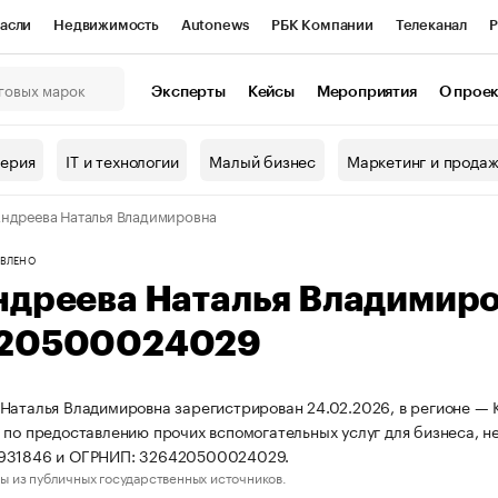
асли
Недвижимость
Autonews
РБК Компании
Телеканал
Р
К Курсы
РБК Life
Тренды
Визионеры
Национальные проекты
Эксперты
Кейсы
Мероприятия
О прое
онный клуб
Исследования
Кредитные рейтинги
Франшизы
Г
терия
IT и технологии
Малый бизнес
Маркетинг и прода
Проверка контрагентов
Политика
Экономика
Бизнес
ндреева Наталья Владимировна
ы
ВЛЕНО
ндреева Наталья Владимир
20500024029
Наталья Владимировна зарегистрирован 24.02.2026, в регионе — К
 по предоставлению прочих вспомогательных услуг для бизнеса, н
931846 и ОГРНИП: 326420500024029.
ы из публичных государственных источников.