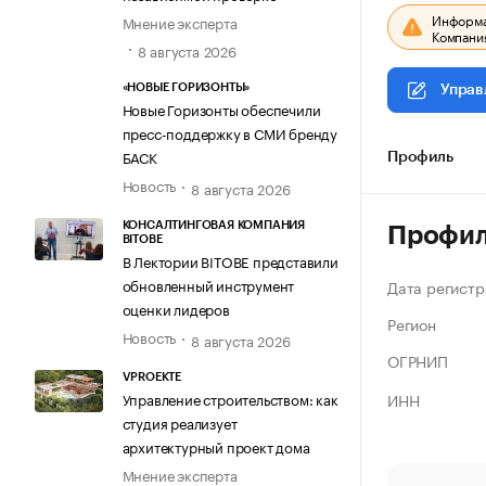
Информац
Мнение эксперта
Компания
8 августа 2026
«НОВЫЕ ГОРИЗОНТЫ»
Управ
Новые Горизонты обеспечили
пресс-поддержку в СМИ бренду
БАСК
Профиль
Новость
8 августа 2026
КОНСАЛТИНГОВАЯ КОМПАНИЯ
Профи
BITOBE
В Лектории BITOBE представили
обновленный инструмент
Дата регистр
оценки лидеров
Регион
Новость
8 августа 2026
ОГРНИП
VPROEKTE
ИНН
Управление строительством: как
студия реализует
архитектурный проект дома
Мнение эксперта