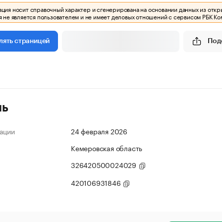
ия носит справочный характер и сгенерирована на основании данных из откр
 не является пользователем и не имеет деловых отношений с сервисом РБК Ко
Под
лять страницей
ль
ации
24 февраля 2026
Кемеровская область
326420500024029
420106931846