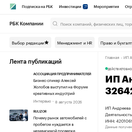
Подписка на РБК
Инвестиции
Мероприятия
Отр
Спорт
Школа управления РБК
РБК Образование
РБ
РБК Компании
Город
Стиль
Крипто
РБК Бизнес-среда
Дискусси
Выбор редакции
Менеджмент и HR
Право и бухгал
Спецпроекты СПб
Конференции СПб
Спецпроекты
Главная
ИП А
Технологии и медиа
Финансы
Рынок наличной валют
Лента публикаций
ДЕЙСТВУЕТ
ОБНО
АССОЦИАЦИЯ ПРЕДПРИНИМАТЕЛЕЙ
ИП А
Бизнес-спикер Алексей
Жолобов выступил на Форуме
3264
креативных индустрий
Интервью
8 августа 2026
ИП Андреева 
RULIZOR
Деятельность
Почему рынок автомобилей с
ИНН: 420106
пробегом нуждается в
Данные получен
независимой проверке