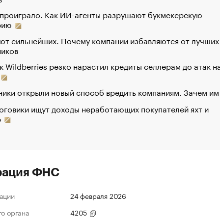
 проиграло. Как ИИ-агенты разрушают букмекерскую
рию
ют сильнейших. Почему компании избавляются от лучших
ников
к Wildberries резко нарастил кредиты селлерам до атак н
ики открыли новый способ вредить компаниям. Зачем им
оговики ищут доходы неработающих покупателей яхт и
р
рация ФНС
ации
24 февраля 2026
го органа
4205