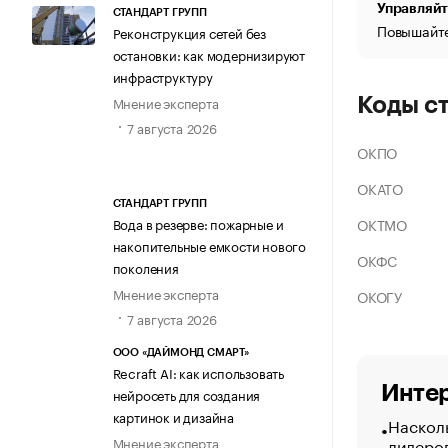
Управляйт
СТАНДАРТ ГРУПП
Повышайте
Реконструкция сетей без
остановки: как модернизируют
инфраструктуру
Мнение эксперта
Коды с
7 августа 2026
ОКПО
ОКАТО
СТАНДАРТ ГРУПП
ОКТМО
Вода в резерве: пожарные и
накопительные емкости нового
ОКФС
поколения
Мнение эксперта
ОКОГУ
7 августа 2026
ООО «ДАЙМОНД СМАРТ»
Recraft AI: как использовать
Интер
нейросеть для создания
картинок и дизайна
Насколь
лидеро
Мнение эксперта