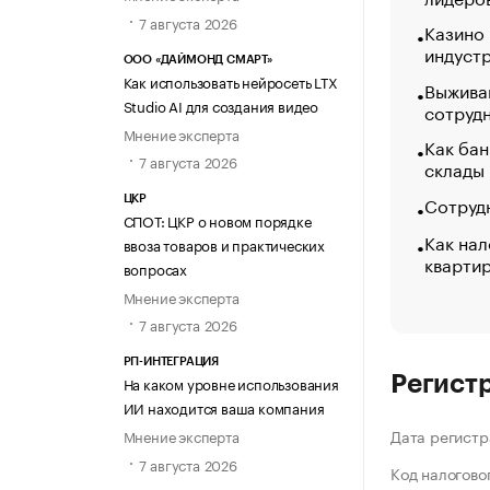
7 августа 2026
Казино
индуст
ООО «ДАЙМОНД СМАРТ»
Как использовать нейросеть LTX
Выжива
Studio AI для создания видео
сотруд
Мнение эксперта
Как бан
7 августа 2026
склады
Сотрудн
ЦКР
СПОТ: ЦКР о новом порядке
Как нал
ввоза товаров и практических
кварти
вопросах
Мнение эксперта
7 августа 2026
РП-ИНТЕГРАЦИЯ
Регист
На каком уровне использования
ИИ находится ваша компания
Дата регистр
Мнение эксперта
7 августа 2026
Код налогово