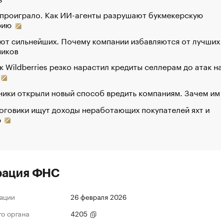
 проиграло. Как ИИ-агенты разрушают букмекерскую
рию
ют сильнейших. Почему компании избавляются от лучших
ников
к Wildberries резко нарастил кредиты селлерам до атак н
ики открыли новый способ вредить компаниям. Зачем им
оговики ищут доходы неработающих покупателей яхт и
р
рация ФНС
ации
26 февраля 2026
го органа
4205