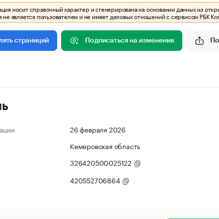
ия носит справочный характер и сгенерирована на основании данных из откр
 не является пользователем и не имеет деловых отношений с сервисом РБК Ко
Подписаться на изменения
По
лять страницей
ль
ации
26 февраля 2026
Кемеровская область
326420500025122
420552706864