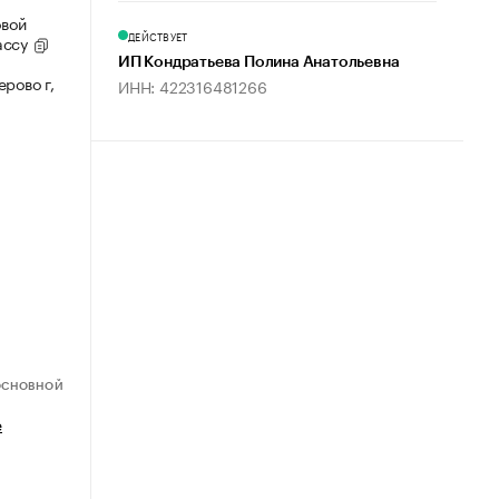
овой
ДЕЙСТВУЕТ
ассу
ИП Кондратьева Полина Анатольевна
рово г,
ИНН: 422316481266
ОСНОВНОЙ
е