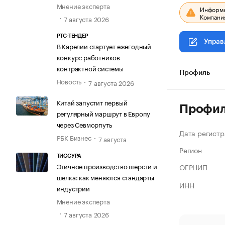
Мнение эксперта
Информац
Компания
7 августа 2026
РТС-ТЕНДЕР
Управ
В Карелии стартует ежегодный
конкурс работников
контрактной системы
Профиль
Новость
7 августа 2026
Китай запустит первый
Профи
регулярный маршрут в Европу
через Севморпуть
Дата регистр
РБК Бизнес
7 августа
Регион
ТИССУРА
Этичное производство шерсти и
ОГРНИП
шелка: как меняются стандарты
ИНН
индустрии
Мнение эксперта
7 августа 2026