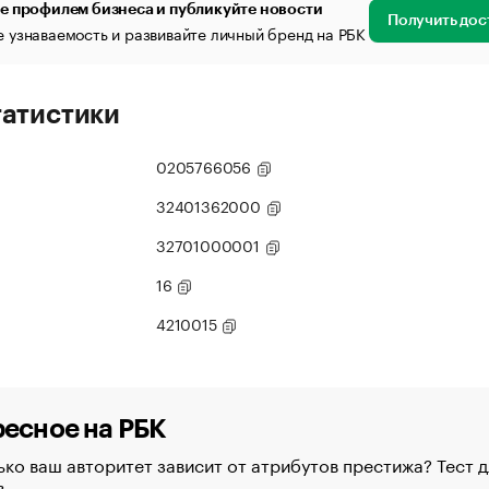
е профилем бизнеса и публикуйте новости
Получить дос
 узнаваемость и развивайте личный бренд на РБК
татистики
0205766056
32401362000
32701000001
16
4210015
есное на РБК
ко ваш авторитет зависит от атрибутов престижа? Тест д
в