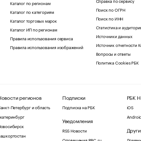
Справка по сервису
Каталог по регионам
Поиск по ОГРН
Каталог по категориям
Поиск по ИНН
Каталог торговых марок
Статистика и аудитори
Каталог ИП по регионам
Источники данных
Правила использования сервиса
Источник отчетности 
Правила использования изображений
Вопросы и ответы
Политика Cookies РБК
Новости регионов
Подписки
РБК Н
анкт-Петербург и область
Подписка на РБК
iOS
катеринбург
Androi
Уведомления
Новосибирск
Други
RSS Новости
Башкортостан
Оповещения RBC.ru
Домены