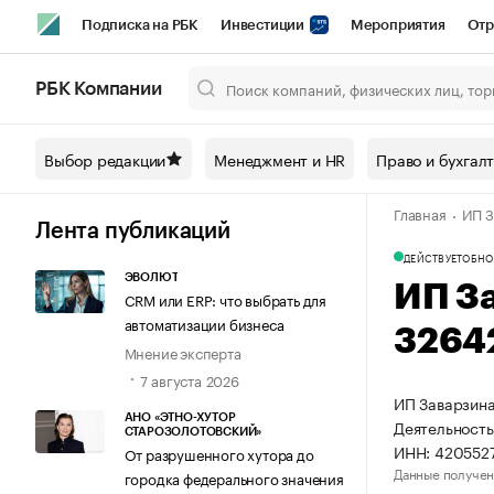
Подписка на РБК
Инвестиции
Мероприятия
Отр
Спорт
Школа управления РБК
РБК Образование
РБ
РБК Компании
Город
Стиль
Крипто
РБК Бизнес-среда
Дискусси
Выбор редакции
Менеджмент и HR
Право и бухгал
Спецпроекты СПб
Конференции СПб
Спецпроекты
Главная
ИП З
Технологии и медиа
Финансы
Рынок наличной валют
Лента публикаций
ДЕЙСТВУЕТ
ОБНО
ЭВОЛЮТ
ИП З
CRM или ERP: что выбрать для
автоматизации бизнеса
3264
Мнение эксперта
7 августа 2026
ИП Заварзина
АНО «ЭТНО-ХУТОР
Деятельность
СТАРОЗОЛОТОВСКИЙ»
ИНН: 420552
От разрушенного хутора до
Данные получен
городка федерального значения