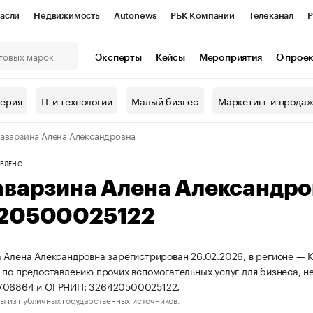
асли
Недвижимость
Autonews
РБК Компании
Телеканал
Р
К Курсы
РБК Life
Тренды
Визионеры
Национальные проекты
Эксперты
Кейсы
Мероприятия
О прое
онный клуб
Исследования
Кредитные рейтинги
Франшизы
Г
терия
IT и технологии
Малый бизнес
Маркетинг и прода
Проверка контрагентов
Политика
Экономика
Бизнес
аварзина Алена Александровна
ы
ВЛЕНО
аварзина Алена Александр
20500025122
 Алена Александровна зарегистрирован 26.02.2026, в регионе — К
 по предоставлению прочих вспомогательных услуг для бизнеса, н
706864 и ОГРНИП: 326420500025122.
ы из публичных государственных источников.