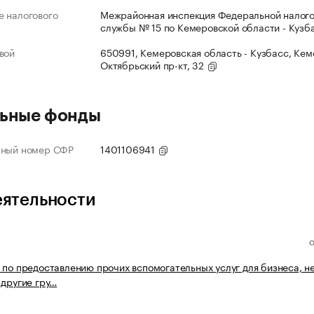
 налогового
Межрайонная инспекция Федеральной налог
службы № 15 по Кемеровской области - Кузб
вой
650991, Кемеровская область - Кузбасс, Кеме
Октябрьский пр-кт, 32
ьные фонды
нный номер СФР
1401106941
еятельности
 по предоставлению прочих вспомогательных услуг для бизнеса, н
 другие гру…