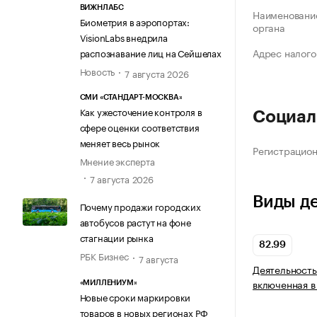
ВИЖНЛАБС
Наименование
Биометрия в аэропортах:
органа
VisionLabs внедрила
Адрес налого
распознавание лиц на Сейшелах
Новость
7 августа 2026
СМИ «СТАНДАРТ-МОСКВА»
Как ужесточение контроля в
Социал
сфере оценки соответствия
меняет весь рынок
Регистрацио
Мнение эксперта
7 августа 2026
Виды д
Почему продажи городских
автобусов растут на фоне
стагнации рынка
82.99
РБК Бизнес
7 августа
Деятельность
включенная в
«МИЛЛЕНИУМ»
Новые сроки маркировки
товаров в новых регионах РФ