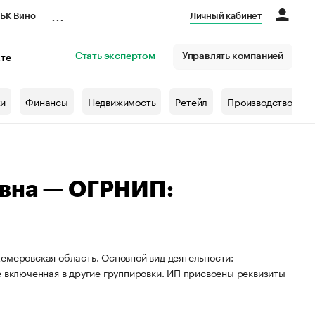
...
БК Вино
Личный кабинет
Стать экспертом
Управлять компанией
кте
азета
жи
Финансы
Недвижимость
Ретейл
Производство
овна — ОГРНИП:
емеровская область. Основной вид деятельности:
е включенная в другие группировки. ИП присвоены реквизиты