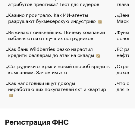
атрибутов престижа? Тест для лидеров
глава к
Казино проиграло. Как ИИ-агенты
«Деньги
разрушают букмекерскую индустрию
Маск в 
Выживают сильнейших. Почему компании
Функции
избавляются от лучших сотрудников
основ э
Как банк Wildberries резко нарастил
ЕС раз
кредиты селлерам до атак на склады
нефти —
Сотрудники открыли новый способ вредить
Стресс 
компаниям. Зачем им это
доходов
Как налоговики ищут доходы
Что обв
неработающих покупателей яхт и квартир
для Tel
Регистрация ФНС