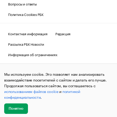
Вопросы и ответы
Политика Cookies РБК
Контактная информация
Редакция
Рассылка РБК Новости
Информация об ограничениях
Правовая информация
О соблюдении авторских прав
Мы используем cookie. Это позволяет нам анализировать
© АО «РОСБИЗНЕСКОНСАЛТИНГ»,
1995–2026.
Сообщения
и материалы информационного агентства «РБК»
взаимодействие посетителей с сайтом и делать его лучше.
(зарегистрировано Федеральной службой по надзору в сфере
Продолжая пользоваться сайтом, вы соглашаетесь с
связи, информационных технологий и массовых
использованием файлов cookie
и
политикой
коммуникаций (Роскомнадзор) 09.12.2015 за номером ИА
№ФС77-63848) сопровождаются пометкой «РБК». Отдельные
конфиденциальности
.
публикации могут содержать информацию,
не предназначенную для пользователей
до 18 лет.
companycardsfeedback@rbc.ru
Понятно
Добавить