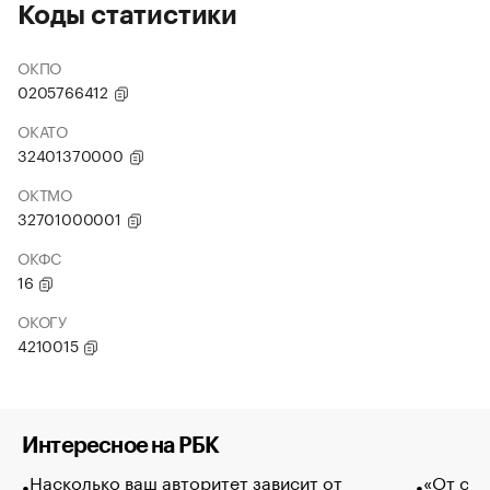
Коды статистики
ОКПО
0205766412
ОКАТО
32401370000
ОКТМО
32701000001
ОКФС
16
ОКОГУ
4210015
Интересное на РБК
Насколько ваш авторитет зависит от
«От спо