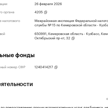
ации
26 февраля 2026
го органа
4205
 налогового
Межрайонная инспекция Федеральной налог
службы № 15 по Кемеровской области - Кузб
вой
650991, Кемеровская область - Кузбасс, Кеме
Октябрьский пр-кт, 32
ьные фонды
нный номер СФР
1240414217
еятельности
 по предоставлению прочих вспомогательных услуг для бизнеса, н