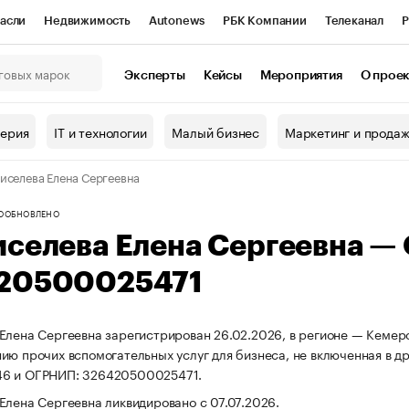
асли
Недвижимость
Autonews
РБК Компании
Телеканал
Р
К Курсы
РБК Life
Тренды
Визионеры
Национальные проекты
Эксперты
Кейсы
Мероприятия
О прое
онный клуб
Исследования
Кредитные рейтинги
Франшизы
Г
терия
IT и технологии
Малый бизнес
Маркетинг и прода
Проверка контрагентов
Политика
Экономика
Бизнес
иселева Елена Сергеевна
ы
О
ОБНОВЛЕНО
иселева Елена Сергеевна —
20500025471
Елена Сергеевна зарегистрирован 26.02.2026, в регионе — Кемеро
ию прочих вспомогательных услуг для бизнеса, не включенная в д
6 и ОГРНИП: 326420500025471.
Елена Сергеевна ликвидировано с 07.07.2026.