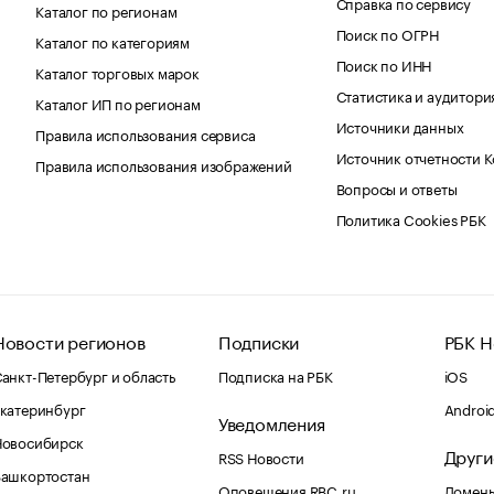
Справка по сервису
Каталог по регионам
Поиск по ОГРН
Каталог по категориям
Поиск по ИНН
Каталог торговых марок
Статистика и аудитори
Каталог ИП по регионам
Источники данных
Правила использования сервиса
Источник отчетности 
Правила использования изображений
Вопросы и ответы
Политика Cookies РБК
Новости регионов
Подписки
РБК Н
анкт-Петербург и область
Подписка на РБК
iOS
катеринбург
Androi
Уведомления
Новосибирск
Други
RSS Новости
Башкортостан
Оповещения RBC.ru
Домены