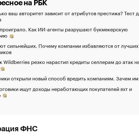
есное на РБК
ко ваш авторитет зависит от атрибутов престижа? Тест д
в
 проиграло. Как ИИ-агенты разрушают букмекерскую
рию
ют сильнейших. Почему компании избавляются от лучших
ников
к Wildberries резко нарастил кредиты селлерам до атак н
ики открыли новый способ вредить компаниям. Зачем им
оговики ищут доходы неработающих покупателей яхт и
р
рация ФНС