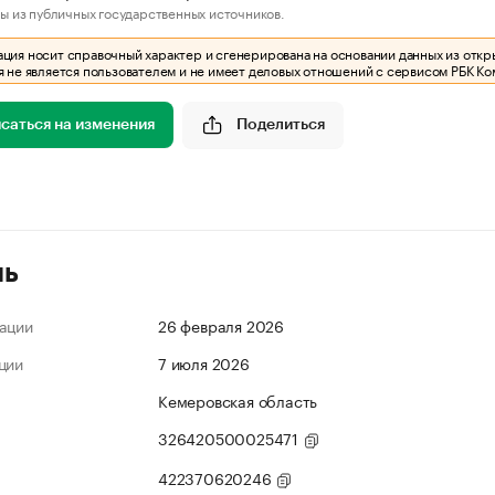
ы из публичных государственных источников.
ия носит справочный характер и сгенерирована на основании данных из откр
 не является пользователем и не имеет деловых отношений с сервисом РБК Ко
саться на изменения
Поделиться
ль
ации
26 февраля 2026
ции
7 июля 2026
Кемеровская область
326420500025471
422370620246