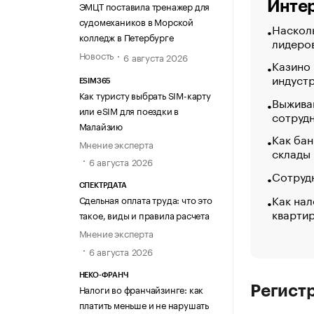
Интер
ЭМЦТ поставила тренажер для
судомехаников в Морской
Насколь
колледж в Петербурге
лидеро
Новость
6 августа 2026
Казино
индуст
ESIM365
Как туристу выбрать SIM-карту
Выжива
или eSIM для поездки в
сотруд
Малайзию
Как бан
Мнение эксперта
склады
6 августа 2026
Сотрудн
СПЕКТРДАТА
Как нал
Сдельная оплата труда: что это
кварти
такое, виды и правила расчета
Мнение эксперта
6 августа 2026
НЕКО-ФРАНЧ
Налоги во франчайзинге: как
Регист
платить меньше и не нарушать