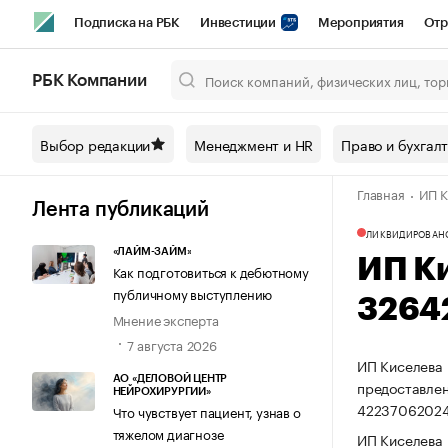
Подписка на РБК
Инвестиции
Мероприятия
Отр
Спорт
Школа управления РБК
РБК Образование
РБ
РБК Компании
Город
Стиль
Крипто
РБК Бизнес-среда
Дискусси
Выбор редакции
Менеджмент и HR
Право и бухгал
Спецпроекты СПб
Конференции СПб
Спецпроекты
Главная
ИП К
Технологии и медиа
Финансы
Рынок наличной валют
Лента публикаций
ЛИКВИДИРОВАН
«ЛАЙМ-ЗАЙМ»
ИП К
Как подготовиться к дебютному
публичному выступлению
3264
Мнение эксперта
7 августа 2026
ИП Киселева 
АО «ДЕЛОВОЙ ЦЕНТР
предоставлен
НЕЙРОХИРУРГИИ»
42237062024
Что чувствует пациент, узнав о
тяжелом диагнозе
ИП Киселева 