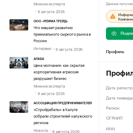
Данные получен
Мнение эксперта
6 августа 2026
Информац
Компания
ООО «РЕММА ТРЕЙД»
Что мешает развитию
премиального сырного рынка в
Подпи
России
Интервью
6 августа 2026
Профиль
АПКБК
Цена молчания: как скрытая
корпоративная агрессия
Профи
разрушает бизнес
Мнение эксперта
Дата регистр
6 августа 2026
Дата ликвида
АССОЦИАЦИЯ ПРЕДПРИНИМАТЕЛЕЙ
Регион
«Стройдебаты» в Калуге
собрали строителей калужского
ОГРНИП
региона
ИНН
Новость
6 августа 2026