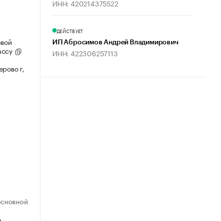
ИНН: 420214375522
ДЕЙСТВУЕТ
овой
ИП Абросимов Андрей Владимирович
ассу
ИНН: 422306257113
рово г,
ОСНОВНОЙ
е