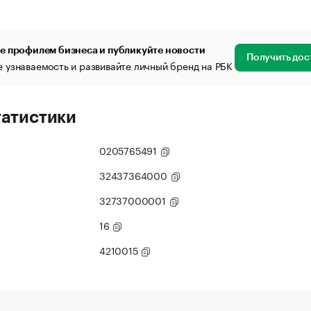
е профилем бизнеса и публикуйте новости
Получить дос
 узнаваемость и развивайте личный бренд на РБК
татистики
0205765491
32437364000
32737000001
16
4210015