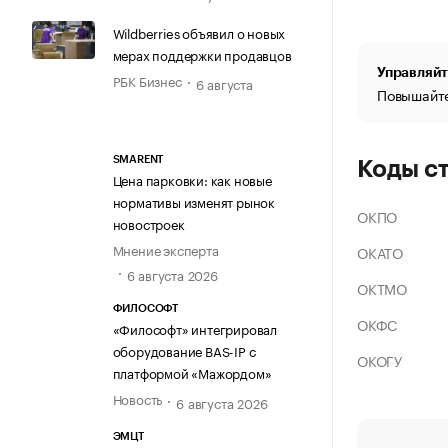
Wildberries объявил о новых
мерах поддержки продавцов
Управляйт
РБК Бизнес
6 августа
Повышайте
SMARENT
Коды с
Цена парковки: как новые
нормативы изменят рынок
ОКПО
новостроек
Мнение эксперта
ОКАТО
6 августа 2026
ОКТМО
ФИЛОСОФТ
ОКФС
«Философт» интегрировал
оборудование BAS-IP с
ОКОГУ
платформой «Мажордом»
Новость
6 августа 2026
ЭМЦТ