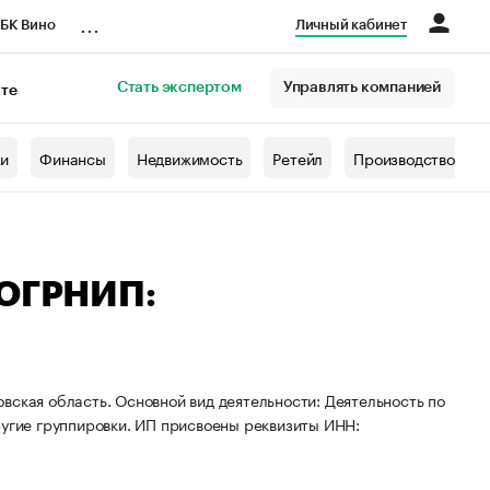
...
БК Вино
Личный кабинет
Стать экспертом
Управлять компанией
кте
азета
жи
Финансы
Недвижимость
Ретейл
Производство
 ОГРНИП:
вская область. Основной вид деятельности: Деятельность по
ругие группировки. ИП присвоены реквизиты ИНН: