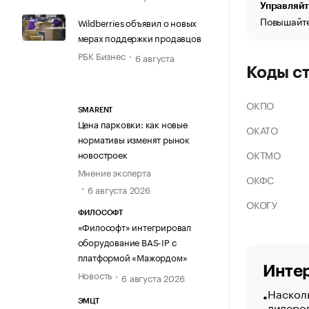
Управляйт
Повышайте
Wildberries объявил о новых
мерах поддержки продавцов
РБК Бизнес
6 августа
Коды с
ОКПО
SMARENT
Цена парковки: как новые
ОКАТО
нормативы изменят рынок
ОКТМО
новостроек
Мнение эксперта
ОКФС
6 августа 2026
ОКОГУ
ФИЛОСОФТ
«Философт» интегрировал
оборудование BAS-IP с
платформой «Мажордом»
Интер
Новость
6 августа 2026
Насколь
ЭМЦТ
лидеро