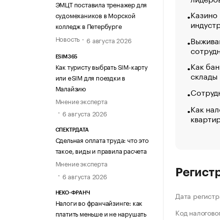
ЭМЦТ поставила тренажер для
Казино
судомехаников в Морской
индуст
колледж в Петербурге
Новость
Выжива
6 августа 2026
сотруд
ESIM365
Как бан
Как туристу выбрать SIM-карту
склады
или eSIM для поездки в
Малайзию
Сотрудн
Мнение эксперта
Как нал
6 августа 2026
кварти
СПЕКТРДАТА
Сдельная оплата труда: что это
такое, виды и правила расчета
Мнение эксперта
Регист
6 августа 2026
НЕКО-ФРАНЧ
Дата регистр
Налоги во франчайзинге: как
Код налогово
платить меньше и не нарушать