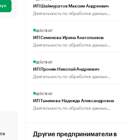
туп
ИП Шаймуратов Максим Андреевич
Деятельность по обработке данных...
ДЕЙСТВУЕТ
ИП Семенова Ирина Анатольевна
Деятельность по обработке данных...
ДЕЙСТВУЕТ
ИП Пронин Николай Андреевич
Деятельность по обработке данных...
ДЕЙСТВУЕТ
ИП Тынянова Надежда Александровна
Деятельность по обработке данных...
ля
«От спорта тело стареет иначе». Как живет глава ко
Другие предприниматели в
создавшей GTA