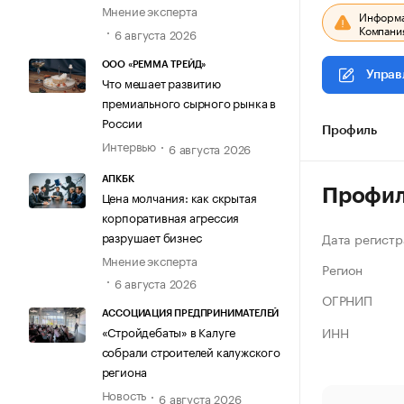
Мнение эксперта
Информац
Компания
6 августа 2026
ООО «РЕММА ТРЕЙД»
Управ
Что мешает развитию
премиального сырного рынка в
России
Профиль
Интервью
6 августа 2026
АПКБК
Профи
Цена молчания: как скрытая
корпоративная агрессия
разрушает бизнес
Дата регистр
Мнение эксперта
Регион
6 августа 2026
ОГРНИП
АССОЦИАЦИЯ ПРЕДПРИНИМАТЕЛЕЙ
ИНН
«Стройдебаты» в Калуге
собрали строителей калужского
региона
Новость
6 августа 2026