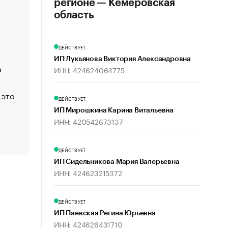
регионе — Кемеровская
«Деньги будут не нужны»: что рассказал Маск в инт
область
Economist
Функции менеджмента: пять ключевых основ эффект
ДЕЙСТВУЕТ
управления
ИП Лукьянова Виктория Александровна
а
ЕС разрешил конфискацию российской нефти — чем
ИНН: 424624064775
Москва
 это
Стресс обеспеченных людей: почему рост доходов 
ДЕЙСТВУЕТ
счастья
ИП Мирошкина Карина Витальевна
Что обвинения против Павла Дурова значат для Tele
ИНН: 420542673137
пользователей
ДЕЙСТВУЕТ
ИП Сидельникова Мария Валерьевна
ИНН: 424623215372
ДЕЙСТВУЕТ
ИП Паевская Регина Юрьевна
ИНН: 424626431710