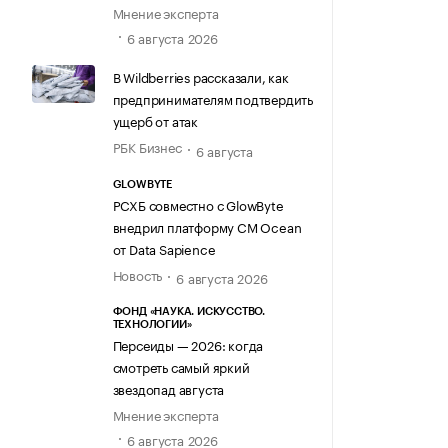
Мнение эксперта
6 августа 2026
В Wildberries рассказали, как
предпринимателям подтвердить
ущерб от атак
РБК Бизнес
6 августа
GLOWBYTE
РСХБ совместно с GlowByte
внедрил платформу CM Ocean
от Data Sapience
Новость
6 августа 2026
ФОНД «НАУКА. ИСКУССТВО.
ТЕХНОЛОГИИ»
Персеиды — 2026: когда
смотреть самый яркий
звездопад августа
Мнение эксперта
6 августа 2026