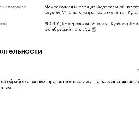
 налогового
Межрайонная инспекция Федеральной налог
службы № 15 по Кемеровской области - Кузб
вой
650991, Кемеровская область - Кузбасс, Кеме
Октябрьский пр-кт, 32
еятельности
 по обработке данных, предоставление услуг по размещению инф
с этим …