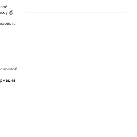
овой
ассу
рово г,
ОСНОВНОЙ
ормации