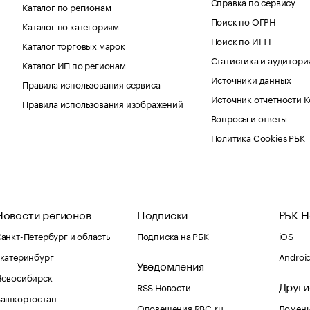
Справка по сервису
Каталог по регионам
Поиск по ОГРН
Каталог по категориям
Поиск по ИНН
Каталог торговых марок
Статистика и аудитори
Каталог ИП по регионам
Источники данных
Правила использования сервиса
Источник отчетности 
Правила использования изображений
Вопросы и ответы
Политика Cookies РБК
Новости регионов
Подписки
РБК Н
анкт-Петербург и область
Подписка на РБК
iOS
катеринбург
Androi
Уведомления
Новосибирск
Други
RSS Новости
Башкортостан
Оповещения RBC.ru
Домены