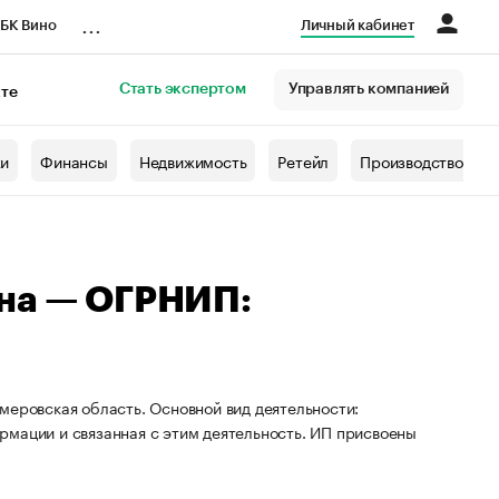
...
БК Вино
Личный кабинет
Стать экспертом
Управлять компанией
кте
азета
жи
Финансы
Недвижимость
Ретейл
Производство
вна — ОГРНИП:
меровская область. Основной вид деятельности:
рмации и связанная с этим деятельность. ИП присвоены