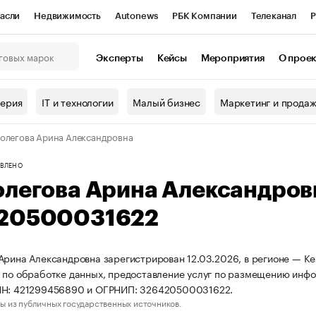
асли
Недвижимость
Autonews
РБК Компании
Телеканал
Р
К Курсы
РБК Life
Тренды
Визионеры
Национальные проекты
Эксперты
Кейсы
Мероприятия
О прое
онный клуб
Исследования
Кредитные рейтинги
Франшизы
Г
терия
IT и технологии
Малый бизнес
Маркетинг и прода
Проверка контрагентов
Политика
Экономика
Бизнес
олегова Арина Александровна
ы
ВЛЕНО
олегова Арина Александро
20500031622
Арина Александровна зарегистрирован 12.03.2026, в регионе — Ке
 по обработке данных, предоставление услуг по размещению инфо
НН: 421299456890 и ОГРНИП: 326420500031622.
ы из публичных государственных источников.