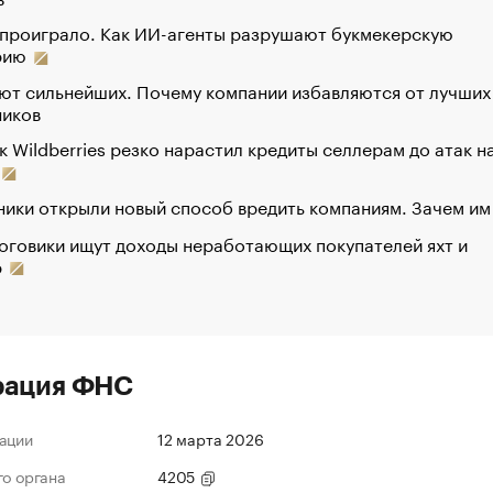
 проиграло. Как ИИ-агенты разрушают букмекерскую
рию
ют сильнейших. Почему компании избавляются от лучших
ников
к Wildberries резко нарастил кредиты селлерам до атак н
ики открыли новый способ вредить компаниям. Зачем им
оговики ищут доходы неработающих покупателей яхт и
р
рация ФНС
ации
12 марта 2026
го органа
4205