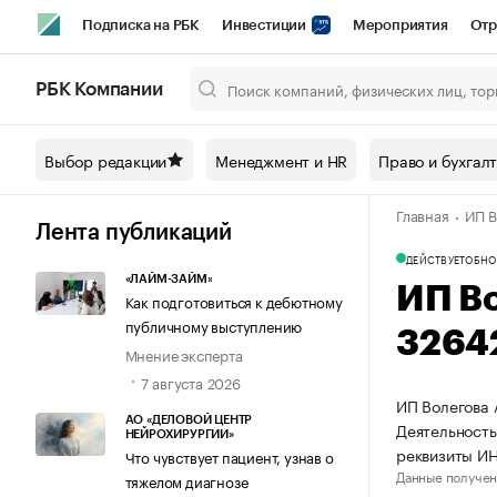
Подписка на РБК
Инвестиции
Мероприятия
Отр
Спорт
Школа управления РБК
РБК Образование
РБ
РБК Компании
Город
Стиль
Крипто
РБК Бизнес-среда
Дискусси
Выбор редакции
Менеджмент и HR
Право и бухгал
Спецпроекты СПб
Конференции СПб
Спецпроекты
Главная
ИП В
Технологии и медиа
Финансы
Рынок наличной валют
Лента публикаций
ДЕЙСТВУЕТ
ОБНО
«ЛАЙМ-ЗАЙМ»
ИП В
Как подготовиться к дебютному
публичному выступлению
3264
Мнение эксперта
7 августа 2026
ИП Волегова 
АО «ДЕЛОВОЙ ЦЕНТР
Деятельность
НЕЙРОХИРУРГИИ»
реквизиты И
Что чувствует пациент, узнав о
Данные получен
тяжелом диагнозе