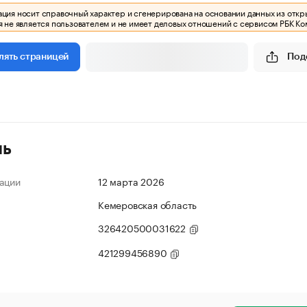
ия носит справочный характер и сгенерирована на основании данных из откр
 не является пользователем и не имеет деловых отношений с сервисом РБК Ко
Под
лять страницей
ль
ации
12 марта 2026
Кемеровская область
326420500031622
421299456890