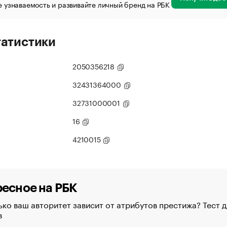
 узнаваемость и развивайте личный бренд на РБК
татистики
2050356218
32431364000
32731000001
16
4210015
есное на РБК
ко ваш авторитет зависит от атрибутов престижа? Тест д
в