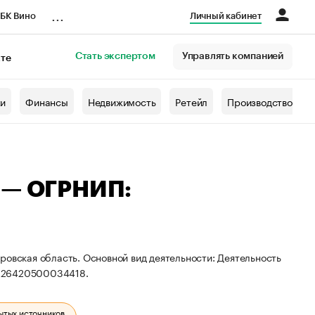
...
БК Вино
Личный кабинет
Стать экспертом
Управлять компанией
кте
азета
жи
Финансы
Недвижимость
Ретейл
Производство
а — ОГРНИП:
ровская область. Основной вид деятельности: Деятельность
 326420500034418.
ытых источников.