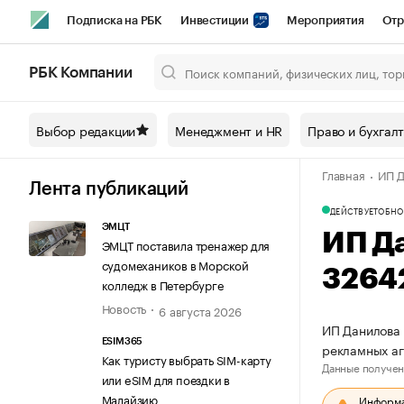
Подписка на РБК
Инвестиции
Мероприятия
Отр
Спорт
Школа управления РБК
РБК Образование
РБ
РБК Компании
Город
Стиль
Крипто
РБК Бизнес-среда
Дискусси
Выбор редакции
Менеджмент и HR
Право и бухгал
Спецпроекты СПб
Конференции СПб
Спецпроекты
Главная
ИП Д
Технологии и медиа
Финансы
Рынок наличной валют
Лента публикаций
ДЕЙСТВУЕТ
ОБНО
ЭМЦТ
ИП Д
ЭМЦТ поставила тренажер для
судомехаников в Морской
3264
колледж в Петербурге
Новость
6 августа 2026
ИП Данилова 
ESIM365
рекламных а
Как туристу выбрать SIM-карту
Данные получен
или eSIM для поездки в
Малайзию
Информац