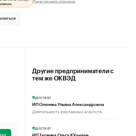
Редактировать описание
мпании.
елиться
Другие предприниматели с
тем же ОКВЭД
ДЕЙСТВУЕТ
ИП Оленева Ульяна Александровна
Деятельность рекламных агентств
ДЕЙСТВУЕТ
туп
ИП Тармина Ольга Юрьевна