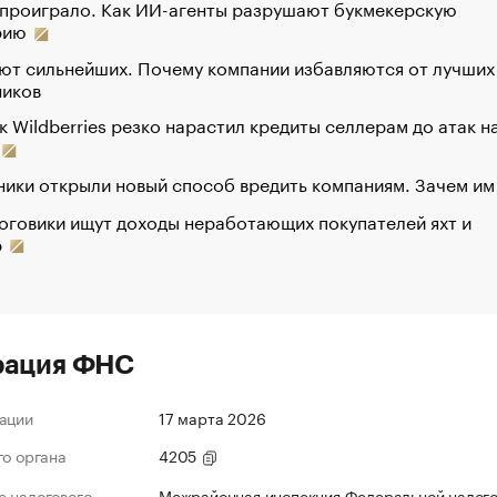
 проиграло. Как ИИ-агенты разрушают букмекерскую
рию
ют сильнейших. Почему компании избавляются от лучших
ников
к Wildberries резко нарастил кредиты селлерам до атак н
ики открыли новый способ вредить компаниям. Зачем им
оговики ищут доходы неработающих покупателей яхт и
р
рация ФНС
ации
17 марта 2026
го органа
4205
 налогового
Межрайонная инспекция Федеральной налог