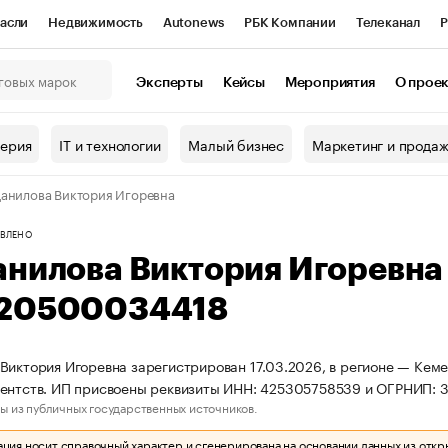
асли
Недвижимость
Autonews
РБК Компании
Телеканал
Р
К Курсы
РБК Life
Тренды
Визионеры
Национальные проекты
Эксперты
Кейсы
Мероприятия
О прое
онный клуб
Исследования
Кредитные рейтинги
Франшизы
Г
терия
IT и технологии
Малый бизнес
Маркетинг и прода
Проверка контрагентов
Политика
Экономика
Бизнес
анилова Виктория Игоревна
ы
ВЛЕНО
анилова Виктория Игоревн
20500034418
Виктория Игоревна зарегистрирован 17.03.2026, в регионе — Кеме
гентств. ИП присвоены реквизиты ИНН: 425305758539 и ОГРНИП:
ы из публичных государственных источников.
ия носит справочный характер и сгенерирована на основании данных из откр