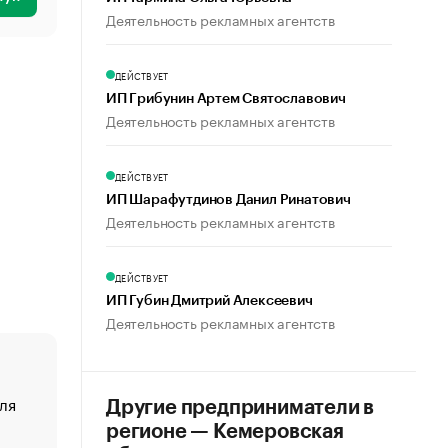
Деятельность рекламных агентств
ДЕЙСТВУЕТ
ИП Грибунин Артем Святославович
Деятельность рекламных агентств
ДЕЙСТВУЕТ
ИП Шарафутдинов Данил Ринатович
Деятельность рекламных агентств
ДЕЙСТВУЕТ
ИП Губин Дмитрий Алексеевич
Деятельность рекламных агентств
ля
«От спорта тело стареет иначе». Как живет глава ко
Другие предприниматели в
создавшей GTA
регионе — Кемеровская