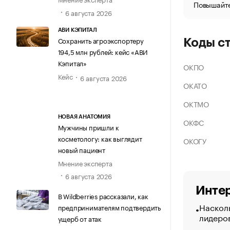
Повышайте
6 августа 2026
АВИ КЭПИТАЛ
Сохранить агроэкспортеру
Коды с
194,5 млн рублей: кейс «АВИ
Кэпитал»
ОКПО
Кейс
6 августа 2026
ОКАТО
ОКТМО
НОВАЯ АНАТОМИЯ
ОКФС
Мужчины пришли к
косметологу: как выглядит
ОКОГУ
новый пациент
Мнение эксперта
6 августа 2026
Интер
В Wildberries рассказали, как
Насколь
предпринимателям подтвердить
лидеро
ущерб от атак