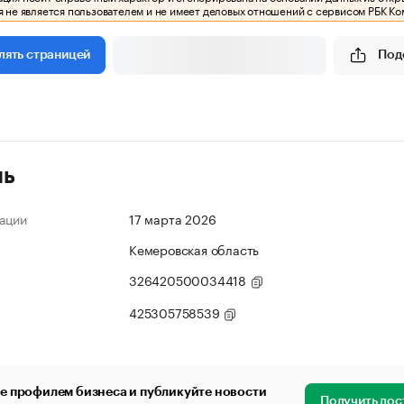
 не является пользователем и не имеет деловых отношений с сервисом РБК Ко
Под
лять страницей
ль
ации
17 марта 2026
Кемеровская область
326420500034418
425305758539
е профилем бизнеса и публикуйте новости
Получить дос