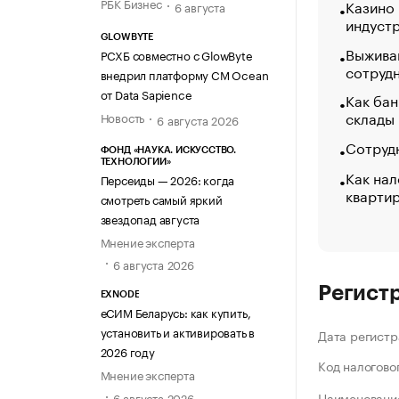
РБК Бизнес
Казино
6 августа
индуст
GLOWBYTE
Выжива
РСХБ совместно с GlowByte
сотруд
внедрил платформу CM Ocean
от Data Sapience
Как бан
склады
Новость
6 августа 2026
Сотрудн
ФОНД «НАУКА. ИСКУССТВО.
ТЕХНОЛОГИИ»
Как нал
Персеиды — 2026: когда
кварти
смотреть самый яркий
звездопад августа
Мнение эксперта
6 августа 2026
Регист
EXNODE
еСИМ Беларусь: как купить,
установить и активировать в
Дата регистр
2026 году
Код налогово
Мнение эксперта
Наименование
6 августа 2026