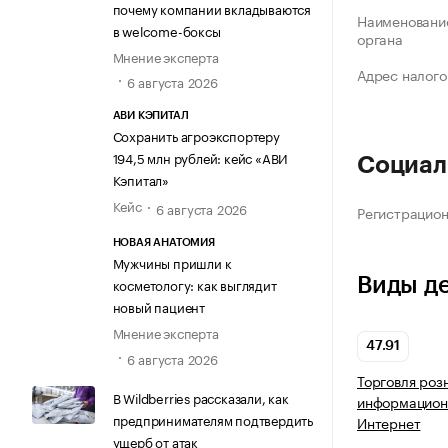
почему компании вкладываются
Наименование
в welcome-боксы
органа
Мнение эксперта
Адрес налого
6 августа 2026
АВИ КЭПИТАЛ
Сохранить агроэкспортеру
194,5 млн рублей: кейс «АВИ
Социал
Кэпитал»
Кейс
6 августа 2026
Регистрацио
НОВАЯ АНАТОМИЯ
Мужчины пришли к
Виды д
косметологу: как выглядит
новый пациент
Мнение эксперта
47.91
6 августа 2026
Торговля роз
В Wildberries рассказали, как
информацион
предпринимателям подтвердить
Интернет
ущерб от атак