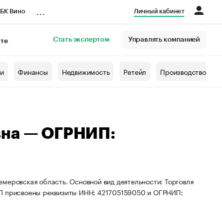
...
БК Вино
Личный кабинет
Стать экспертом
Управлять компанией
кте
азета
жи
Финансы
Недвижимость
Ретейл
Производство
вна — ОГРНИП:
меровская область. Основной вид деятельности: Торговля
ИП присвоены реквизиты ИНН: 421705159050 и ОГРНИП: