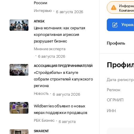
России
Информац
Компания
Интервью
6 августа 2026
АПКБК
Управ
Цена молчания: как скрытая
корпоративная агрессия
разрушает бизнес
Профиль
Мнение эксперта
6 августа 2026
Профи
АССОЦИАЦИЯ ПРЕДПРИНИМАТЕЛЕЙ
«Стройдебаты» в Калуге
собрали строителей калужского
Дата регистр
региона
Регион
Новость
6 августа 2026
ОГРНИП
Wildberries объявил о новых
ИНН
мерах поддержки продавцов
РБК Бизнес
6 августа
SMARENT