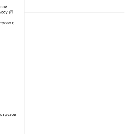
овой
ассу
рово г,
х грузов