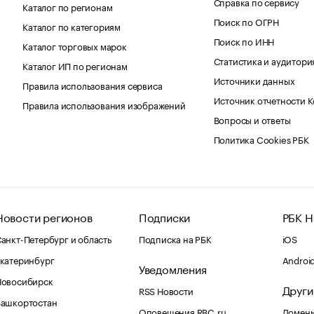
Справка по сервису
Каталог по регионам
Поиск по ОГРН
Каталог по категориям
Поиск по ИНН
Каталог торговых марок
Статистика и аудитори
Каталог ИП по регионам
Источники данных
Правила использования сервиса
Источник отчетности 
Правила использования изображений
Вопросы и ответы
Политика Cookies РБК
Новости регионов
Подписки
РБК Н
анкт-Петербург и область
Подписка на РБК
iOS
катеринбург
Androi
Уведомления
Новосибирск
Други
RSS Новости
Башкортостан
Оповещения RBC.ru
Домены