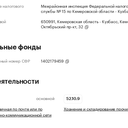
 налогового
Межрайонная инспекция Федеральной налог
службы № 15 по Кемеровской области - Кузб
вой
650991, Кемеровская область - Кузбасс, Кеме
Октябрьский пр-кт, 32
ьные фонды
нный номер СФР
1402179459
еятельности
52.10.9
ОСНОВНОЙ
ничная по почте или по
Хранение и складирование прочи
но-коммуникационной сети