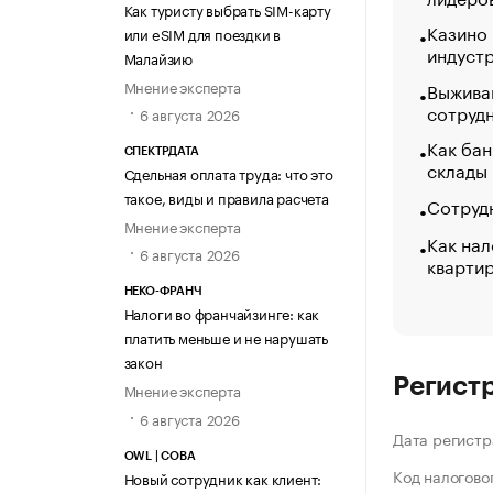
Как туристу выбрать SIM-карту
Казино
или eSIM для поездки в
индуст
Малайзию
Мнение эксперта
Выжива
сотруд
6 августа 2026
Как бан
СПЕКТРДАТА
склады
Сдельная оплата труда: что это
такое, виды и правила расчета
Сотрудн
Мнение эксперта
Как нал
6 августа 2026
кварти
НЕКО-ФРАНЧ
Налоги во франчайзинге: как
платить меньше и не нарушать
закон
Регист
Мнение эксперта
6 августа 2026
Дата регистр
OWL | СОВА
Код налогово
Новый сотрудник как клиент: