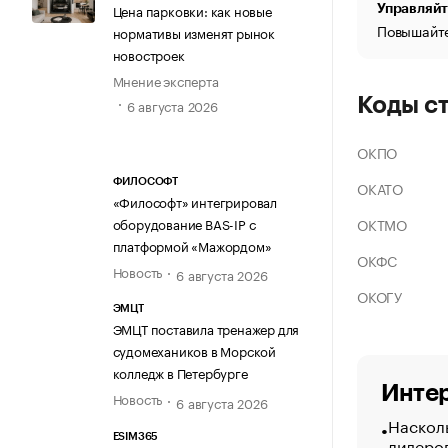
Цена парковки: как новые
Управляйт
Повышайте
нормативы изменят рынок
новостроек
Мнение эксперта
Коды с
6 августа 2026
ОКПО
ФИЛОСОФТ
ОКАТО
«Философт» интегрировал
ОКТМО
оборудование BAS-IP с
платформой «Мажордом»
ОКФС
Новость
6 августа 2026
ОКОГУ
ЭМЦТ
ЭМЦТ поставила тренажер для
судомехаников в Морской
колледж в Петербурге
Интер
Новость
6 августа 2026
Насколь
ESIM365
лидеро