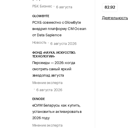
РБК Бизнес
6 августа
82.92
Деятельность
GLOWBYTE
РСХБ совместно с GlowByte
внедрил платформу CM Ocean
от Data Sapience
Новость
6 августа 2026
ФОНД «НАУКА. ИСКУССТВО.
ТЕХНОЛОГИИ»
Персеиды — 2026: когда
смотреть самый яркий
звездопад августа
Мнение эксперта
6 августа 2026
EXNODE
еСИМ Беларусь: как купить,
установить и активировать в
2026 году
Мнение эксперта