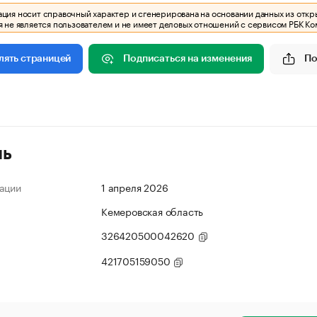
ия носит справочный характер и сгенерирована на основании данных из откр
 не является пользователем и не имеет деловых отношений с сервисом РБК Ко
Подписаться на изменения
По
лять страницей
ль
ации
1 апреля 2026
Кемеровская область
326420500042620
421705159050