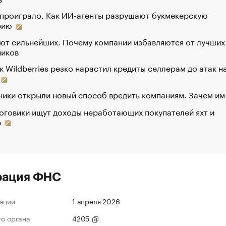
 проиграло. Как ИИ-агенты разрушают букмекерскую
рию
ют сильнейших. Почему компании избавляются от лучших
ников
к Wildberries резко нарастил кредиты селлерам до атак н
ики открыли новый способ вредить компаниям. Зачем им
оговики ищут доходы неработающих покупателей яхт и
р
рация ФНС
ации
1 апреля 2026
го органа
4205