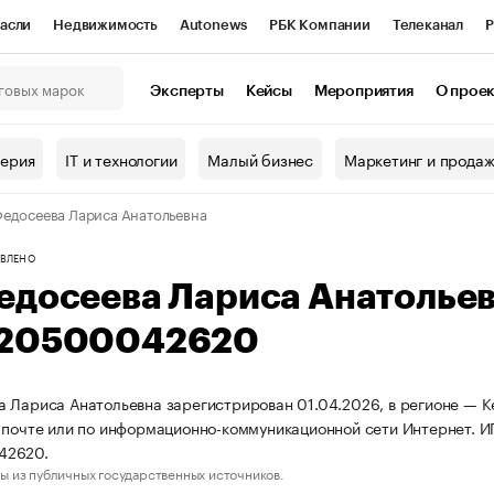
асли
Недвижимость
Autonews
РБК Компании
Телеканал
Р
К Курсы
РБК Life
Тренды
Визионеры
Национальные проекты
Эксперты
Кейсы
Мероприятия
О прое
онный клуб
Исследования
Кредитные рейтинги
Франшизы
Г
терия
IT и технологии
Малый бизнес
Маркетинг и прода
Проверка контрагентов
Политика
Экономика
Бизнес
едосеева Лариса Анатольевна
ы
ВЛЕНО
едосеева Лариса Анатолье
20500042620
 Лариса Анатольевна зарегистрирован 01.04.2026, в регионе — Ке
 почте или по информационно-коммуникационной сети Интернет. 
42620.
ы из публичных государственных источников.