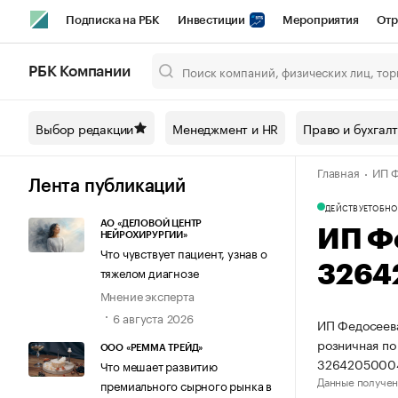
Подписка на РБК
Инвестиции
Мероприятия
Отр
Спорт
Школа управления РБК
РБК Образование
РБ
РБК Компании
Город
Стиль
Крипто
РБК Бизнес-среда
Дискусси
Выбор редакции
Менеджмент и HR
Право и бухгал
Спецпроекты СПб
Конференции СПб
Спецпроекты
Главная
ИП Ф
Технологии и медиа
Финансы
Рынок наличной валют
Лента публикаций
ДЕЙСТВУЕТ
ОБНО
АО «ДЕЛОВОЙ ЦЕНТР
ИП Ф
НЕЙРОХИРУРГИИ»
Что чувствует пациент, узнав о
3264
тяжелом диагнозе
Мнение эксперта
6 августа 2026
ИП Федосеева
розничная по
ООО «РЕММА ТРЕЙД»
3264205000
Что мешает развитию
Данные получен
премиального сырного рынка в