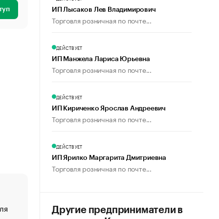
туп
ИП Лысаков Лев Владимирович
Торговля розничная по почте...
ДЕЙСТВУЕТ
ИП Манжела Лариса Юрьевна
Торговля розничная по почте...
ДЕЙСТВУЕТ
ИП Кириченко Ярослав Андреевич
Торговля розничная по почте...
ДЕЙСТВУЕТ
ИП Ярилко Маргарита Дмитриевна
Торговля розничная по почте...
ля
«От спорта тело стареет иначе». Как живет глава ко
Другие предприниматели в
создавшей GTA