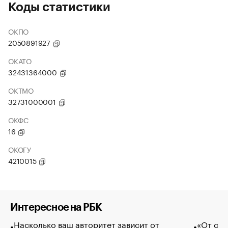
Коды статистики
ОКПО
2050891927
ОКАТО
32431364000
ОКТМО
32731000001
ОКФС
16
ОКОГУ
4210015
Интересное на РБК
Насколько ваш авторитет зависит от
«От спо