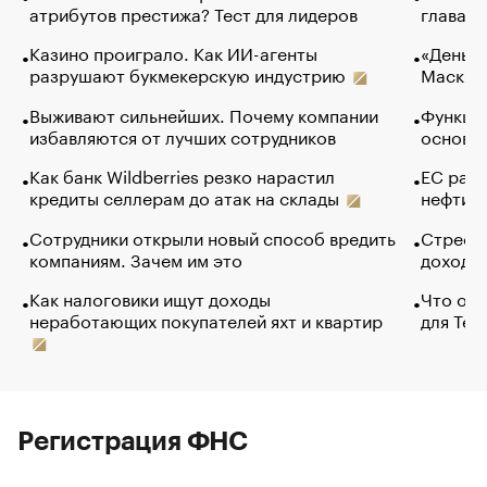
атрибутов престижа? Тест для лидеров
глава к
Казино проиграло. Как ИИ-агенты
«Деньги
разрушают букмекерскую индустрию
Маск в 
Выживают сильнейших. Почему компании
Функции
избавляются от лучших сотрудников
основ э
Как банк Wildberries резко нарастил
ЕС раз
кредиты селлерам до атак на склады
нефти —
Сотрудники открыли новый способ вредить
Стресс 
компаниям. Зачем им это
доходов
Как налоговики ищут доходы
Что обв
неработающих покупателей яхт и квартир
для Tel
Регистрация ФНС