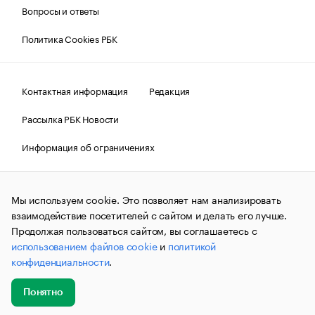
Вопросы и ответы
Политика Cookies РБК
Контактная информация
Редакция
Рассылка РБК Новости
Информация об ограничениях
Правовая информация
О соблюдении авторских прав
Мы используем cookie. Это позволяет нам анализировать
© АО «РОСБИЗНЕСКОНСАЛТИНГ»,
1995–2026.
Сообщения
и материалы информационного агентства «РБК»
взаимодействие посетителей с сайтом и делать его лучше.
(зарегистрировано Федеральной службой по надзору в сфере
Продолжая пользоваться сайтом, вы соглашаетесь с
связи, информационных технологий и массовых
использованием файлов cookie
и
политикой
коммуникаций (Роскомнадзор) 09.12.2015 за номером ИА
№ФС77-63848) сопровождаются пометкой «РБК». Отдельные
конфиденциальности
.
публикации могут содержать информацию,
не предназначенную для пользователей
до 18 лет.
companycardsfeedback@rbc.ru
Понятно
Добавить