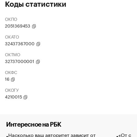
Коды статистики
ОКПО
2051369453
ОКАТО
32437367000
ОКТМО
32737000001
ОКФС
16
ОКОГУ
4210015
Интересное на РБК
Насколько ваш авторитет зависит от
«От спо