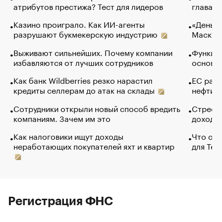
атрибутов престижа? Тест для лидеров
глава к
Казино проиграло. Как ИИ-агенты
«Деньги
разрушают букмекерскую индустрию
Маск в 
Выживают сильнейших. Почему компании
Функции
избавляются от лучших сотрудников
основ э
Как банк Wildberries резко нарастил
ЕС раз
кредиты селлерам до атак на склады
нефти —
Сотрудники открыли новый способ вредить
Стресс 
компаниям. Зачем им это
доходов
Как налоговики ищут доходы
Что обв
неработающих покупателей яхт и квартир
для Tel
Регистрация ФНС