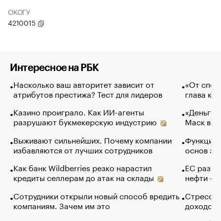
ОКОГУ
4210015
Интересное на РБК
Насколько ваш авторитет зависит от
«От спор
атрибутов престижа? Тест для лидеров
глава ко
Казино проиграло. Как ИИ-агенты
«Деньги б
разрушают букмекерскую индустрию
Маск в и
Выживают сильнейших. Почему компании
Функции 
избавляются от лучших сотрудников
основ эф
Как банк Wildberries резко нарастил
ЕС разре
кредиты селлерам до атак на склады
нефти — 
Сотрудники открыли новый способ вредить
Стресс о
компаниям. Зачем им это
доходов 