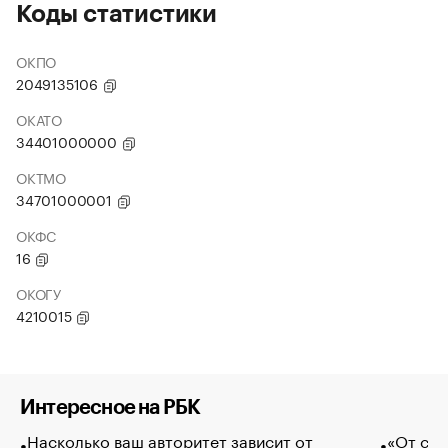
Коды статистики
ОКПО
2049135106
ОКАТО
34401000000
ОКТМО
34701000001
ОКФС
16
ОКОГУ
4210015
Интересное на РБК
Насколько ваш авторитет зависит от
«От спо