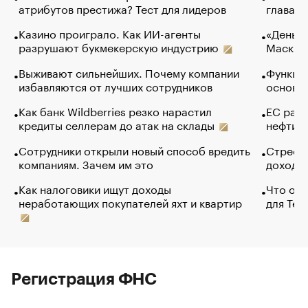
атрибутов престижа? Тест для лидеров
глава к
Казино проиграло. Как ИИ-агенты
«Деньги
разрушают букмекерскую индустрию
Маск в 
Выживают сильнейших. Почему компании
Функции
избавляются от лучших сотрудников
основ э
Как банк Wildberries резко нарастил
ЕС раз
кредиты селлерам до атак на склады
нефти —
Сотрудники открыли новый способ вредить
Стресс 
компаниям. Зачем им это
доходов
Как налоговики ищут доходы
Что обв
неработающих покупателей яхт и квартир
для Tel
Регистрация ФНС