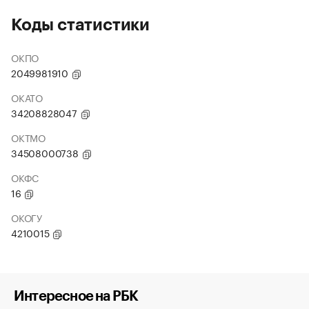
Коды статистики
ОКПО
2049981910
ОКАТО
34208828047
ОКТМО
34508000738
ОКФС
16
ОКОГУ
4210015
Интересное на РБК