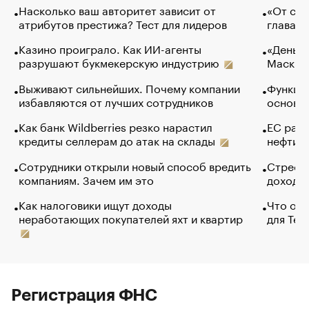
Насколько ваш авторитет зависит от
«От спо
атрибутов престижа? Тест для лидеров
глава к
Казино проиграло. Как ИИ-агенты
«Деньги
разрушают букмекерскую индустрию
Маск в 
Выживают сильнейших. Почему компании
Функции
избавляются от лучших сотрудников
основ э
Как банк Wildberries резко нарастил
ЕС раз
кредиты селлерам до атак на склады
нефти —
Сотрудники открыли новый способ вредить
Стресс 
компаниям. Зачем им это
доходов
Как налоговики ищут доходы
Что обв
неработающих покупателей яхт и квартир
для Tel
Регистрация ФНС