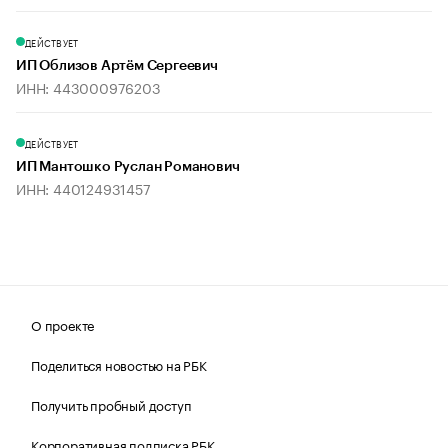
ДЕЙСТВУЕТ
ИП Облизов Артём Сергеевич
ИНН: 443000976203
ДЕЙСТВУЕТ
ИП Мантошко Руслан Романович
ИНН: 440124931457
О проекте
Поделиться новостью на РБК
Получить пробный доступ
Корпоративная подписка РБК