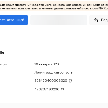
ия носит справочный характер и сгенерирована на основании данных из откр
 не является пользователем и не имеет деловых отношений с сервисом РБК Ко
Под
лять страницей
ль
ации
16 января 2026
Ленинградская область
326470400003020
470207490290