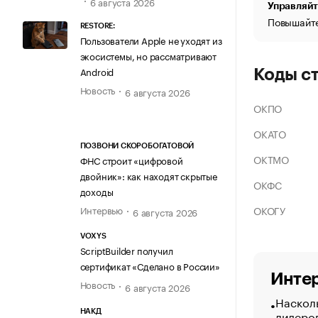
6 августа 2026
Управляйт
Повышайте
RESTORE:
Пользователи Apple не уходят из
экосистемы, но рассматривают
Android
Коды с
Новость
6 августа 2026
ОКПО
ОКАТО
ПОЗВОНИ СКОРОБОГАТОВОЙ
ОКТМО
ФНС строит «цифровой
двойник»: как находят скрытые
ОКФС
доходы
ОКОГУ
Интервью
6 августа 2026
VOXYS
ScriptBuilder получил
сертификат «Сделано в России»
Интер
Новость
6 августа 2026
Насколь
лидеро
НАКД