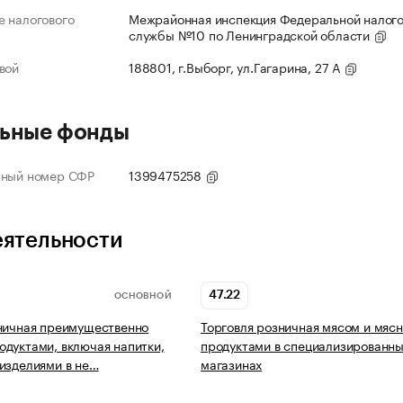
 налогового
Межрайонная инспекция Федеральной налог
службы №10 по Ленинградской области
вой
188801, г.Выборг, ул.Гагарина, 27 А
ьные фонды
нный номер СФР
1399475258
еятельности
47.22
ОСНОВНОЙ
ничная преимущественно
Торговля розничная мясом и мяс
дуктами, включая напитки,
продуктами в специализированн
изделиями в не…
магазинах