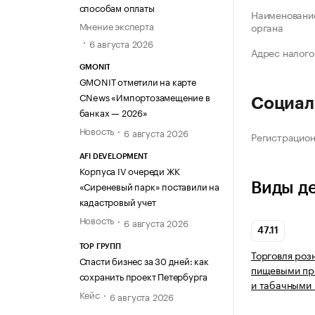
способам оплаты
Наименование
Мнение эксперта
органа
6 августа 2026
Адрес налого
GMONIT
GMONIT отметили на карте
CNews «Импортозамещение в
Социал
банках — 2026»
Новость
6 августа 2026
Регистрацио
AFI DEVELOPMENT
Корпуса IV очереди ЖК
«Сиреневый парк» поставили на
Виды д
кадастровый учет
Новость
6 августа 2026
47.11
ТОР ГРУПП
Торговля роз
Спасти бизнес за 30 дней: как
пищевыми про
сохранить проект Петербурга
и табачными 
Кейс
6 августа 2026