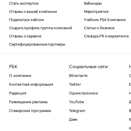
Стать экспертом
Вебинары
Отзывы о вашей компании
Мероприятия
Поделиться кейсом
Учебник РБК Компании
Создать профиль группы компаний
Статьи о бизнесе
Отзывы о сервисе
Словарь PR и маркетинга
Сертифицированные партнеры
РБК
Социальные сети
О компании
ВКонтакте
С
Контактная информация
Twitter
Е
Редакция
Одноклассники
Размещение рекламы
YouTube
Стажерская программа
Telegram
В
Дзен
К