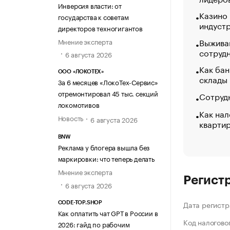
Инверсия власти: от
Казино
государства к советам
индуст
директоров техногигантов
Выжива
Мнение эксперта
сотруд
6 августа 2026
Как бан
ООО «ЛОКОТЕХ»
склады
За 6 месяцев «ЛокоТех-Сервис»
отремонтировал 45 тыс. секций
Сотрудн
локомотивов
Как нал
Новость
6 августа 2026
кварти
BNW
Реклама у блогера вышла без
маркировки: что теперь делать
Мнение эксперта
Регист
6 августа 2026
Дата регистр
CODE-TOP.SHOP
Как оплатить чат GPT в России в
Код налогово
2026: гайд по рабочим