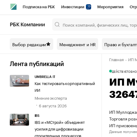
Подписка на РБК
Инвестиции
Мероприятия
Отр
Спорт
Школа управления РБК
РБК Образование
РБ
РБК Компании
Город
Стиль
Крипто
РБК Бизнес-среда
Дискусси
Выбор редакции
Менеджмент и HR
Право и бухгал
Спецпроекты СПб
Конференции СПб
Спецпроекты
Главная
ИП М
Технологии и медиа
Финансы
Рынок наличной валют
Лента публикаций
ДЕЙСТВУЕТ
ОБНО
UMBRELLA IT
ИП М
Как тестировать корпоративный
ИИ
3264
Мнение эксперта
6 августа 2026
ИП Муллоджан
IBS
Торговля роз
IBS и «МСтрой» объединят
ИП присвоен
усилия для цифровизации
Данные получен
строительных процессов