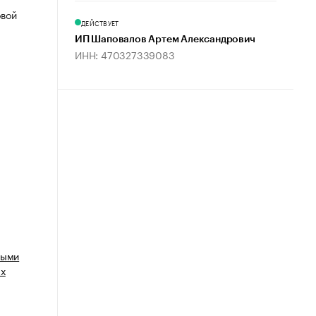
овой
ДЕЙСТВУЕТ
ИП Шаповалов Артем Александрович
ИНН: 470327339083
ными
ых