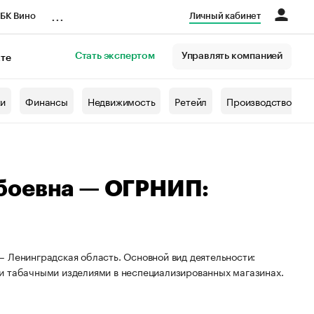
...
БК Вино
Личный кабинет
Стать экспертом
Управлять компанией
кте
азета
жи
Финансы
Недвижимость
Ретейл
Производство
боевна — ОГРНИП:
— Ленинградская область. Основной вид деятельности:
и табачными изделиями в неспециализированных магазинах.