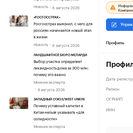
Информац
Новость
6 августа 2026
Компания
«РОСГОССТРАХ»
Росгосстрах выяснил, с чего для
Управ
россиян начинается новый этап
в жизни
Новость
Профиль
6 августа 2026
ЛАНДШАФТНОЕ БЮРО МЕЛАРДИ
Выбор участка определяет
Профи
ликвидность дома за 300 млн:
почему это важно
Дата регистр
Мнение эксперта
Регион
6 августа 2026
ОГРНИП
ЗАПАДНЫЙ СОЮЗ/WEST UNION
Почему уставный капитал в
ИНН
Китае нельзя указывать «для
солидности»
Мнение эксперта