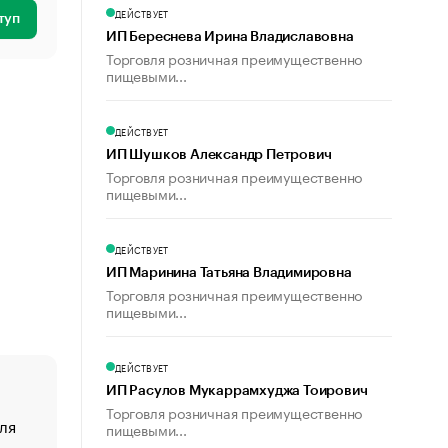
ДЕЙСТВУЕТ
туп
ИП Береснева Ирина Владиславовна
Торговля розничная преимущественно
пищевыми...
ДЕЙСТВУЕТ
ИП Шушков Александр Петрович
Торговля розничная преимущественно
пищевыми...
ДЕЙСТВУЕТ
ИП Маринина Татьяна Владимировна
Торговля розничная преимущественно
пищевыми...
ДЕЙСТВУЕТ
ИП Расулов Мукаррамхуджа Тоирович
Торговля розничная преимущественно
ля
«От спорта тело стареет иначе». Как живет глава ко
пищевыми...
создавшей GTA