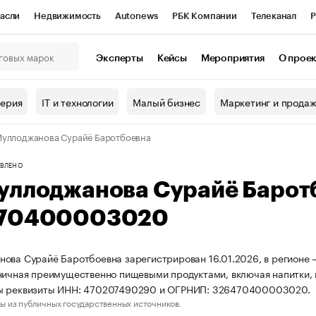
асли
Недвижимость
Autonews
РБК Компании
Телеканал
Р
К Курсы
РБК Life
Тренды
Визионеры
Национальные проекты
Эксперты
Кейсы
Мероприятия
О прое
онный клуб
Исследования
Кредитные рейтинги
Франшизы
Г
терия
IT и технологии
Малый бизнес
Маркетинг и прода
Проверка контрагентов
Политика
Экономика
Бизнес
уллоджанова Сурайё Баротбоевна
ы
ВЛЕНО
уллоджанова Сурайё Барот
70400003020
ова Сурайё Баротбоевна зарегистрирован 16.01.2026, в регионе 
ничная преимущественно пищевыми продуктами, включая напитки, 
ы реквизиты ИНН: 470207490290 и ОГРНИП: 326470400003020.
ы из публичных государственных источников.