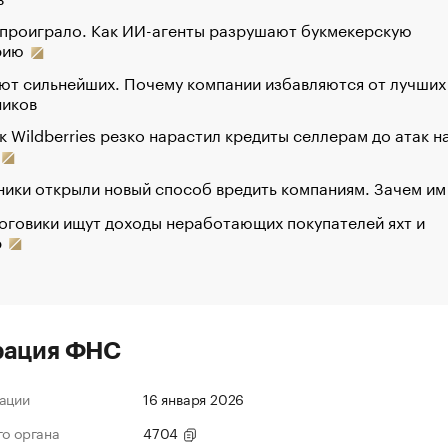
 проиграло. Как ИИ-агенты разрушают букмекерскую
рию
ют сильнейших. Почему компании избавляются от лучших
ников
к Wildberries резко нарастил кредиты селлерам до атак н
ики открыли новый способ вредить компаниям. Зачем им
оговики ищут доходы неработающих покупателей яхт и
р
рация ФНС
ации
16 января 2026
го органа
4704