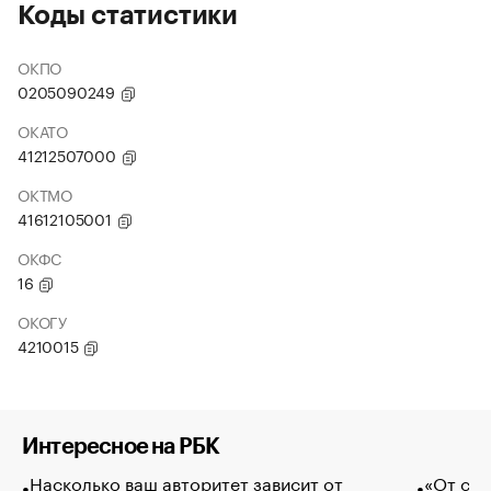
Коды статистики
ОКПО
0205090249
ОКАТО
41212507000
ОКТМО
41612105001
ОКФС
16
ОКОГУ
4210015
Интересное на РБК
Насколько ваш авторитет зависит от
«От спо