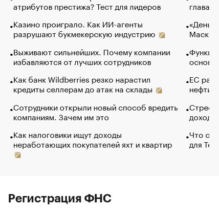
атрибутов престижа? Тест для лидеров
глава к
Казино проиграло. Как ИИ-агенты
«Деньги
разрушают букмекерскую индустрию
Маск в 
Выживают сильнейших. Почему компании
Функции
избавляются от лучших сотрудников
основ э
Как банк Wildberries резко нарастил
ЕС раз
кредиты селлерам до атак на склады
нефти —
Сотрудники открыли новый способ вредить
Стресс 
компаниям. Зачем им это
доходов
Как налоговики ищут доходы
Что обв
неработающих покупателей яхт и квартир
для Tel
Регистрация ФНС