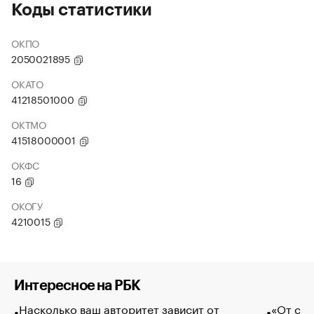
Коды статистики
ОКПО
2050021895
ОКАТО
41218501000
ОКТМО
41518000001
ОКФС
16
ОКОГУ
4210015
Интересное на РБК
Насколько ваш авторитет зависит от
«От спо