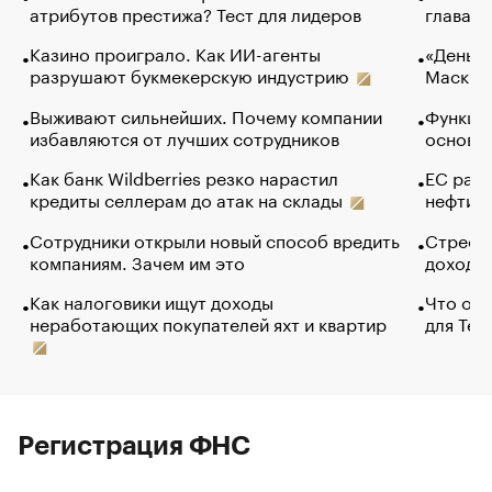
атрибутов престижа? Тест для лидеров
глава к
Казино проиграло. Как ИИ-агенты
«Деньги
разрушают букмекерскую индустрию
Маск в 
Выживают сильнейших. Почему компании
Функции
избавляются от лучших сотрудников
основ э
Как банк Wildberries резко нарастил
ЕС раз
кредиты селлерам до атак на склады
нефти —
Сотрудники открыли новый способ вредить
Стресс 
компаниям. Зачем им это
доходов
Как налоговики ищут доходы
Что обв
неработающих покупателей яхт и квартир
для Tel
Регистрация ФНС