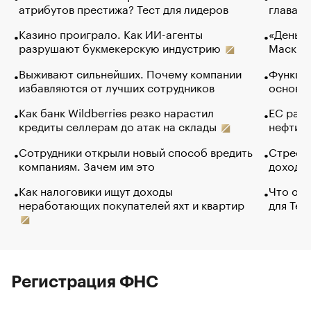
атрибутов престижа? Тест для лидеров
глава к
Казино проиграло. Как ИИ-агенты
«Деньги
разрушают букмекерскую индустрию
Маск в 
Выживают сильнейших. Почему компании
Функции
избавляются от лучших сотрудников
основ э
Как банк Wildberries резко нарастил
ЕС раз
кредиты селлерам до атак на склады
нефти —
Сотрудники открыли новый способ вредить
Стресс 
компаниям. Зачем им это
доходов
Как налоговики ищут доходы
Что обв
неработающих покупателей яхт и квартир
для Tel
Регистрация ФНС