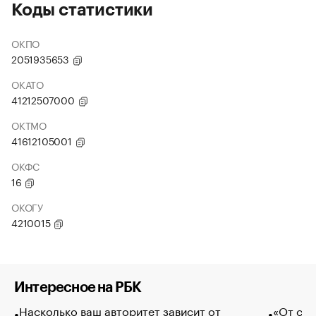
Коды статистики
ОКПО
2051935653
ОКАТО
41212507000
ОКТМО
41612105001
ОКФС
16
ОКОГУ
4210015
Интересное на РБК
Насколько ваш авторитет зависит от
«От спо