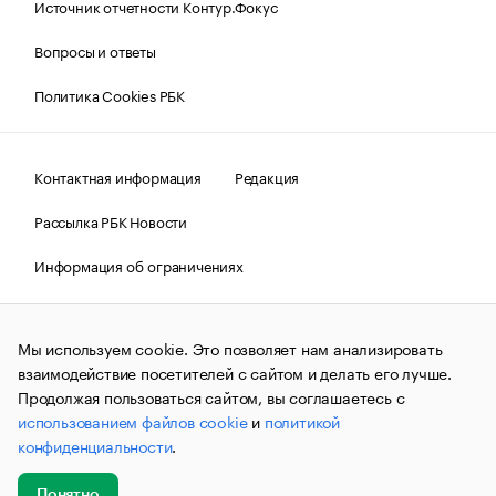
Источник отчетности Контур.Фокус
Вопросы и ответы
Политика Cookies РБК
Контактная информация
Редакция
Рассылка РБК Новости
Информация об ограничениях
Правовая информация
О соблюдении авторских прав
Мы используем cookie. Это позволяет нам анализировать
© АО «РОСБИЗНЕСКОНСАЛТИНГ»,
1995–2026.
Сообщения
и материалы информационного агентства «РБК»
взаимодействие посетителей с сайтом и делать его лучше.
(зарегистрировано Федеральной службой по надзору в сфере
Продолжая пользоваться сайтом, вы соглашаетесь с
связи, информационных технологий и массовых
использованием файлов cookie
и
политикой
коммуникаций (Роскомнадзор) 09.12.2015 за номером ИА
№ФС77-63848) сопровождаются пометкой «РБК». Отдельные
конфиденциальности
.
публикации могут содержать информацию,
не предназначенную для пользователей
до 18 лет.
companycardsfeedback@rbc.ru
Понятно