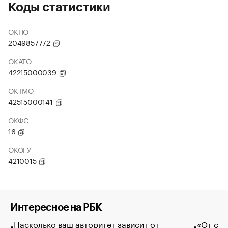
Коды статистики
ОКПО
2049857772
ОКАТО
42215000039
ОКТМО
42515000141
ОКФС
16
ОКОГУ
4210015
Интересное на РБК
Насколько ваш авторитет зависит от
«От спо