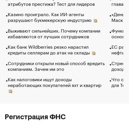
атрибутов престижа? Тест для лидеров
глава к
Казино проиграло. Как ИИ-агенты
«Деньги
разрушают букмекерскую индустрию
Маск в 
Выживают сильнейших. Почему компании
Функции
избавляются от лучших сотрудников
основ э
Как банк Wildberries резко нарастил
ЕС раз
кредиты селлерам до атак на склады
нефти —
Сотрудники открыли новый способ вредить
Стресс 
компаниям. Зачем им это
доходов
Как налоговики ищут доходы
Что обв
неработающих покупателей яхт и квартир
для Tel
Регистрация ФНС