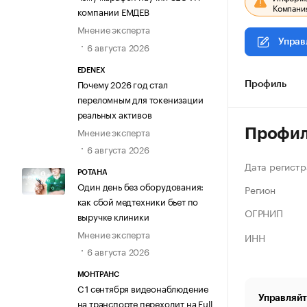
Компания
компании ЕМДЕВ
Мнение эксперта
Управ
6 августа 2026
EDENEX
Почему 2026 год стал
Профиль
переломным для токенизации
реальных активов
Мнение эксперта
Профи
6 августа 2026
Дата регистр
РОТАНА
Один день без оборудования:
Регион
как сбой медтехники бьет по
ОГРНИП
выручке клиники
Мнение эксперта
ИНН
6 августа 2026
МОНТРАНС
С 1 сентября видеонаблюдение
Управляйт
на транспорте переходит на Full