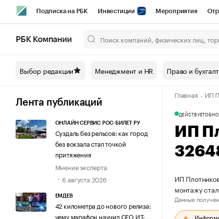
Подписка на РБК
Инвестиции
Мероприятия
Отр
Спорт
Школа управления РБК
РБК Образование
РБ
РБК Компании
Город
Стиль
Крипто
РБК Бизнес-среда
Дискусси
Выбор редакции
Менеджмент и HR
Право и бухгал
Спецпроекты СПб
Конференции СПб
Спецпроекты
Главная
ИП П
Технологии и медиа
Финансы
Рынок наличной валют
Лента публикаций
ДЕЙСТВУЕТ
ОБНО
ОНЛАЙН СЕРВИС РОС-БИЛЕТ РУ
ИП П
Суздаль без рельсов: как город
без вокзала стал точкой
3264
притяжения
Мнение эксперта
ИП Плотников
6 августа 2026
монтажу стал
ЕМДЕВ
Данные получен
42 километра до нового релиза:
чему марафон научил СЕО ИТ-
Информац