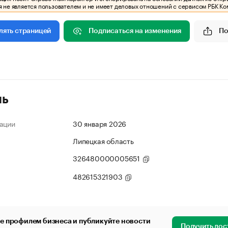
 не является пользователем и не имеет деловых отношений с сервисом РБК Ко
Подписаться на изменения
По
лять страницей
ль
ации
30 января 2026
Липецкая область
326480000005651
482615321903
е профилем бизнеса и публикуйте новости
Получить дос