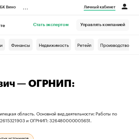
...
БК Вино
Личный кабинет
Стать экспертом
Управлять компанией
кте
азета
жи
Финансы
Недвижимость
Ретейл
Производство
вич — ОГРНИП:
ипецкая область. Основной вид деятельности: Работы по
482615321903 и ОГРНИП: 326480000005651.
ытых источников.