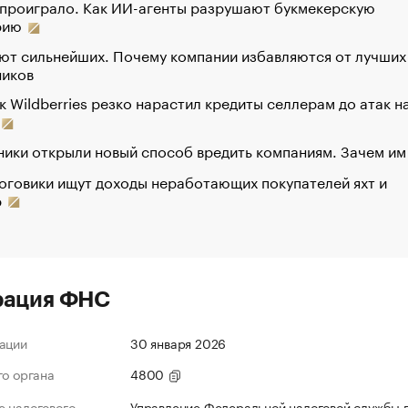
 проиграло. Как ИИ-агенты разрушают букмекерскую
рию
ют сильнейших. Почему компании избавляются от лучших
ников
к Wildberries резко нарастил кредиты селлерам до атак н
ики открыли новый способ вредить компаниям. Зачем им
оговики ищут доходы неработающих покупателей яхт и
р
рация ФНС
ации
30 января 2026
го органа
4800
 налогового
Управление Федеральной налоговой службы 