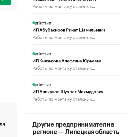
Работы по монтажу стальных...
ДЕЙСТВУЕТ
ИП Абубакиров Ринат Шамильевич
Работы по монтажу стальных...
ДЕЙСТВУЕТ
ИП Князькова Алефтина Юрьевна
Работы по монтажу стальных...
ДЕЙСТВУЕТ
ИП Аликулов Шухрат Махмудович
Работы по монтажу стальных...
ля
«От спорта тело стареет иначе». Как живет глава ко
Другие предприниматели в
создавшей GTA
регионе — Липецкая область