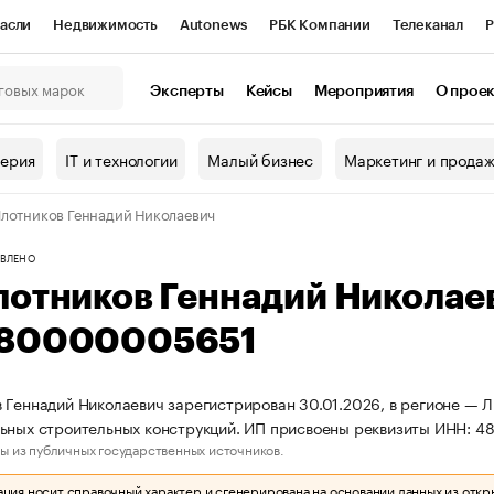
асли
Недвижимость
Autonews
РБК Компании
Телеканал
Р
К Курсы
РБК Life
Тренды
Визионеры
Национальные проекты
Эксперты
Кейсы
Мероприятия
О прое
онный клуб
Исследования
Кредитные рейтинги
Франшизы
Г
терия
IT и технологии
Малый бизнес
Маркетинг и прода
Проверка контрагентов
Политика
Экономика
Бизнес
лотников Геннадий Николаевич
ы
ВЛЕНО
лотников Геннадий Николае
80000005651
 Геннадий Николаевич зарегистрирован 30.01.2026, в регионе — Л
ьных строительных конструкций. ИП присвоены реквизиты ИНН: 
ы из публичных государственных источников.
ия носит справочный характер и сгенерирована на основании данных из откр