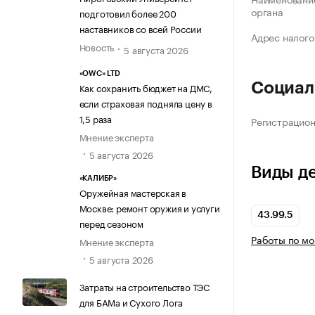
органа
подготовил более 200
наставников со всей России
Адрес налого
Новость
5 августа 2026
«OWC» LTD
Социал
Как сохранить бюджет на ДМС,
если страховая подняла цену в
1,5 раза
Регистрацио
Мнение эксперта
5 августа 2026
Виды д
«КАЛИБР»
Оружейная мастерская в
Москве: ремонт оружия и услуги
43.99.5
перед сезоном
Работы по мо
Мнение эксперта
5 августа 2026
Затраты на строительство ТЭС
для БАМа и Сухого Лога