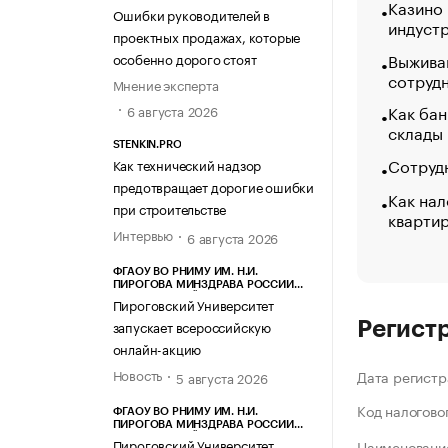
Казино
Ошибки руководителей в
индуст
проектных продажах, которые
Выжива
особенно дорого стоят
сотруд
Мнение эксперта
Как бан
6 августа 2026
склады
STENKIN.PRO
Сотрудн
Как технический надзор
предотвращает дорогие ошибки
Как нал
при строительстве
кварти
Интервью
6 августа 2026
ФГАОУ ВО РНИМУ ИМ. Н.И.
ПИРОГОВА МИНЗДРАВА РОССИИ
(ПИРОГОВСКИЙ УНИВЕРСИТЕТ)
Пироговский Университет
запускает всероссийскую
Регист
онлайн-акцию
Новость
Дата регистр
5 августа 2026
Код налогово
ФГАОУ ВО РНИМУ ИМ. Н.И.
ПИРОГОВА МИНЗДРАВА РОССИИ
(ПИРОГОВСКИЙ УНИВЕРСИТЕТ)
Пироговский Университет
Наименование