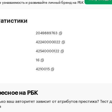
 узнаваемость и развивайте личный бренд на РБК
татистики
2049889763
42240000022
42540000122
16
4210015
есное на РБК
ко ваш авторитет зависит от атрибутов престижа? Тест д
в