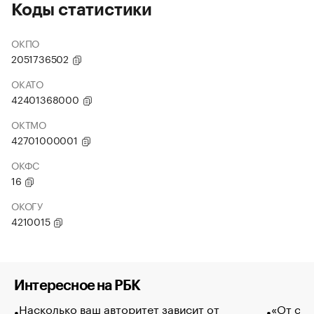
Коды статистики
ОКПО
2051736502
ОКАТО
42401368000
ОКТМО
42701000001
ОКФС
16
ОКОГУ
4210015
Интересное на РБК
Насколько ваш авторитет зависит от
«От спо