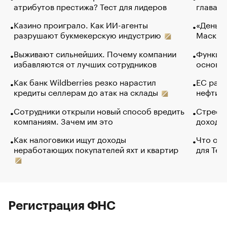
атрибутов престижа? Тест для лидеров
глава к
Казино проиграло. Как ИИ-агенты
«Деньги
разрушают букмекерскую индустрию
Маск в 
Выживают сильнейших. Почему компании
Функции
избавляются от лучших сотрудников
основ э
Как банк Wildberries резко нарастил
ЕС раз
кредиты селлерам до атак на склады
нефти —
Сотрудники открыли новый способ вредить
Стресс 
компаниям. Зачем им это
доходов
Как налоговики ищут доходы
Что обв
неработающих покупателей яхт и квартир
для Tel
Регистрация ФНС