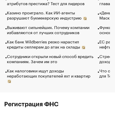
атрибутов престижа? Тест для лидеров
глава к
Казино проиграло. Как ИИ-агенты
«Деньги
разрушают букмекерскую индустрию
Маск в 
Выживают сильнейших. Почему компании
Функции
избавляются от лучших сотрудников
основ э
Как банк Wildberries резко нарастил
ЕС раз
кредиты селлерам до атак на склады
нефти —
Сотрудники открыли новый способ вредить
Стресс 
компаниям. Зачем им это
доходов
Как налоговики ищут доходы
Что обв
неработающих покупателей яхт и квартир
для Tel
Регистрация ФНС