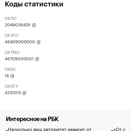
Коды статистики
ОКПО
2049036426
ОКАТО
46409000000
ОКТМО
46709000001
ОКФС
16
ОКОГУ
4210015
Интересное на РБК
Насколько ваш авторитет зависит от
«От спо